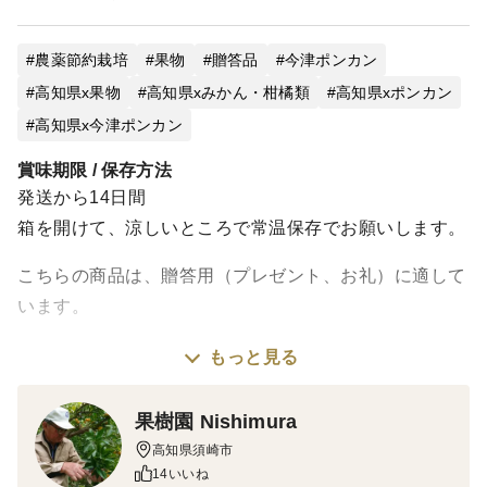
農薬節約栽培
果物
贈答品
今津ポンカン
高知県x果物
高知県xみかん・柑橘類
高知県xポンカン
高知県x今津ポンカン
賞味期限 / 保存方法
発送から14日間
箱を開けて、涼しいところで常温保存でお願いします。
こちらの商品は、贈答用（プレゼント、お礼）に適して
います。
もっと見る
＜味＞
ぽんかんは酸味と甘味が、噛んだ瞬間にジュワッ！！と
果樹園 Nishimura
口の中に溢れ出るのが特徴です。土佐の温暖な気候で
高知県須崎市
育った、うま味たっぷりのポンカンをご賞味いただけれ
14いいね