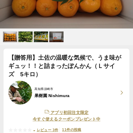
【贈答用】土佐の温暖な気候で、うま味が
ギュッ！！と詰まったぽんかん（Ｌサイ
ズ 5キロ）
高知県須崎市
果樹園 Nishimura
アプリ初回注文限定
今すぐ使えるクーポンプレゼント中
-
11件の投稿
レビュー 3件