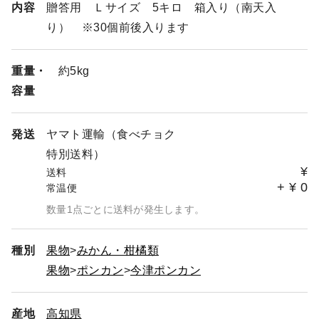
内容
贈答用 Ｌサイズ 5キロ 箱入り（南天入
す。いくら在庫があってもご注文は受けれませんので、こ
り） ※30個前後入ります
の点もご理解・ご了承いただければと思います。
～出品内容について～
重量・
約5kg
今年お買い求めいただける商品のみをご覧いただけるよう
容量
になっております。毎年同じ商品、量を出品できるとは限
りませんので、毎年変わります。どうぞ、ご理解・ご了承
ください。
発送
ヤマト運輸（食べチョク
特別送料）
～２０２６年のご注文をスタートします～
¥
本日、１月２３日（金）より、２０２６年のご注文をス
送料
+
¥
0
タートしたいと思います。お届けは、１月３０日（金）か
常温便
らを予定しております。
数量1点ごとに送料が発生します。
種別
果物
みかん・柑橘類
果物
ポンカン
今津ポンカン
産地
高知県