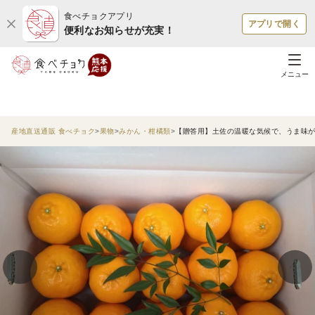
食べチョクアプリ
アプリで開く
便利なお知らせが充実！
メニュー
産地直送通販 食べチョク
果物
みかん・柑橘類
【贈答用】土佐の温暖な気候で、うま味が