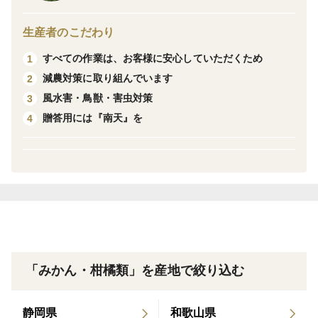
ばと思います。
生産者のこだわり
＜栽培のこだわり＞
すべての作業は、お客様に安心していただくため
1
出来る限り減農に努めております。
減農対策に取り組んでいます
2
風水害・鳥獣・害虫対策
3
＜産地の特徴＞
贈答用には『南天』を
4
風当たりの少ない南向きの斜面で、青石で作られた段々
畑で栽培しています。水はけが良いので、水っぽくない
味の濃いぽんかんが作れます。
＜品種など＞
高しょう系ぽんかん（全体的に高さのある種類のぽんか
んです）
「みかん・柑橘類」を産地で絞り込む
静岡県
和歌山県