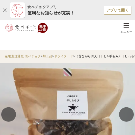
食べチョクアプリ
アプリで開く
便利なお知らせが充実！
メニュー
産地直送通販 食べチョク
加工品
ドライフード
《昔ながらの天日干し&手もみ》干しわらび