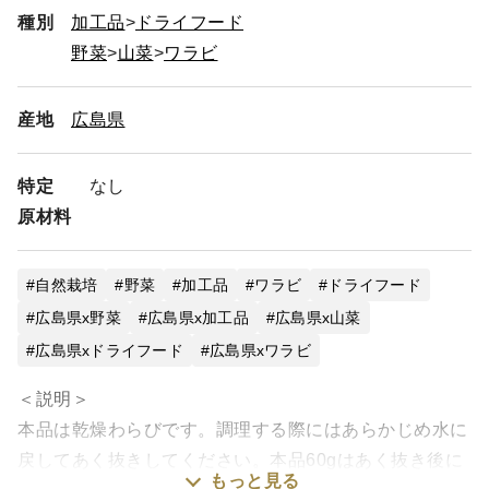
種別
加工品
ドライフード
野菜
山菜
ワラビ
産地
広島県
特定
なし
原材料
自然栽培
野菜
加工品
ワラビ
ドライフード
広島県x野菜
広島県x加工品
広島県x山菜
広島県xドライフード
広島県xワラビ
＜説明＞
本品は乾燥わらびです。調理する際にはあらかじめ水に
戻してあく抜きしてください。本品60gはあく抜き後に
もっと見る