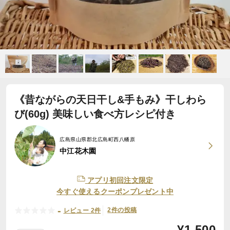
《昔ながらの天日干し&手もみ》干しわら
び(60g) 美味しい食べ方レシピ付き
広島県山県郡北広島町西八幡原
中江花木園
アプリ初回注文限定
今すぐ使えるクーポンプレゼント中
-
2件の投稿
レビュー 2件
¥
1,500