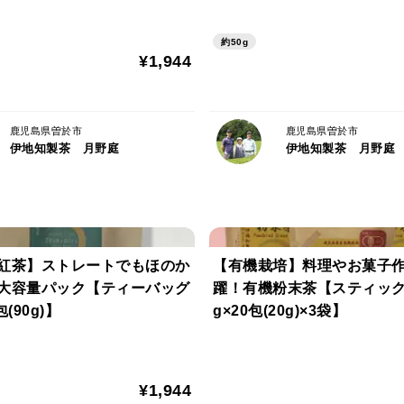
約50g
¥1,944
鹿児島県曽於市
鹿児島県曽於市
伊地知製茶 月野庭
伊地知製茶 月野庭
紅茶】ストレートでもほのか
【有機栽培】料理やお菓子
大容量パック【ティーバッグ
躍！有機粉末茶【スティック
包(90g)】
g×20包(20g)×3袋】
¥1,944