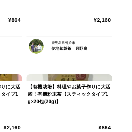
¥864
¥2,160
鹿児島県曽於市
伊地知製茶 月野庭
作りに大活
【有機栽培】料理やお菓子作りに大活
タイプ1
躍！有機粉末茶【スティックタイプ1
g×20包(20g)】
¥2,160
¥864