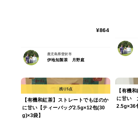
¥864
鹿児島県曽於市
伊地知製茶 月野庭
【有機和
に甘い 
【有機和紅茶】ストレートでもほのか
2.5g×36
に甘い【ティーバッグ2.5g×12包(30
g)×3袋】