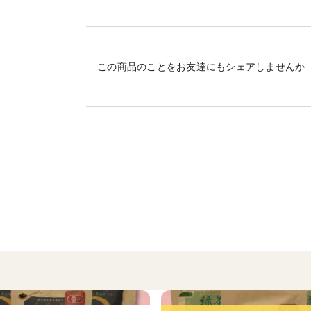
有機栽培を通じて、自然環境を守り美味し
＜産地の特徴＞
この商品のことをお友達にもシェアしませんか
鹿児島県曽於市は大隅半島の北部に位置し
＜品種など＞
おくみどり