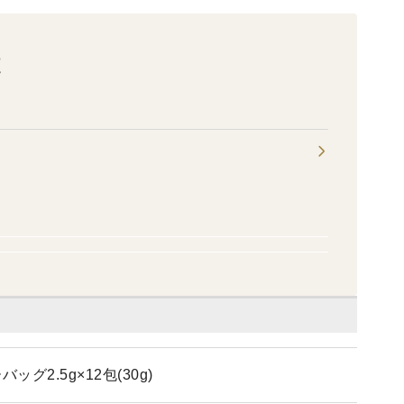
庭
2.5g×12包(30g)