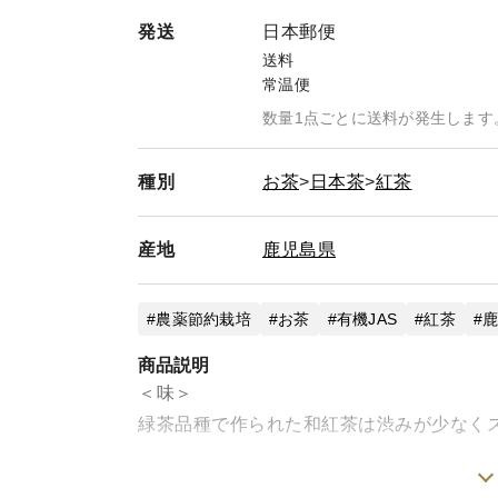
発送
日本郵便
送料
常温便
数量1点ごとに送料が発生します
種別
お茶
日本茶
紅茶
産地
鹿児島県
農薬節約栽培
お茶
有機JAS
紅茶
鹿
商品説明
＜味＞
緑茶品種で作られた和紅茶は渋みが少なく
＜栽培のこだわり＞