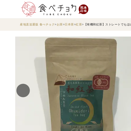
産地直送通販 食べチョク
お茶
日本茶
紅茶
【有機和紅茶】ストレートでもほのか