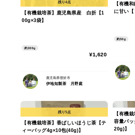
【有機和
に甘い【
【有機栽培茶】鹿児島県産 白折【1
00g×3袋】
約50g
約300g
¥1,620
鹿児島県曽於市
伊地知製茶 月野庭
【有機栽
容量パック
【有機栽培茶】香ばしいほうじ茶【テ
20g)】
ィーバッグ4g×10包(40g)】