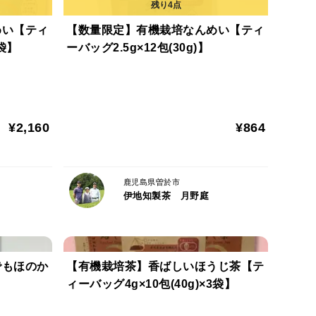
めい【ティ
【数量限定】有機栽培なんめい【ティ
3袋】
ーバッグ2.5g×12包(30g)】
¥2,160
¥864
鹿児島県曽於市
伊地知製茶 月野庭
でもほのか
【有機栽培茶】香ばしいほうじ茶【テ
ィーバッグ4g×10包(40g)×3袋】