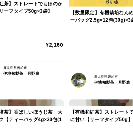
紅茶】ストレートでもほのか
リーフタイプ50g×3袋】
【数量限定】有機栽培なん
ーバッグ2.5g×12包(30g)×
¥2,160
鹿児島県曽於市
伊地知製茶 月野庭
鹿児島県曽於市
伊地知製茶 月野庭
培茶】香ばしいほうじ茶 大
【有機和紅茶】ストレート
【ティーバッグ4g×30包(1
に甘い【リーフタイプ50g】