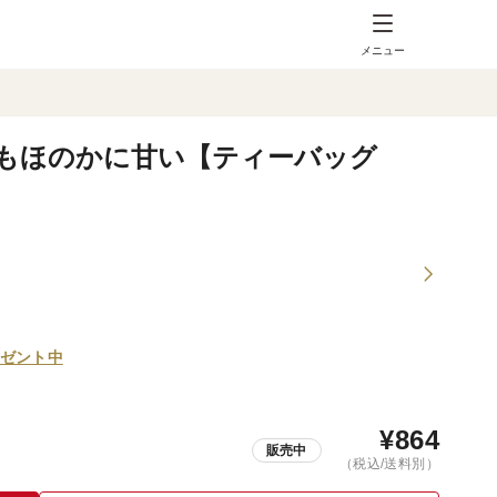
メニュー
もほのかに甘い【ティーバッグ
ゼント中
¥
864
販売中
（税込/送料別）