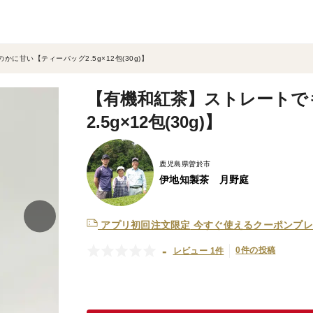
に甘い【ティーバッグ2.5g×12包(30g)】
【有機和紅茶】ストレートで
2.5g×12包(30g)】
鹿児島県曽於市
伊地知製茶 月野庭
アプリ初回注文限定
今すぐ使えるクーポンプレ
-
0件の投稿
レビュー 1件