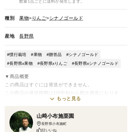
数量1点ごとに送料が発生します。
種別
果物
りんご
シナノゴールド
産地
長野県
慣行栽培
果物
贈答品
シナノゴールド
長野県x果物
長野県xりんご
長野県xシナノゴールド
▼商品概要
この商品はすぐには発送ができません。
この商品の発送時期は10/中旬から順次発送になりま
もっと見る
す。
当園で栽培した「シナノゴールド」です。とてもジュー
山﨑小布施栗園
シーな美味しいリンゴです。
長野県小布施町
長野『りんご三兄弟』（秋映、シナノスイート、シナノ
32いいね