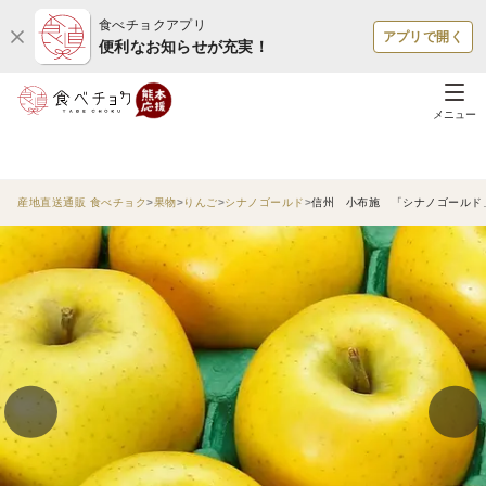
食べチョクアプリ
アプリで開く
便利なお知らせが充実！
メニュー
産地直送通販 食べチョク
果物
りんご
シナノゴールド
信州 小布施 「シナノゴールド」