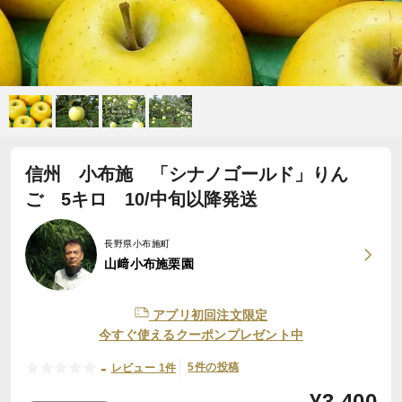
信州 小布施 「シナノゴールド」りん
ご 5キロ 10/中旬以降発送
長野県小布施町
山﨑小布施栗園
アプリ初回注文限定
今すぐ使えるクーポンプレゼント中
-
5件の投稿
レビュー 1件
¥
3,400