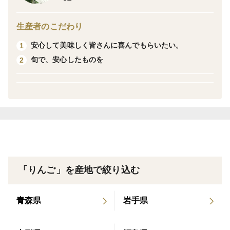
ゴールド）の末っ子、三男・三女にあたる品種です。
生産者のこだわり
▼品種・味の特徴・食べ方
安心して美味しく皆さんに喜んでもらいたい。
1
長野生まれの黄金色のりんごです。
旬で、安心したものを
2
果汁たっぷりで、サクサクと引き締まった歯ごたえが楽
しめ、甘味の中にしっかりとした酸味を感じることがで
きます。柑橘類のようなさわやかな風味です。
是非ともご賞味いただきますようよろしくお願いいたし
ます。
▼数量、分量の目安
玉数は、５㌔で14~18個です。
「りんご」を産地で絞り込む
（サイズが大小のため、数は前後します。）
青森県
岩手県
▼栽培/生産方法、こだわり
栗栽培と一緒にぶどう、リンゴを栽培しています。