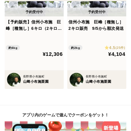
【予約販売】信州小布施 巨
信州小布施 巨峰［種無し］
峰［種無し］6キロ（2キロ×
2キロ販売 9/5から順次発送
３箱） 9/10から順次発送
4.5
(25件)
約6kg
約2kg
¥12,306
¥4,104
長野県小布施町
長野県小布施町
山﨑小布施栗園
山﨑小布施栗園
アプリ内のゲームで遊んでクーポンをゲット！