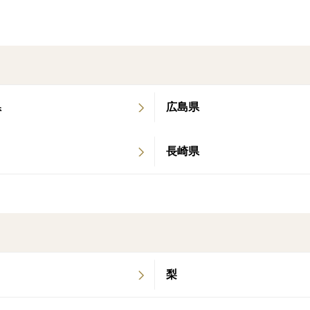
【おすすめの食べ方】
当園では外皮（白い部分を除く）をすりお
①お刺身に添えて
②焼き肉やステーキに添えて
お召し上がり頂くことをお勧めしております
県
広島県
タレや醤油も美味しいですが、【すり下ろ
です！！
長崎県
今の時期だからこそお楽しみ頂けるグリー
是非一度お試し下さい(^O^)！
【サイズについて】
梨
サイズ混合となります。
Mサイズ以上を収穫しています。