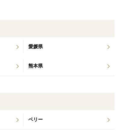
ろしたものを
♪
愛媛県
した皮＋塩】の組み合わせは上品かつ風味豊かで絶品
熊本県
ンレモン。
ベリー