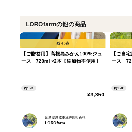
LOROfarmの他の商品
【ご贈答用】高根島みかん100%ジュ
【ご自宅
ース 720ml ×2本【添加物不使用】
ース 72
約1.4ℓ
約1.4ℓ
¥3,350
広島県尾道市瀬戸田町高根
LOROfarm