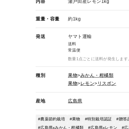
内容
瀬戸田産レモン1kg
●お支払い完了後に注文確定処理をさせて頂き
重量・
容量
約1kg
発送
ヤマト運輸
送料
常温便
数量1点ごとに送料が発生します
種別
果物
みかん・柑橘類
果物
レモン
リスボン
産地
広島県
農薬節約栽培
果物
特別栽培認証
贈答
広島県xみかん・柑橘類
広島県xレモン
広