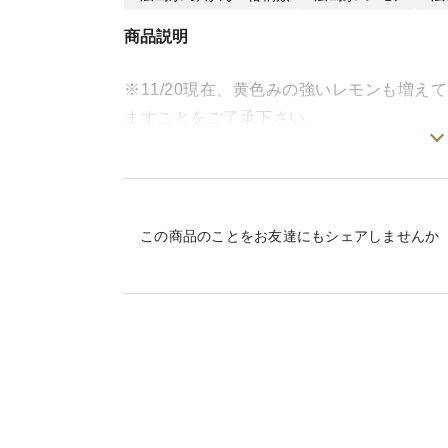
商品説明
※11/20現在、黄色みの強いレモンも増
ますことをご了承下さい。
【栽培について】
化学農薬、化学肥料、ワックス、防腐剤、
草刈機による除草を行っております。
この商品のことをお友達にもシェアしませんか
人と自然が協力して育てたレモンです。
広島県の特別栽培認証を受けています。
【グリーンレモンとは】
普段よく目にする黄色いレモンとの違いは
12月以降になると当園でも黄色が旬になり