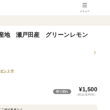
メニュー
生産地 瀬戸田産 グリーンレモン
ゼント中
¥
1,500
売り切れ
（税込/送料別）
ここがイチオシ／