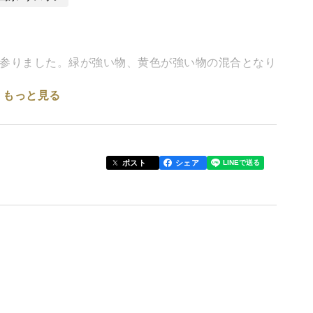
えて参りました。緑が強い物、黄色が強い物の混合となり
もっと見る
除草剤、ヘタ落ち防止剤 全て不使用です。
ポスト
シェア
収穫時期。
ます。