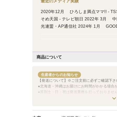
最近のメディア実績
2020年12月 ひろしま満点ママ!! - TSSテレビ新広島 2022年 1月 マツコ＆有吉 かり
そめ天国 - テレビ朝日 2022年 3月 中国新聞 2023年 広島県PR映像 -広島県観
光連盟・AP通信社 2024年 1月 GOOD JOG -広島FM 2025年 1月 テレビ派 -広島テレ
ビ 2025年 10月 ピタニュー -
商品について
生産者からのお知らせ
【発送について】※ご注文前に必ずご確認下さ
●北海道・沖縄はお届けにお時間がかかる場合
●原則土・日・祝は発送業務を行っておりませ
●鮮度の維持・受注ミス防止の為、日付指定はで
「配送はなるべく遅い日で」「来週の発送で」
島しょ部の為、運送業者内での荷物の受付に遅
えない可能性が高く、このような対応とさせて