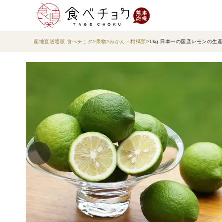
産地直送通販 食べチョク
果物
みかん・柑橘類
1kg 日本一の国産レモンの