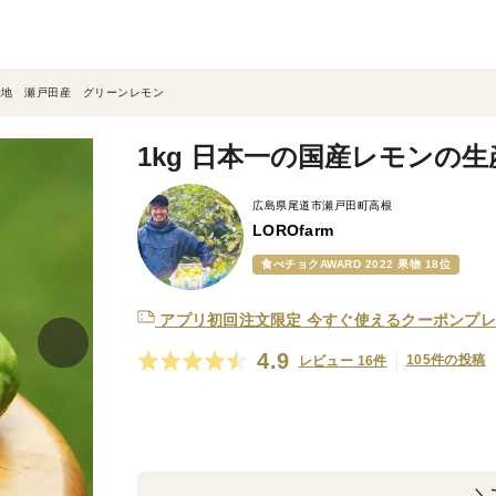
生産地 瀬戸田産 グリーンレモン
1kg 日本一の国産レモンの
広島県尾道市瀬戸田町高根
LOROfarm
食べチョクAWARD 2022 果物 18位
アプリ初回注文限定
今すぐ使えるクーポンプレ
4.9
105件の投稿
レビュー 16件
＼