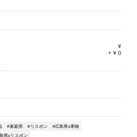
ます。
¥
+
¥
0
。
品
家庭用
リスボン
広島県x果物
島県xリスボン