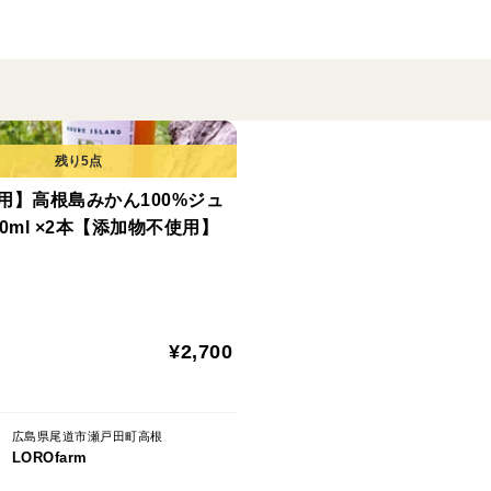
異なる品種と思われがちですが、同じ品種です(
外国産も緑色の状態で輸入されていますが
日にちの経過により、販売時には黄色に変
つまり、グリーンレモンは【新鮮な国産の
用】高根島みかん100%ジュ
0ml ×2本【添加物不使用】
★グリーンレモンの特徴★
•果汁もジューシーさも控え目
•非常に香り高く、深い酸味が特徴
¥2,700
爽やかな香りはグリーンレモンならでは。
魚料理や肉料理、ケーキやドリンクなどの
広島県尾道市瀬戸田町高根
LOROfarm