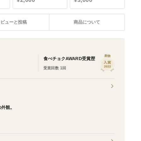
¥2,000
¥3,000
レビューと投稿
商品について
果物
食べチョクAWARD受賞歴
受賞回数 1回
の外観。