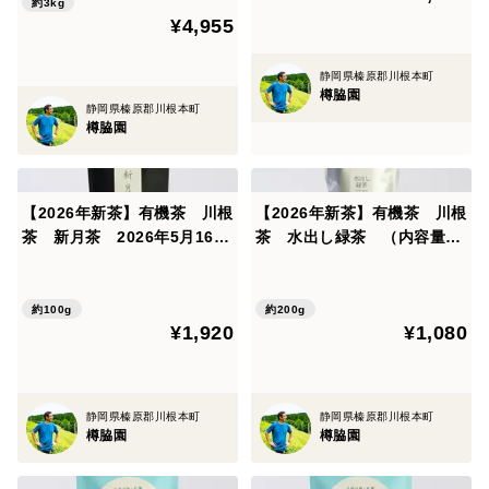
約3kg
¥4,955
※なるべく早めの発送を心がけておりますが、1名で対
応しているため、出張等により、お時間をいただく場合
静岡県榛原郡川根本町
があります。予めご了承ください。
樽脇園
静岡県榛原郡川根本町
樽脇園
■ 配送日時指定について
税込み5,000円以上のご注文で、ご利用いただけます。
注文画面の備考欄に、配達希望日・時間帯をご記入くだ
【2026年新茶】有機茶 川根
【2026年新茶】有機茶 川根
茶 新月茶 2026年5月16日
茶 水出し緑茶 （内容量：
さい。
摘み （内容量：100g）
200g）
ご注文日から3日目以降の日時の指定が可能で、ご指定
いただける時間帯は、以下のとおりです。
約100g
約200g
¥1,920
¥1,080
●午前中
●14時頃～16時頃
静岡県榛原郡川根本町
静岡県榛原郡川根本町
●16時頃～18時頃
樽脇園
樽脇園
●18時頃～20時頃
●19時頃～21時頃