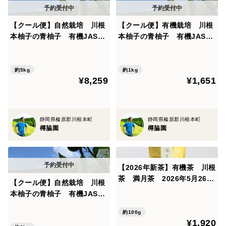
お茶漬け用に。焼酎で割って“スモークグリーンティー
【クール便】自然栽培 川根
【クール便】有機栽培 川根
割り”に。チェイサーに…★あらゆるお料理の、香り付
本柚子の青柚子 有機JAS
本柚子の青柚子 有機JAS
けに最適です。
5kg
1kg
約5kg
約1kg
¥8,259
¥1,651
■発送について
月曜日から金曜日（祝日を除く）に、 「宅急便コンパ
クト」、もしくは「宅急便」にて、発送いたします。
静岡県榛原郡川根本町
静岡県榛原郡川根本町
樽脇園
樽脇園
●クレジットカード等でお支払いの場合
ご注文日より、5営業日以内（土・日・祝日を除
【2026年新茶】有機茶 川根
く）に発送いたします。
茶 満月茶 2026年5月26日
●銀行振込・コンビニ決済でお支払い場合
【クール便】自然栽培 川根
摘み （内容量：100g）
本柚子の青柚子 有機JAS
ご入金の確認ができた日より、5営業日以内 （土・
3kg
日・祝日を除く） に発送いたします。
約100g
¥1,920