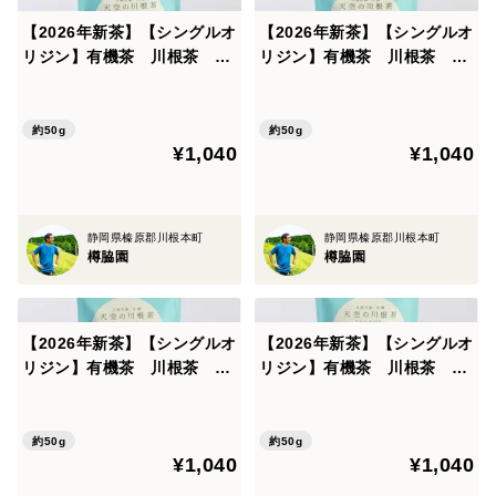
【2026年新茶】【シングルオ
【2026年新茶】【シングルオ
リジン】有機茶 川根茶 や
リジン】有機茶 川根茶 や
※上記条件を満たしていない場合や、各地域における配
まのいぶき（内容量： 50g）
ぶきた（内容量： 50g）
送の環境等により、配送日時を指定していただいても、
ご希望に添えない場合があります。予めご了承くださ
約50g
約50g
い。
¥1,040
¥1,040
静岡県榛原郡川根本町
静岡県榛原郡川根本町
樽脇園
樽脇園
【2026年新茶】【シングルオ
【2026年新茶】【シングルオ
リジン】有機茶 川根茶 つ
リジン】有機茶 川根茶 ふ
ゆひかり（内容量： 50g）
じみどり（内容量： 50g）
約50g
約50g
¥1,040
¥1,040