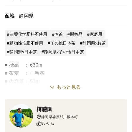
産地
静岡県
農薬化学肥料不使用
お茶
贈答品
家庭用
動物性堆肥不使用
その他日本茶
静岡県xお茶
静岡県x日本茶
静岡県xその他日本茶
■ 標高 ： 630m
■ 茶葉 ： 一番茶
■ 内容量： 50g
もっと見る
【淹れる温度】 90度
樽脇園
【蒸らし時間】 60秒
静岡県榛原郡川根本町
※美味しくお飲みいただけるのは、1煎目までが目安で
8いいね
す。