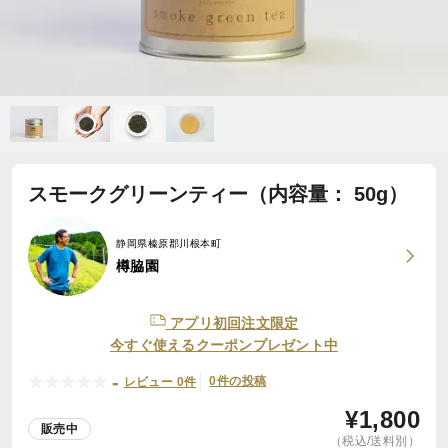
スモークグリーンティー（内容量： 50g）
静岡県榛原郡川根本町
樽脇園
アプリ初回注文限定
今すぐ使えるクーポンプレゼント中
-
0件の投稿
レビュー 0件
¥
1,800
販売中
（税込/送料別）