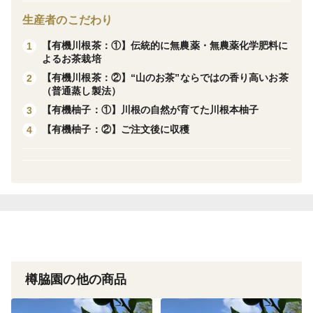
※これらはあくまでも目安ですので、お好みのお茶・
生産者のこだわり
淹れ方をお楽しみいただければ幸いです。
【有機川根茶：①】伝統的に無農薬・無農薬化学肥料に
1
よるお茶栽培
【有機川根茶：②】“山のお茶”ならではの香り高いお茶
2
（普通蒸し製法）
樽脇園の緑茶を、 天日乾燥させた青森県産の無農薬の
【有機柚子：①】川根の自然が育てた川根本柚子
3
リンゴの木の新芽枝と、数種類のチップのブレンドの
【有機柚子：②】ご注文後に収穫
4
チップで、スモーク（燻し）したお茶（日本初の緑茶の
燻製茶！）です。低温燻製で仕上げているため、薫りは
スモーク、味は緑茶で、使い方にアイディアが広がるお
茶です。
こだわりの燻製技術で人気の、スモークハウス広工房の
ヒロさんにお願いして、樽脇園の緑茶をスモークしてい
ただいたところ、驚きの美味しさだったため、商品化す
樽脇園の他の商品
るに至りました。