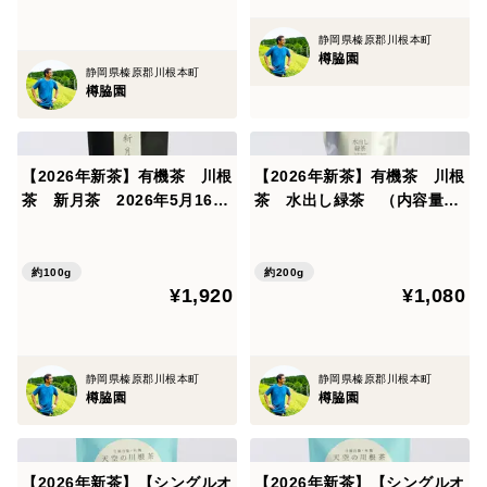
静岡県榛原郡川根本町
■ 配送日時指定について
樽脇園
静岡県榛原郡川根本町
税込み5,000円以上のご注文で、ご利用いただけます。
樽脇園
注文画面の備考欄に、配達希望日・時間帯をご記入くだ
さい。
ご注文日から3日目以降の日時の指定が可能で、ご指定
【2026年新茶】有機茶 川根
【2026年新茶】有機茶 川根
茶 新月茶 2026年5月16日
茶 水出し緑茶 （内容量：
いただける時間帯は、以下のとおりです。
摘み （内容量：100g）
200g）
●午前中
約100g
約200g
¥1,920
¥1,080
●14時頃～16時頃
●16時頃～18時頃
●18時頃～20時頃
静岡県榛原郡川根本町
静岡県榛原郡川根本町
●19時頃～21時頃
樽脇園
樽脇園
※上記条件を満たしていない場合や、各地域における配
送の環境等により、配送日時を指定していただいても、
【2026年新茶】【シングルオ
【2026年新茶】【シングルオ