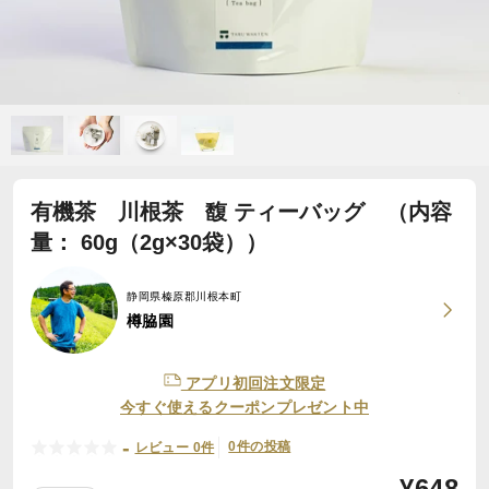
有機茶 川根茶 馥 ティーバッグ （内容
量： 60g（2g×30袋））
静岡県榛原郡川根本町
樽脇園
アプリ初回注文限定
今すぐ使えるクーポンプレゼント中
-
0件の投稿
レビュー 0件
¥
648