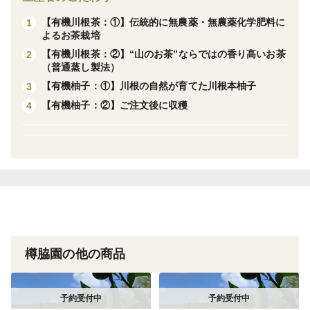
※美味しくお飲みいただけるのは、1煎目までが目安で
【有機川根茶：①】伝統的に無農薬・無農薬化学肥料に
1
す。
よるお茶栽培
※これらはあくまでも目安ですので、お好みのお茶・
【有機川根茶：②】“山のお茶”ならではの香り高いお茶
2
（普通蒸し製法）
淹れ方をお楽しみいただければ幸いです。
【有機柚子：①】川根の自然が育てた川根本柚子
3
【有機柚子：②】ご注文後に収穫
4
粉状のため香りは少ないですが、お湯の温度を気にしな
い点、抽出時間が短い点、テトラ型ティーバッグ（三角
形のピラミッド型のティーバッグ）なので、茶殻を捨て
る手間が省ける点などが支持されています。
自宅はもちろん、オフィスや、旅先で。手軽にお茶を飲
みたい方におすすめです。ホットミルクに入れて抹茶ラ
樽脇園の他の商品
テに。 使い方はアイディア次第で、無限に広がりま
す。