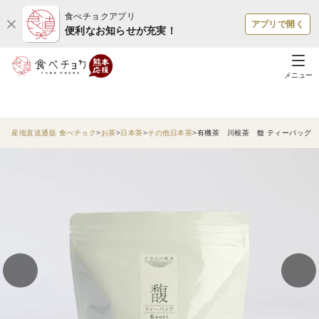
食べチョクアプリ
アプリで開く
便利なお知らせが充実！
メニュー
産地直送通販 食べチョク
お茶
日本茶
その他日本茶
有機茶 川根茶 馥 ティーバッグ （