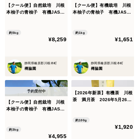
【クール便】自然栽培 川根
【クール便】有機栽培 川根
本柚子の青柚子 有機JAS
本柚子の青柚子 有機JAS
■発送について
5kg
1kg
月曜日から金曜日（祝日を除く）に、 「宅急便コンパ
クト」、もしくは「宅急便」にて、発送いたします。
約5kg
約1kg
¥8,259
¥1,651
●クレジットカード等でお支払いの場合
ご注文日より、5営業日以内（土・日・祝日を除
静岡県榛原郡川根本町
静岡県榛原郡川根本町
く）に発送いたします。
樽脇園
樽脇園
●銀行振込・コンビニ決済でお支払い場合
ご入金の確認ができた日より、5営業日以内 （土・
【2026年新茶】有機茶 川根
日・祝日を除く） に発送いたします。
茶 満月茶 2026年5月26日
【クール便】自然栽培 川根
摘み （内容量：100g）
本柚子の青柚子 有機JAS
※なるべく早めの発送を心がけておりますが、1名で対
3kg
応しているため、出張等により、お時間をいただく場合
約100g
¥1,920
があります。予めご了承ください。
約3kg
¥4,955