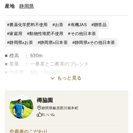
産地
静岡県
農薬化学肥料不使用
お茶
有機JAS
贈答品
家庭用
動物性堆肥不使用
その他日本茶
静岡県xお茶
静岡県x日本茶
静岡県xその他日本茶
■ 標高 ： 630m
■ 茶葉 ： 一番茶と二番茶のブレンド
■ 内容量： 60g（2g×30b）
もっと見る
【香り】 ★☆☆☆☆
樽脇園
【うまみ】★☆☆☆☆
静岡県榛原郡川根本町
【渋み】 ★★★☆☆
8いいね
【淹れる温度】 90度
【蒸らし時間】 30秒
生産者のこだわり