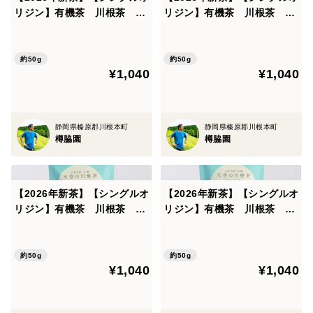
リジン】有機茶 川根茶 や
リジン】有機茶 川根茶 や
ご希望に添えない場合があります。予めご了承くださ
まのいぶき（内容量： 50g）
ぶきた（内容量： 50g）
い。
約50g
約50g
¥1,040
¥1,040
静岡県榛原郡川根本町
静岡県榛原郡川根本町
樽脇園
樽脇園
【2026年新茶】【シングルオ
【2026年新茶】【シングルオ
リジン】有機茶 川根茶 つ
リジン】有機茶 川根茶 ふ
ゆひかり（内容量： 50g）
じみどり（内容量： 50g）
約50g
約50g
¥1,040
¥1,040