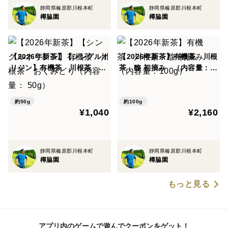
静岡県榛原郡川根本町
静岡県榛原郡川根本町
樽脇園
樽脇園
【2026年新茶】【シングルオ
【2026年新茶】有機茶 川根
リジン】有機茶 川根茶 お
茶 馥 初摘み （内容量：1
くみどり（内容量： 50g）
00g）
約50g
約100g
¥1,040
¥2,160
静岡県榛原郡川根本町
静岡県榛原郡川根本町
樽脇園
樽脇園
もっと見る
アプリ内のゲームで遊んでクーポンをゲット！