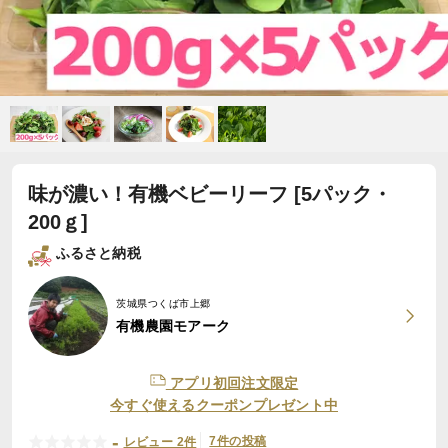
味が濃い！有機ベビーリーフ [5パック・
200ｇ]
ふるさと納税
茨城県つくば市上郷
有機農園モアーク
アプリ初回注文限定
今すぐ使えるクーポンプレゼント中
-
7件の投稿
レビュー 2件