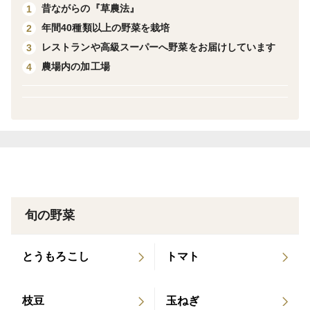
昔ながらの『草農法』
1
私たちの自慢のお野菜をぜひ一度、お試しいただけます
年間40種類以上の野菜を栽培
2
と幸いです。
レストランや高級スーパーへ野菜をお届けしています
3
農場内の加工場
4
[栽培について]
農薬、化学肥料を一切使用せず、自社農園の草堆肥で野
菜を育てています。JAS有機認証を取得しています。
旬の野菜
とうもろこし
トマト
枝豆
玉ねぎ