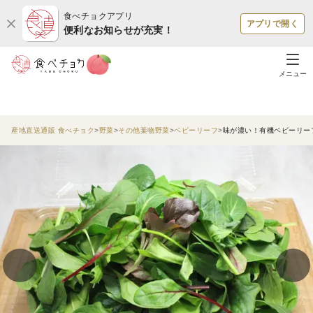
食べチョクアプリ
アプリで開く
便利なお知らせが充実！
メニュー
産地直送通販 食べチョク
野菜
その他葉物野菜
ベビーリーフ
味が濃い！有機ベビーリーフ 