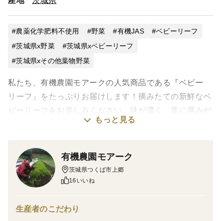
産地
茨城県
農薬化学肥料不使用
野菜
有機JAS
ベビーリーフ
茨城県x野菜
茨城県xベビーリーフ
茨城県xその他葉物野菜
私たち、有機農園モアークの人気商品である『ベビー
リーフ』をたっぷりお届けします！摘みたての新鮮なベ
ビーリーフをお楽しみください。味が濃く、葉に厚みが
もっと見る
あるのが、モアークのベビーリーフの特徴です。
他のお野菜や果物、チーズやナッツ等々、いろいろな材
有機農園モアーク
料と合わせて、たっぷりのサラダをお楽しみください。
茨城県つくば市上郷
16いいね
都内のホテルやレストランでもご愛用いただいている、
ベビーリーフです。
生産者のこだわり