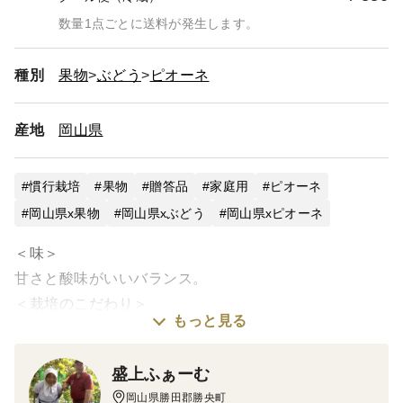
数量1点ごとに送料が発生します。
種別
果物
ぶどう
ピオーネ
産地
岡山県
慣行栽培
果物
贈答品
家庭用
ピオーネ
岡山県x果物
岡山県xぶどう
岡山県xピオーネ
＜味＞
甘さと酸味がいいバランス。
＜栽培のこだわり＞
もっと見る
脱粒しにくく大粒で日持ちのするぶどう作り。
＜産地の特徴＞
盛上ふぁーむ
ぶどう作りに適した土地、天候。
岡山県勝田郡勝央町