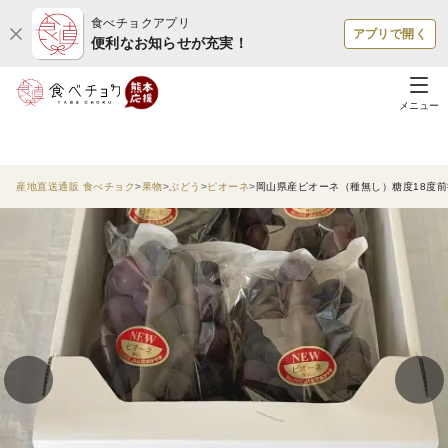
食べチョクアプリ
アプリで開く
便利なお知らせが充実！
メニュー
産地直送通販 食べチョク
果物
ぶどう
ピオーネ
岡山県産ピオーネ（種無し）糖度18度前