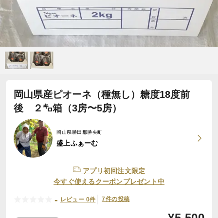
岡山県産ピオーネ（種無し）糖度18度前
後 ２㌔箱（3房〜5房）
岡山県勝田郡勝央町
盛上ふぁーむ
アプリ初回注文限定
今すぐ使えるクーポンプレゼント中
-
7件の投稿
レビュー 0件
¥
5,500