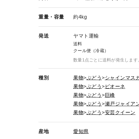
重量・
容量
約4kg
発送
ヤマト運輸
送料
クール便（冷蔵）
数量1点ごとに送料が発生します
種別
果物
ぶどう
シャインマス
果物
ぶどう
ピオーネ
果物
ぶどう
巨峰
果物
ぶどう
瀬戸ジャイア
果物
ぶどう
安芸クイーン
産地
愛知県