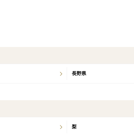
＜産地の特徴＞
知多半島の東浦町は、ぶどうの産地として
度差が大きいため、色付きがよく濃厚な甘
＜品種など＞
巨峰、瀬戸ジャイアンツ、シャインマスカ
安芸クイーン等
長野県
梨