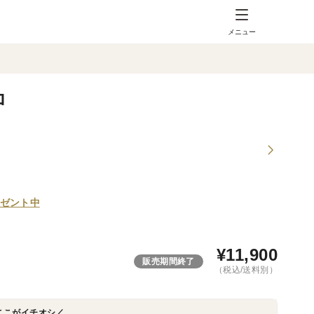
メニュー
ロ
ゼント中
¥
11,900
販売期間終了
（税込/送料別）
ここがイチオシ／