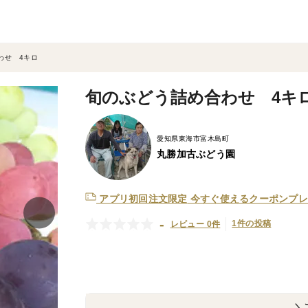
わせ 4キロ
旬のぶどう詰め合わせ 4キ
愛知県東海市富木島町
丸勝加古ぶどう園
アプリ初回注文限定
今すぐ使えるクーポンプレ
-
1件の投稿
レビュー 0件
＼