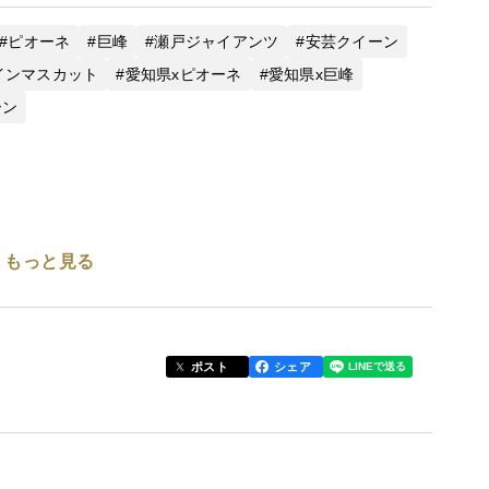
ピオーネ
巨峰
瀬戸ジャイアンツ
安芸クイーン
インマスカット
愛知県xピオーネ
愛知県x巨峰
ーン
もっと見る
使用も極力減らして安全な土壌づくりを65年以上継
ポスト
シェア
り、おいしくて、栄養たっぷりのぶどうを手を掛けて