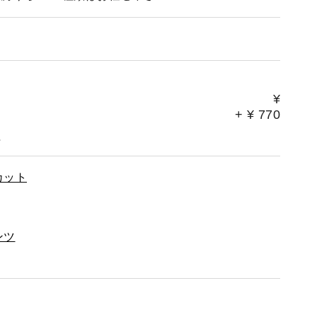
¥
+
¥
770
。
カット
ンツ