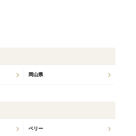
、「ぶどう狩り」で有名です。温暖な気候で昼夜の温
みもご期待ください。
ット、ピオーネ、
岡山県
ベリー