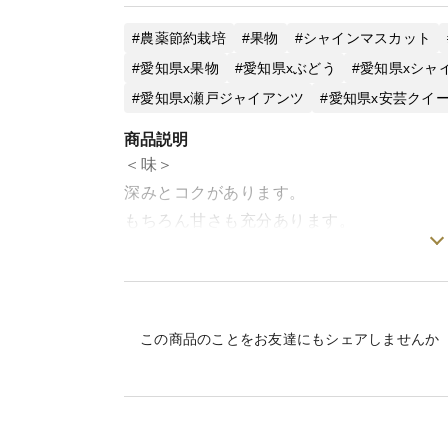
農薬節約栽培
果物
シャインマスカット
愛知県x果物
愛知県xぶどう
愛知県xシャ
愛知県x瀬戸ジャイアンツ
愛知県x安芸クイ
商品説明
＜味＞
深みとコクがあります。
もちろん甘さも充分あります。
＜栽培のこだわり＞
愛犬がいるので、除草剤を使用せず、農薬の
この商品のことをお友達にもシェアしませんか
続しています。ぶどう畑を何度も何度も廻
丁寧に育てています。