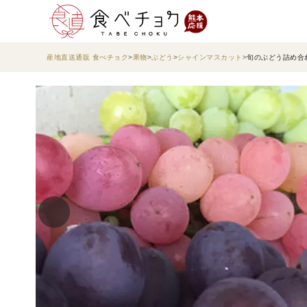
産地直送通販 食べチョク
果物
ぶどう
シャインマスカット
旬のぶどう詰め合