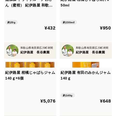
ん（蜜柑） 紀伊路屋 和歌山
50ml
有田 20g
約20g
約150mℓ
¥432
¥950
和歌山県有田郡広川町井関
和歌山県有田郡広川町井関
紀伊路屋 長谷農園
紀伊路屋 長谷農園
紀伊路屋 柑橘じゃばらジャム
紀伊路屋 有田のみかんジャム
140ｇ×6個
140ｇ
約140g
¥5,076
¥648