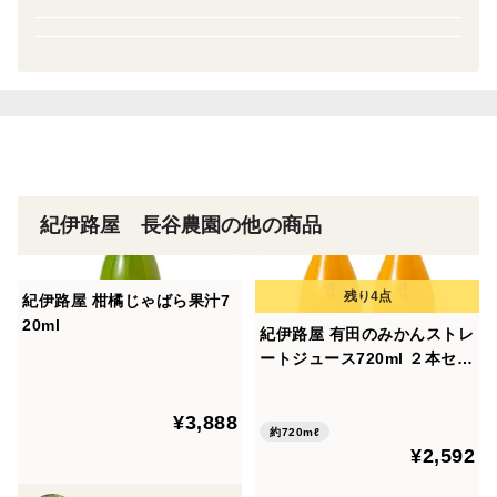
食品表示
名称 粉末じゃばら
原材料名 じゃばら(和歌山県産)
内容量 200ｇ
賞味期限 2年
保存方法 直射日光を避け常温で保存してください。
製造者 紀伊路屋 長谷 光浩
紀伊路屋 長谷農園の他の商品
和歌山県有田郡広川町井関６１１
栄養成分表示
紀伊路屋 柑橘じゃばら果汁7
100ｇ当り
20ml
紀伊路屋 有田のみかんストレ
熱量 374kcal
ートジュース720ml ２本セッ
たんぱく質 6ｇ
ト
脂質 2.4ｇ
¥3,888
約720mℓ
炭水化物 82.2ｇ
¥2,592
塩分相当量 0ｇ