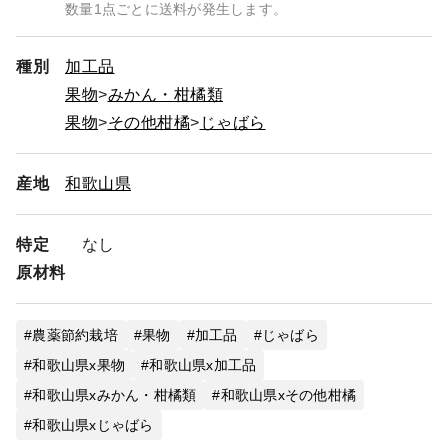
数量1点ごとに送料が発生します。
種別
加工品
果物
みかん・柑橘類
果物
その他柑橘
じゃばら
産地
和歌山県
特定
なし
原材料
農薬節約栽培
果物
加工品
じゃばら
和歌山県x果物
和歌山県x加工品
和歌山県xみかん・柑橘類
和歌山県xその他柑橘
和歌山県xじゃばら