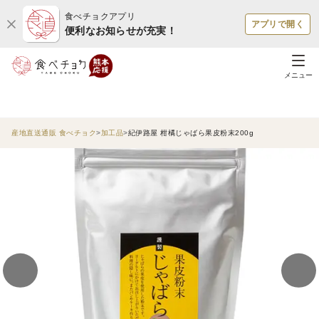
食べチョクアプリ
アプリで開く
便利なお知らせが充実！
メニュー
産地直送通販 食べチョク
加工品
紀伊路屋 柑橘じゃばら果皮粉末200g