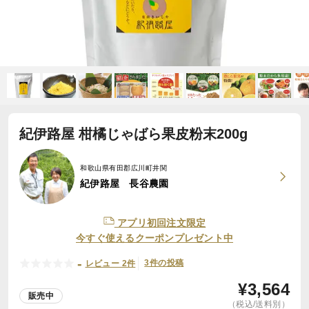
紀伊路屋 柑橘じゃばら果皮粉末200g
和歌山県有田郡広川町井関
紀伊路屋 長谷農園
アプリ初回注文限定
今すぐ使えるクーポンプレゼント中
-
3件の投稿
レビュー 2件
¥
3,564
販売中
（税込/送料別）