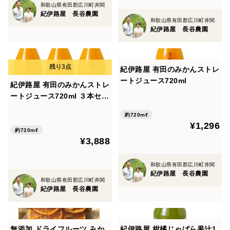
ナリルチン 2354ｍｇ
和歌山県有田郡広川町井関
紀伊路屋 長谷農園
和歌山県工業技術センター分析
和歌山県有田郡広川町井関
紀伊路屋 長谷農園
紀伊路屋 有田のみかんストレ
ートジュース720ml
紀伊路屋 有田のみかんストレ
ートジュース720ml ３本セッ
ト
約720mℓ
¥1,296
約720mℓ
¥3,888
和歌山県有田郡広川町井関
紀伊路屋 長谷農園
和歌山県有田郡広川町井関
紀伊路屋 長谷農園
無添加 ドライフルーツ みか
紀伊路屋 柑橘じゃばら果汁1