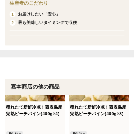
少し溶かしてヨーグルトとジューサーにかけてスムー
生産者のこだわり
ジーに、
お届けしたい「安心」
1
その他ジャムにお肉料理の隠し味など色々な使い方がで
最も美味しいタイミングで収穫
2
きます。
一度食べたら忘れられない西表島産ピーチパイン。
＜どんなパイナップル？＞
桃のような香りがすることからピーチパインと呼ばれて
います。
一般的なパイナップルより小ぶりで果肉が白いのが特
嘉本商店の他の商品
徴。
芯まで美味しく召し上がれます。
穫れたて新鮮冷凍！西表島産
穫れたて新鮮冷凍！西表島産
平均糖度はなんと１５度以上！２０度近い個体もありま
完熟ピーチパイン(400g×4)
完熟ピーチパイン(400g×8)
す。
約1.6kg
約3.2kg