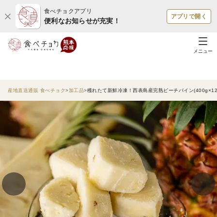
食べチョクアプリ
アプリで開く
便利なお知らせが充実！
メニュー
産地直送通販 食べチョク
加工品
穫れたて新鮮冷凍！西表島産完熟ピーチパイン(400g×12