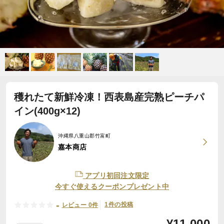
穫れたて新鮮冷凍！西表島産完熟ピーチパ
イン(400g×12)
沖縄県八重山郡竹富町
嘉本商店
アプリ初回注文限定
今すぐ使えるクーポンプレゼント中
-
1件の投稿
レビュー 0件
¥
11,000