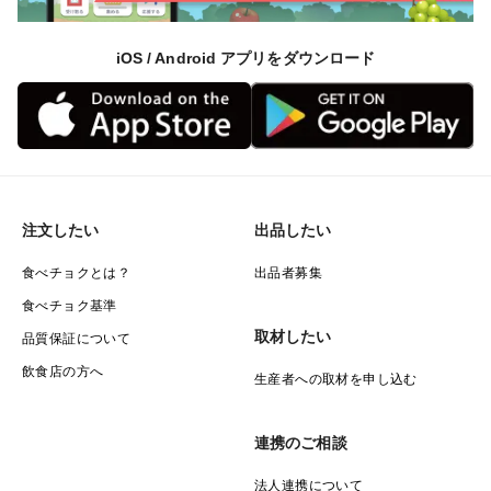
＜私たちのこだわり＞
2020年、エコファーマー認定を取得しました。
iOS / Android アプリをダウンロード
一気に実らないための開花処理剤のみを使用し、栽培期
間中、
除草・害虫駆除のための農薬散布はせず、手作業で草取
りを
しています。
化学肥料は慣行栽培基準の1/3以下のみ使用し、パイ
注文したい
出品したい
ナップルが
食べチョクとは？
出品者募集
持つ力で成長させています。
食べチョク基準
どなたでも安心して召し上がれる、健康なフルーツ作り
取材したい
品質保証について
を
飲食店の方へ
心掛けています。
生産者への取材を申し込む
【ご注文に際して】
連携のご相談
・脱落したパイナップルの種や皮、トゲが混在している
法人連携について