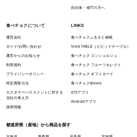
場合が
自治体・省庁の方へ
ございます。出来る限り取り除いていますがご了承下
さい
食べチョクについて
LINKS
・離島という立地上、冷凍の出荷は週に１回になります
ので、
運営会社
食べチョクふるさと納税
出荷日直後にご注文の場合は出荷まで１週間程度かか
ガイド/お問い合わせ
Vivid TABLE（ビビッドテーブル）
ります
運営からのお知らせ
食べチョク コンシェルジュ
利用規約
食べチョク フルーツセレクト
プライバシーポリシー
食べチョク ギフトカード
特定商取引法
食べチョク&more
カスタマーハラスメントに対する
iOSアプリ
当社の考え方
Androidアプリ
採用情報
都道府県（産地）から商品を探す
北海道
青森県
岩手県
宮城県