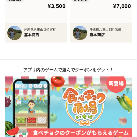
栽培数が非常に少なく本州で見かける事はほとんどあり
¥3,500
¥7,000
ません。
沖縄原産で現在は西表島他、沖縄本島北部、石垣島で栽
培
沖縄県八重山郡竹富町
沖縄県八重山郡竹富町
嘉本商店
嘉本商店
されています。
＜なぜ美味しい？＞
農家直送で輸送日数が短いため完熟を待っての収穫が可
アプリ内のゲームで遊んでクーポンをゲット！
能です。
一玉ずつ確認しながら一番食べ頃で収穫し出荷していま
す。
そのため未熟なパイナップル特有の口の中がピリピリす
る事が
なく、パイナップルが苦手な方でも美味しく召し上がれ
ます。