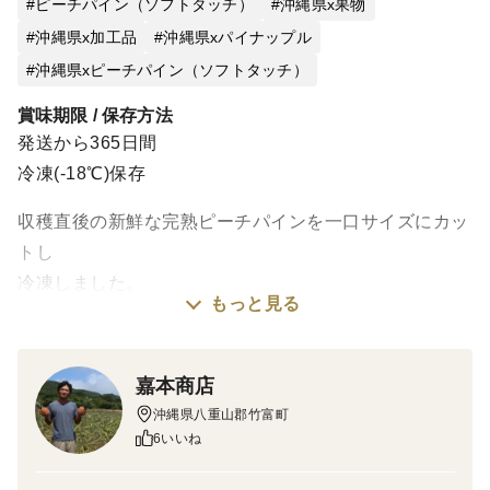
ピーチパイン（ソフトタッチ）
沖縄県x果物
沖縄県x加工品
沖縄県xパイナップル
沖縄県xピーチパイン（ソフトタッチ）
賞味期限 / 保存方法
発送から365日間
冷凍(-18℃)保存
収穫直後の新鮮な完熟ピーチパインを一口サイズにカッ
トし
冷凍しました。
もっと見る
旬が短いピーチパインをいつでもお手軽に食べられま
す。
切る手間なし、歩留まり１００％！
嘉本商店
沖縄県八重山郡竹富町
そのまま食べるのはもちろん、
6いいね
フードプロセッサーにかけてシャーベットに、