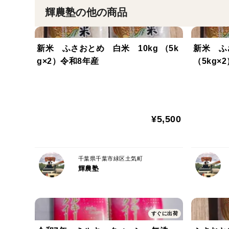
輝農塾の他の商品
新米 ふさおとめ 白米 10kg （5k
新米 ふ
g×2）令和8年産
（5kg×
¥5,500
千葉県千葉市緑区土気町
輝農塾
すぐに出荷