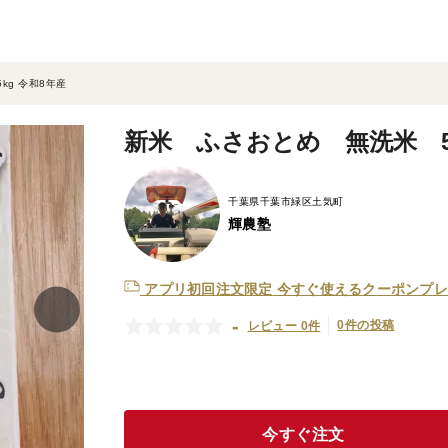
kg 令和8年産
新米 ふさおとめ 無洗米 5k
千葉県千葉市緑区土気町
輝農塾
アプリ初回注文限定
今すぐ使えるクーポンプレ
-
0件の投稿
レビュー 0件
今すぐ注文