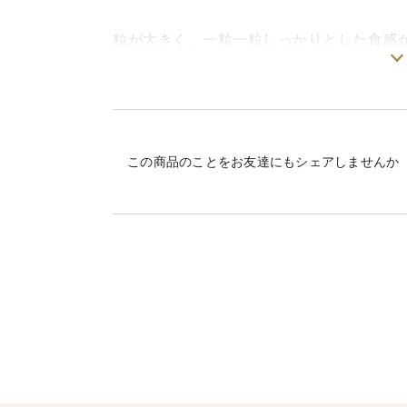
粒が大きく、一粒一粒しっかりとした食感
気は比較的控えめであっさりとしており、
クにおいては、平成29年では「A」ランク
ふさおとめにはまった方はずーっとふさお
この商品のことをお友達にもシェアしませんか
（内容量）5kg
即購入歓迎です。
※無洗米は、乾式無洗米という方法を採用
で研磨し取り除いていく手法の無洗米です
酸化も少ないためお米の美味しさが長持ち
で無洗米加工を施してありますが、水を加
炊飯をお勧めいたします。
※ 返品、交換は致しかねますので、宜しく