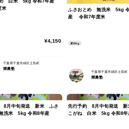
白米 5kg 令和7年産
度米
ふさおとめ 無洗米 5kg 令和7年
産 令和7年度米
¥4,150
約5kg
千葉県千葉市緑区土気町
輝農塾
千葉県千葉市緑区土気町
輝農塾
 8月中旬発送 新米 ふさ
先行予約 8月中旬発送 新
こがね 無洗米 5kg 令和8年産
こがね 白米 5kg 令和