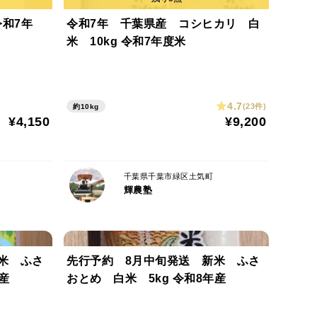
令和7年 千葉県産 コシヒカリ 白
米 10kg 令和7年度米
4.7
(23件)
約10kg
¥4,150
¥9,200
千葉県千葉市緑区土気町
輝農塾
米 ふさ
先行予約 8月中旬発送 新米 ふさ
8年産
おとめ 白米 5kg 令和8年産