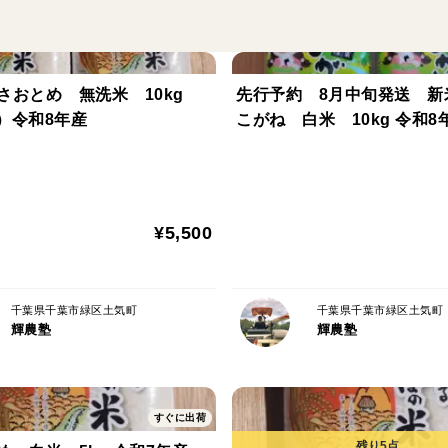
ふさおとめ
令和8年産
お米 千葉県産
さおとめ 無洗米 10kg
先行予約 8月中旬発送 新
2）令和8年産
こがね 白米 10kg
¥5,500
千葉県千葉市緑区土気町
千葉県千葉市緑区土気町
輝農塾
輝農塾
すぐに出荷