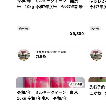
令和7年 ミルキークィーン 無洗
ふさおとめ 
米 10kg 令和7年度米 令和7年新米
令和7年
約10kg
約5kg
¥9,300
千葉県千葉市緑区土気町
輝農塾
すぐに出荷
先行予約
令和7年 ミルキークィーン 白米
10kg 令和7年度米 令和7年