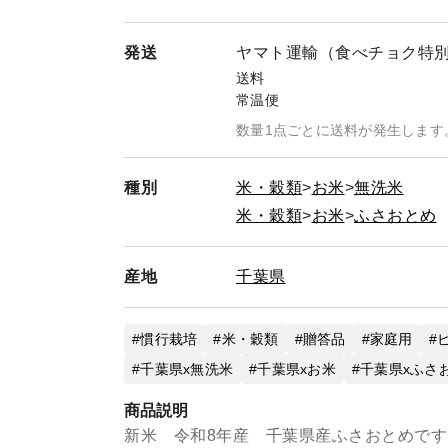
発送
ヤマト運輸（食べチョク特
送料
常温便
数量1点ごとに送料が発生します
種別
米・穀類
お米
無洗米
米・穀類
お米
ふさおとめ
産地
千葉県
慣行栽培
米・穀類
贈答品
家庭用
千葉県x無洗米
千葉県xお米
千葉県xふさ
商品説明
新米 令和8年産 千葉県産ふさおとめです