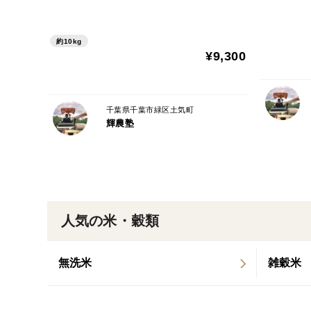
約10kg
¥9,300
千葉県千葉市緑区土気町
輝農塾
人気の米・穀類
無洗米
雑穀米