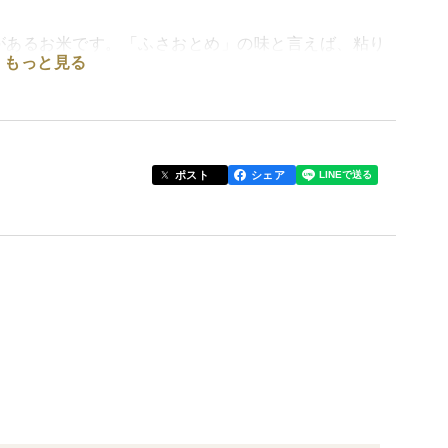
があるお米です。「ふさおとめ」の味と言えば、粘り
もっと見る
粘りが強いお米が苦手な方におすすめです。食味ラン
のでお米となっています。
とめというほど根強いファンもたくさんいます！！
ポスト
シェア
しております。お米の表面に残っている、ぬかを機械
。精米工程で水を使わないので、雑菌の繁殖が少なく
します。濁度検査にも出しており、合格している数値
えた際白く濁る事がございます。1度軽く濯いでからの
お願い致します。