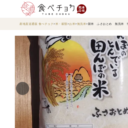
産地直送通販 食べチョク
米・穀類
お米
無洗米
新米 ふさおとめ 無洗米 5