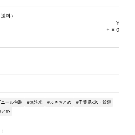
別送料）
¥
+
¥
0
。
ビニール包装
無洗米
ふさおとめ
千葉県x米・穀類
おとめ
！