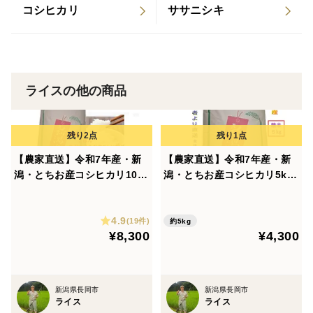
コシヒカリ
ササニシキ
野菜室にすっぽり収まるので、最後まで虫や乾燥を防
ぎ、新鮮で美味しい状態のまま召し上がっていただけま
す。
​「暑さで少し食欲が落ちてきたな…」という時こそ、炊
き立てのツヤツヤなご飯や、塩をきかせた贅沢なおにぎ
ライスの他の商品
りでお米の力を感じてみてください。
​私たちがまごころを込めて育てた自慢のお米を、産地直
送で新鮮なままお届けいたします。初めての方も、ぜひ
【農家直送】令和7年産・新
【農家直送】令和7年産・新
この機会にお試しください！
潟・とちお産コシヒカリ10k
潟・とちお産コシヒカリ5kg
g｜棚田育ち・雪どけ水と山
｜棚田育ち・雪どけ水と山の
の湧水が育むお米（送料相当
湧水が育むお米（送料相当値
★10㎏をご希望のかたは下記URLよりどうぞ
4.9
値引き中）
引き中）
(19件)
約5kg
¥8,300
¥4,300
https://www.tabechoku.com/products/276998
新潟県長岡市
新潟県長岡市
ライス
ライス
📦 商品概要