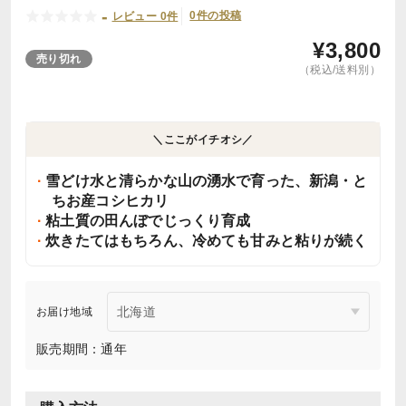
-
0件の投稿
レビュー 0件
¥
3,800
売り切れ
（税込/送料別）
＼ここがイチオシ／
雪どけ水と清らかな山の湧水で育った、新潟・と
ちお産コシヒカリ
粘土質の田んぼでじっくり育成
炊きたてはもちろん、冷めても甘みと粘りが続く
お届け地域
販売期間：通年