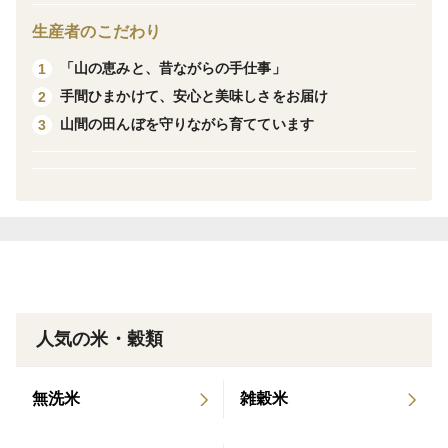
保管してきたお米は、今も変わらず最高の状態を保って
生産者のこだわり
います。
「山の恵みと、昔ながらの手仕事」
1
実は、本当に美味しいコシヒカリの真価が問われるのは
手間ひまかけて、安心と美味しさをお届け
2
「暑い夏」なんです。
山間の田んぼを守りながら育てています
3
✨ 夏だからこそ味わってほしい「栃尾コシヒカリ」の魅
力
​冷めても極上の甘みとお餅のようなモチモチ感
私たちの田んぼは、山からの冷たく清らかな湧水を引き
込んで育てています。そのため、一粒一粒がギュッと引
き締まり、冷めてもパサつかず、お米本来の強い甘みが
残ります。暑い夏の「お弁当」や「おにぎり」にする
人気の米・穀類
と、その違いに驚いていただけるはずです。
​夏場も安心の「2kg×2袋」小分けパック
無洗米
雑穀米
お米の美味しさを損なわないよう、あえて2kgずつの小
分けにしてお届けします。これなら、夏場でも冷蔵庫の