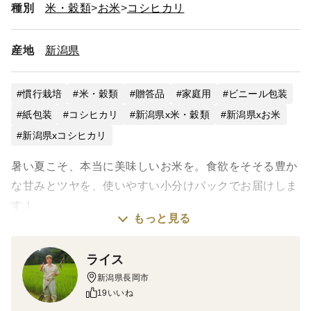
種別
米・穀類
お米
コシヒカリ
産地
新潟県
慣行栽培
米・穀類
贈答品
家庭用
ビニール包装
紙包装
コシヒカリ
新潟県x米・穀類
新潟県xお米
新潟県xコシヒカリ
暑い夏こそ、本当に美味しいお米を。食欲をそそる豊か
な甘みとツヤを、使いやすい小分けパックでお届けしま
す！
もっと見る
ご覧いただきありがとうございます！新潟県長岡市・栃
ライス
尾地域の豊かな自然の中でお米を作っている「ライス」
新潟県長岡市
です。
19いいね
​新米の秋が近づく7月ですが、我が家の保冷庫で大切に