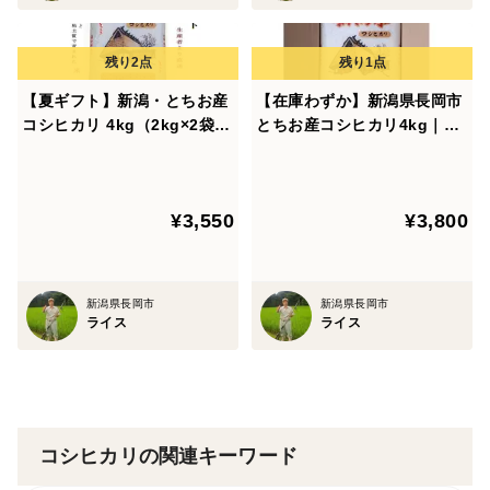
名称：精米（コシヒカリ）
産地：新潟県長岡市栃尾地域
年産：令和7年産
【夏ギフト】新潟・とちお産
【在庫わずか】新潟県長岡市
内容量：2kg×2袋（4kg）
コシヒカリ 4kg（2kg×2袋）
とちお産コシヒカリ4kg｜山
精米日：発送直前
｜送料相当分値引き中・数量
の湧水で育った棚田米｜箱入
保存方法：冷暗所または冷蔵庫（14℃以下推奨）
限定
り・送料相当分値引き中
－－－
¥3,550
¥3,800
新潟コシヒカリ #令和7年産米 #とちお産コシヒカリ #棚
田米
農家直送 #贈答用米
新潟県長岡市
新潟県長岡市
ライス
ライス
コシヒカリの関連キーワード