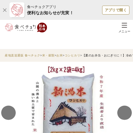
食べチョクアプリ
アプリで開く
便利なお知らせが充実！
メニュー
産地直送通販 食べチョク
米・穀類
お米
コシヒカリ
【夏のお弁当・おにぎりに！】冷めて