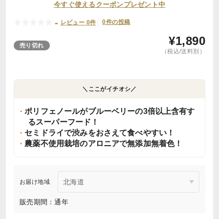
今すぐ使えるクーポンプレゼント中
-
0件の投稿
レビュー 0件
¥
1,890
売り切れ
（税込/送料別）
＼ここがイチオシ／
ポリフェノールがブルーベリーの3倍以上含有す
るスーパーフード！
セミドライで渋みをおさえて食べやすい！
農薬不使用栽培のアロニアで無添加無着色！
お届け地域
販売期間：通年