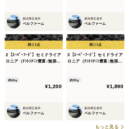
化）
新潟県五泉市
新潟県五泉市
ベルファーム
ベルファーム
2【ｽｰﾊﾟｰﾌｰﾄﾞ】セミドライア
3【ｽｰﾊﾟｰﾌｰﾄﾞ】セミドライア
ロニア（ｱﾝﾄｼｱﾆﾝ豊富♪無添加
ロニア（ｱﾝﾄｼｱﾆﾝ豊富♪無添加
無着色）33ｇ×2個（やわらか
無着色）33ｇ×3個（やわらか
めの乾燥したてを発送）新潟
めの乾燥したてを発送）新潟
県産 アロニア（ブルーベリ
県産 アロニア（ドライフル
約66g
約99g
¥1,200
¥1,890
ー ポリフェノール 抗酸化）
ーツ ポリフェノール 抗酸
化）
新潟県五泉市
新潟県五泉市
ベルファーム
ベルファーム
もっと見る