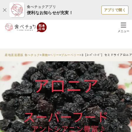
食べチョクアプリ
アプリで開く
便利なお知らせが充実！
メニュー
産地直送通販 食べチョク
果物
ベリー
ブルーベリー
3【ｽｰﾊﾟｰﾌｰﾄﾞ】セミドライア