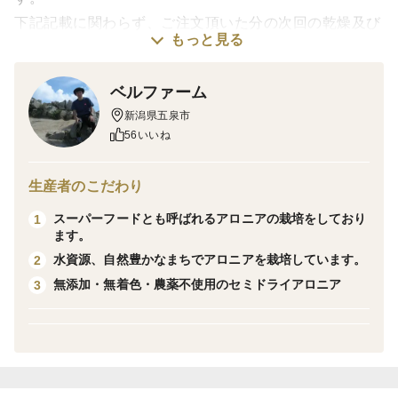
下記記載に関わらず、ご注文頂いた分の次回の乾燥及び
もっと見る
発送は5/11（月）からを予定しております。
何卒ご了承よろしくお願いいたします。
ベルファーム
新潟県五泉市
★ご注文を取りまとめて毎週水曜日までに乾燥したてを
56いいね
発送いたします。
（ご入金確認後遅くとも1週間以内に発送予定ですが、
生産者のこだわり
乾燥したてをお届けするために、ある程度ご注文が集ま
スーパーフードとも呼ばれるアロニアの栽培をしており
1
りましたら毎週水曜日までに乾燥し乾燥後即発送いたし
ます。
ます。）
水資源、自然豊かなまちでアロニアを栽培しています。
2
無添加・無着色・農薬不使用のセミドライアロニア
3
★消費期限:発送後3週間以内（届きましたら要冷蔵で開
封後は早めにお召し上がりください。）
▼自己紹介