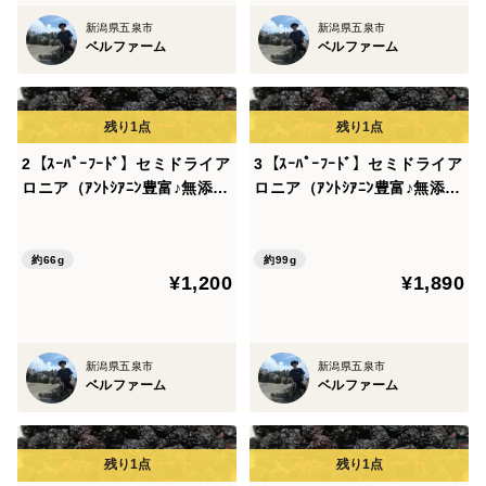
新潟県五泉市
新潟県五泉市
ベルファーム
ベルファーム
※発送途中の揺れなどでパッケージ内に果汁が付着した
り、十分洗っておりますがまれに収穫の際の小さな葉っ
ぱや果実の種が紛れる場合がございますことご容赦くだ
さい。
2【ｽｰﾊﾟｰﾌｰﾄﾞ】セミドライア
3【ｽｰﾊﾟｰﾌｰﾄﾞ】セミドライア
ロニア（ｱﾝﾄｼｱﾆﾝ豊富♪無添加
ロニア（ｱﾝﾄｼｱﾆﾝ豊富♪無添加
無着色）33ｇ×2個（やわらか
無着色）33ｇ×3個（やわらか
めの乾燥したてを発送）新潟
めの乾燥したてを発送）新潟
▼数量、分量の目安
県産 アロニア（ブルーベリ
県産 アロニア（ドライフル
約66g
約99g
1袋あたり33ｇ
¥1,200
¥1,890
ー ポリフェノール 抗酸化）
ーツ ポリフェノール 抗酸
▼栽培/生産方法、こだわり
化）
無添加無着色の乾燥アロニアです。
▼注文に際しての注意点（配送方法や納期指定など）
新潟県五泉市
新潟県五泉市
ベルファーム
ベルファーム
発送は、クリックポストで発送します。
▼保存方法
冷蔵保存（開封後は早めにお召し上がりください）