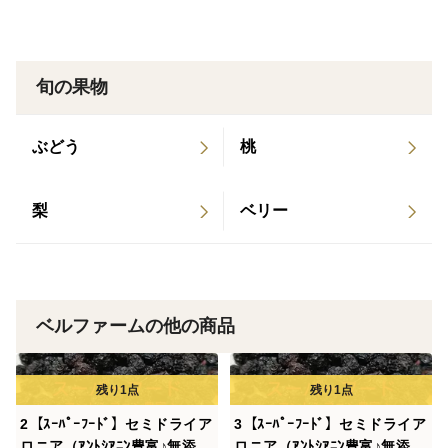
新潟県五泉市で豊富なポリフェノール・アントシアニ
ンを含有するブルーベリーに似た小果樹のアロニアの栽
培・商品企画・販売などをしているベルファームといい
旬の果物
ます。
ぶどう
桃
▼商品概要
新潟県産（農薬を使用しない栽培）のアロニア果実を
梨
ベリー
そのまま使用した砂糖不使用・無添加・無着色の乾燥し
たセミドライアロニアです。
こちらのセミドライアロニアはカリカリに乾燥させて
たものではなく、乾燥時間を短くしてやわらかめに乾燥
ベルファームの他の商品
しました。（アロニアの粒の大小の大きさの違いにより
若干乾燥具合が異なる粒もございます。）
アロニアの実は、アントシアニン、カロテノイドなど
2【ｽｰﾊﾟｰﾌｰﾄﾞ】セミドライア
3【ｽｰﾊﾟｰﾌｰﾄﾞ】セミドライア
のポリフェノールをブルーベリーの2倍から3倍以上含ん
ロニア（ｱﾝﾄｼｱﾆﾝ豊富♪無添加
ロニア（ｱﾝﾄｼｱﾆﾝ豊富♪無添加