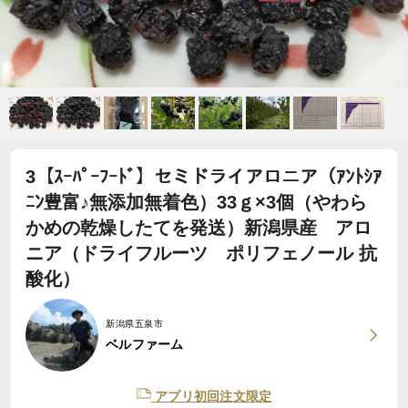
3【ｽｰﾊﾟｰﾌｰﾄﾞ】セミドライアロニア（ｱﾝﾄｼｱ
ﾆﾝ豊富♪無添加無着色）33ｇ×3個（やわら
かめの乾燥したてを発送）新潟県産 アロ
ニア（ドライフルーツ ポリフェノール 抗
酸化）
新潟県五泉市
ベルファーム
アプリ初回注文限定