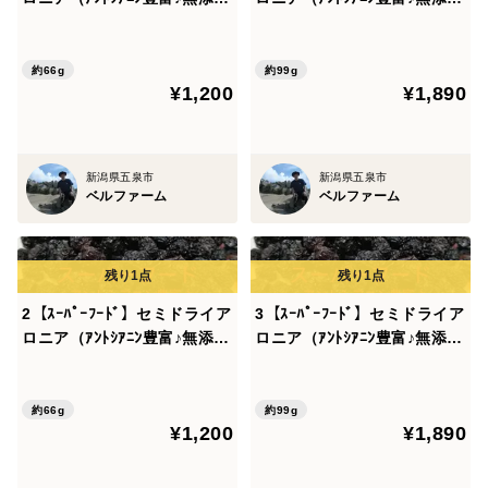
無着色）33ｇ×2個（やわらか
無着色）33ｇ×3個（やわらか
でおり、チョコレートベリーとも呼ばれベリー類で最強
めの乾燥したてを発送）新潟
めの乾燥したてを発送）新潟
の抗酸化力を持ち血糖値の上昇抑制効果が期待できる
県産 アロニア（ブルーベリ
県産 アロニア（ドライフル
約66g
約99g
スーパーフードと言われいています。その豊富なポリ
¥1,200
¥1,890
ー ポリフェノール 抗酸化）
ーツ ポリフェノール 抗酸
化）
フェノールが含まれいる分、渋みのある果実ですが、乾
燥さることにより渋みが和らぎほんのり甘い味がしま
新潟県五泉市
新潟県五泉市
す。
ベルファーム
ベルファーム
砂糖等一切使わずに無添加無着色で食品乾燥機で乾燥
させ、栄養機能はそのままで豊富なポリフェノール等含
有ゆえの特有の渋みが抑えられ、ほんのり甘味がありま
2【ｽｰﾊﾟｰﾌｰﾄﾞ】セミドライア
3【ｽｰﾊﾟｰﾌｰﾄﾞ】セミドライア
す。
ロニア（ｱﾝﾄｼｱﾆﾝ豊富♪無添加
ロニア（ｱﾝﾄｼｱﾆﾝ豊富♪無添加
無着色）33ｇ×2個（やわらか
無着色）33ｇ×3個（やわらか
ヨーグルトサラダに加えたり、パンの原料として、ハ
めの乾燥したてを発送）新潟
めの乾燥したてを発送）新潟
チミツに混ぜてみたり、お湯をそそいでアロニアティー
県産 アロニア（ブルーベリ
県産 アロニア（ドライフル
約66g
約99g
にしたり、アロニアスムージーにしてみたりと各種料理
¥1,200
¥1,890
ー ポリフェノール 抗酸化）
ーツ ポリフェノール 抗酸
に入れたり工夫しだいで食べ方はいろいろ、そのままで
化）
もお召し上がりいただけます。