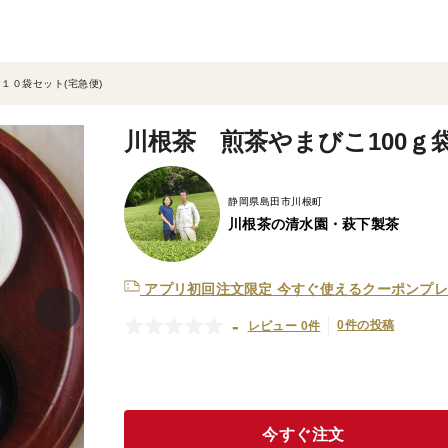
１０袋セット(宅急便)
川根茶 煎茶やまびこ100ｇ袋
静岡県島田市川根町
川根茶の清水園・萩下製茶
アプリ初回注文限定
今すぐ使えるクーポンプレ
-
0件の投稿
レビュー 0件
今すぐ注文