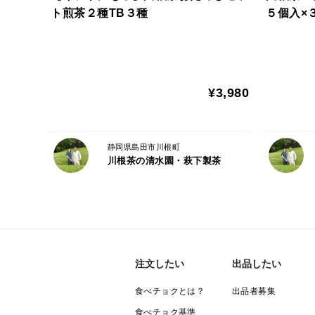
ト煎茶２種TB３種
５個入×
¥3,980
静岡県島田市川根町
川根茶の清水園・萩下製茶
注文したい
出品したい
食べチョクとは？
出品者募集
食べチョク基準