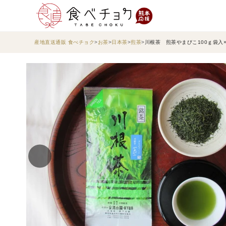
産地直送通販 食べチョク
お茶
日本茶
煎茶
川根茶 煎茶やまびこ100ｇ袋入×