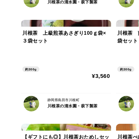
川根茶の清水園・萩下製茶
川根茶 上級煎茶あさぎり100ｇ袋×
川根茶 
３袋セット
袋セット
約300g
約300g
¥3,560
静岡県島田市川根町
川根茶の清水園・萩下製茶
【ギフトにも◎】川根茶おためしセッ
川根茶べ