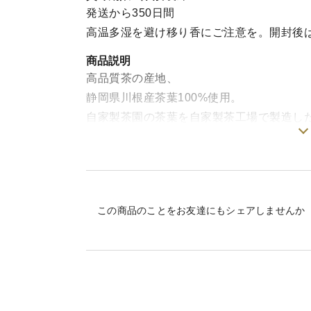
発送から350日間
高温多湿を避け移り香にご注意を。開封後
商品説明
高品質茶の産地、
静岡県川根産茶葉100%使用。
自家製茶園の茶葉を自家製茶工場で製造し
川根茶 煎茶「やまびこ」
さらっと口当たりがよく、香り、深みのあ
当店で1番人気のお茶です。
この商品のことをお友達にもシェアしませんか
贈り物、ご家庭用にどうぞ。
・原材料: 緑茶(静岡県川根産)
・内容量:100ｇ
・賞味期限 : 製造より1ヵ年