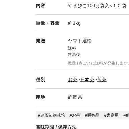
内容
やまびこ100ｇ袋入×１０袋
重量・
容量
約1kg
発送
ヤマト運輸
送料
常温便
数量1点ごとに送料が発生します
種別
お茶
日本茶
煎茶
産地
静岡県
農薬節約栽培
お茶
贈答品
家庭用
賞味期限 / 保存方法