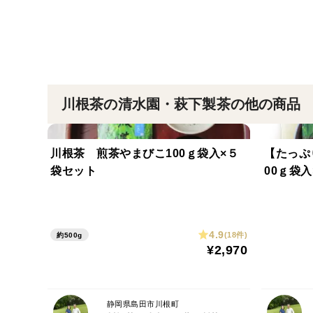
川根茶の清水園・萩下製茶の他の商品
川根茶 煎茶やまびこ100ｇ袋入×５
【たっぷ
袋セット
00ｇ袋
4.9
(18件)
約500g
¥2,970
静岡県島田市川根町