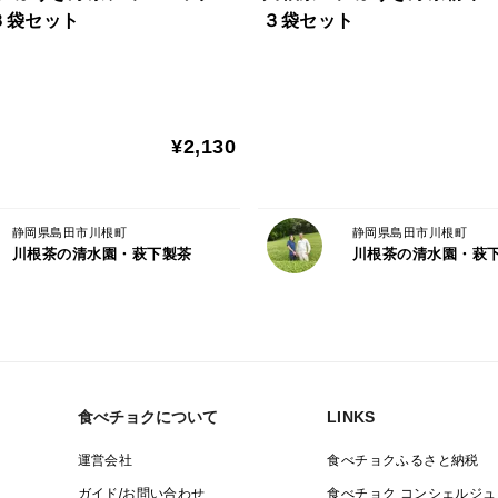
日時指定はご相談ください。
３袋セット
３袋セット
¥2,130
静岡県島田市川根町
静岡県島田市川根町
川根茶の清水園・萩下製茶
川根茶の清水園・萩
食べチョクについて
LINKS
運営会社
食べチョクふるさと納税
ガイド/お問い合わせ
食べチョク コンシェルジュ