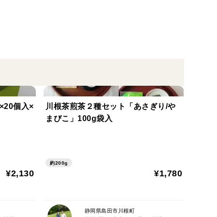
旨み。
上流、四方を緑に囲まれ、川霧が立ちこめる静かな山
気・水・土、そして大井川の朝霧に育まれ、香り高く
×20個入×
川根茶煎茶２種セット「あさぎり/や
まびこ」100g袋入
すように、お茶作りを通してお手伝いしたいと思いま
。是非お試しください。
約200g
¥2,130
¥1,780
茶さじ1杯)
静岡県島田市川根町