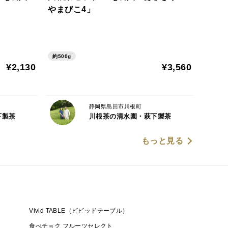
やまびこ4」
約500g
¥2,130
¥3,560
静岡県島田市川根町
下製茶
川根茶の清水園・萩下製茶
もっと見る
Vivid TABLE（ビビッドテーブル）
食べチョク フルーツセレクト