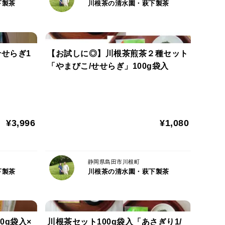
。
下製茶
川根茶の清水園・萩下製茶
約1分待ちます。
と、より旨みが引き出されます。
しみたい時は、熱めのお湯で淹れます。
せらぎ1
【お試しに◎】川根茶煎茶２種セット
し注ぎます。
「やまびこ/せせらぎ」100g袋入
。
だけます。
¥3,996
¥1,080
ごすひとときは豊かなものに。どうぞ和やかなお気持
静岡県島田市川根町
下製茶
川根茶の清水園・萩下製茶
指定など）
0g袋入×
川根茶セット100g袋入「あさぎり1/