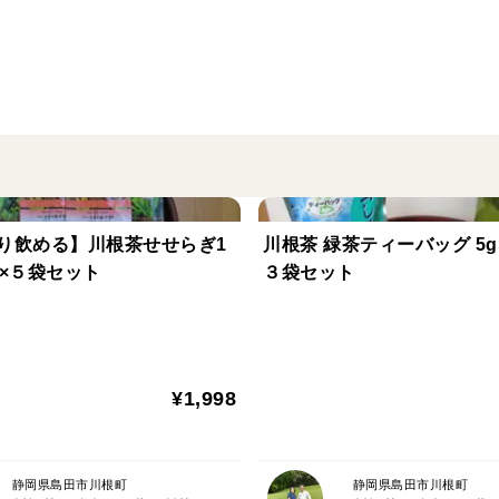
～ だから、川根茶。
山の恵みが育む、澄んだ香りとまろやかな
川根茶は、南アルプスを源とする大井川の
あいでつくられる高級茶です。清らかな空
深い味わいのお茶が生まれます。
り飲める】川根茶せせらぎ1
川根茶 緑茶ティーバッグ 5g
おいしいお茶でほっと一息。
入×５袋セット
３袋セット
皆様が穏やかに、健やかな日々が過ごせま
す。
自家製茶園で丹精込めて作った川根茶です
¥1,998
▼川根茶のおいしい淹れ方
１，急須に茶葉を入れます。1人分約2〜3g(
静岡県島田市川根町
静岡県島田市川根町