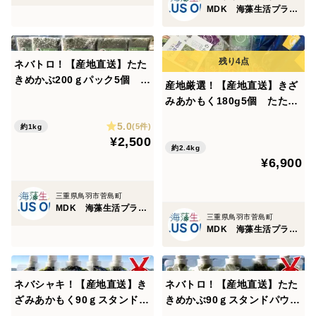
MDK 海藻生活プラスワン
ネバトロ！【産地直送】たた
きめかぶ200ｇパック5個 伊
産地厳選！【産地直送】きざ
勢志摩産 鳥羽市の離島・菅
みあかもく180g5個 たたき
島沿岸で収穫！ 人気のおみ
めかぶ200g3個 きざみめか
5.0
やげ 鳥羽のお土産28選 NI
(5件)
約1kg
ぶ3個 えんぞうわかめ100ｇ
¥2,500
PPONFOODSHIFT入賞商品
3パック 詰め合わせセッ
約2.4kg
¥6,900
ト 伊勢志摩産 鳥羽市の離
島・菅島沿岸で収穫！ 人気
のお土産
三重県鳥羽市菅島町
MDK 海藻生活プラスワン
三重県鳥羽市菅島町
MDK 海藻生活プラスワン
ネバシャキ！【産地直送】き
ネバトロ！【産地直送】たた
ざみあかもく90ｇスタンドパ
きめかぶ90ｇスタンドパウチ
ウチ5個 伊勢志摩産 鳥羽市
5個 伊勢志摩産 鳥羽市の離