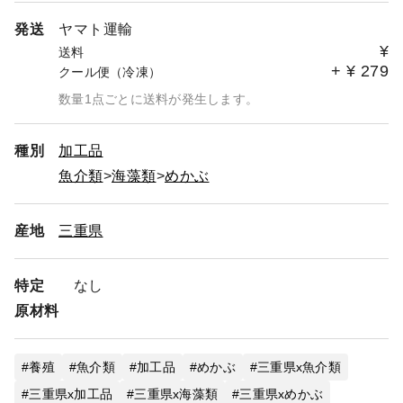
発送
ヤマト運輸
¥
送料
+
¥
279
クール便（冷凍）
数量1点ごとに送料が発生します。
種別
加工品
魚介類
海藻類
めかぶ
産地
三重県
特定
なし
原材料
養殖
魚介類
加工品
めかぶ
三重県x魚介類
三重県x加工品
三重県x海藻類
三重県xめかぶ