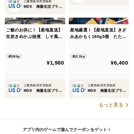
三重県鳥羽市菅島町
MDK 海藻生活プラスワン
ご飯のお供に！【産地直送】
産地厳選！【産地直送】きざ
生炊きめかぶ佃煮 しそ風
みあかもく180g5個 たたき
味 60ｇパック5個 伊勢志摩
めかぶ200g5個 えんぞうわ
産 鳥羽市の離島・菅島沿岸
かめ100ｇ3パック 詰め合わ
で収穫！ 人気のおみやげ
せセット 伊勢志摩産 鳥羽
約300g
約2.2kg
¥1,980
¥6,400
市の離島・菅島沿岸で収穫！
人気のお土産
三重県鳥羽市菅島町
三重県鳥羽市菅島町
MDK 海藻生活プラスワン
MDK 海藻生活プラスワン
もっと見る
アプリ内のゲームで遊んでクーポンをゲット！