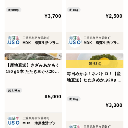
鳥羽市の離島・菅島沿岸で収
島沿岸で収穫！ 人気のおみ
穫！ 人気のおみやげ 鳥羽
やげ
約900g
約1kg
¥3,700
¥2,500
のお土産28選 NIPPONFOO
DSHIFT入賞商品
三重県鳥羽市菅島町
三重県鳥羽市菅島町
MDK 海藻生活プラスワン
MDK 海藻生活プラスワン
【産地直送】きざみあかもく
180ｇ5本 たたきめかぶ200
毎日めかぶ！ネバトロ！【産
ｇ5本 セット 伊勢志摩
地直送】たたきめかぶ20ｇ小
産 鳥羽市の離島・菅島沿岸
分けパック50個 伊勢志摩
で収穫！ 人気のおみやげ
約1.9kg
産 鳥羽市の離島・菅島沿岸
¥5,000
鳥羽のお土産28選 NIPPON
で収穫！ 人気のおみやげ
約1kg
FOODSHIFT入賞商品
¥3,300
鳥羽のお土産28選 NIPPON
FOODSHIFT入賞商品
三重県鳥羽市菅島町
MDK 海藻生活プラスワン
三重県鳥羽市菅島町