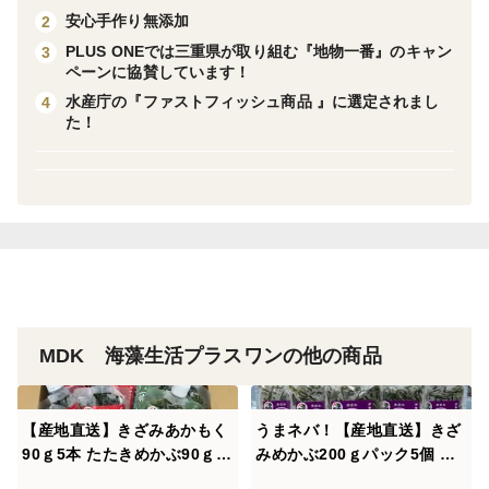
安心手作り無添加
2
PLUS ONEでは三重県が取り組む『地物一番』のキャン
3
ペーンに協賛しています！
水産庁の『ファストフィッシュ商品 』に選定されまし
4
た！
MDK 海藻生活プラスワンの他の商品
【産地直送】きざみあかもく
うまネバ！【産地直送】きざ
90ｇ5本 たたきめかぶ90ｇパ
みめかぶ200ｇパック5個 伊
5本 セット 伊勢志摩産
勢志摩産 鳥羽市の離島・菅