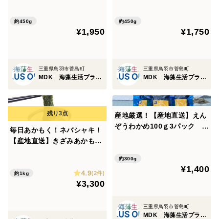
の離島・菅島沿岸で収穫！
島・菅島沿岸で収穫！ 人気
人気のおみやげ 鳥羽のお土
のおみやげ 鳥羽のお土産28
約450g
約450g
¥1,950
¥1,750
産28選 NIPPONFOODSHIF
選 NIPPONFOODSHIFT入
T入賞商品 ぎばさ
賞商品
三重県鳥羽市菅島町
三重県鳥羽市菅島町
MDK 海藻生活プラスワン
MDK 海藻生活プラスワン
産地厳選！【産地直送】えん
ぞうわかめ100ｇ3パック
毎日あかもく！ネバシャキ！
伊勢志摩産 鳥羽市の離島・
【産地直送】きざみあかもく
菅島沿岸で収穫！ 人気のお
20ｇ小分けパック50個 伊
みやげ
約300g
勢志摩産 鳥羽市の離島・菅
¥1,400
4.9
島沿岸で収穫！ 人気のおみ
(2件)
約1kg
¥3,300
やげ 鳥羽のお土産28選 NI
PPONFOODSHIFT入賞商品
三重県鳥羽市菅島町
MDK 海藻生活プラスワン