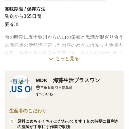
賞味期限 / 保存方法
発送から365日間
要冷凍
旬の時期に五十鈴川からの山の栄養と黒潮が混ざり合う
栄養満点の伊勢湾で育った肉厚のめかぶは粘りも食感も
抜群。海藻本来の風味も芳醇です。めんつゆやポン酢で
もっと見る
味付けしてあったかいご飯にかけたりうどんやそばにか
けて食べてもおいしくいただけます。また納豆とも相性
がよくお味噌汁に入れていただいてもおいしく召し上が
MDK 海藻生活プラスワン
れます。
三重県鳥羽市菅島町
9いいね
生産者のこだわり
原料にめちゃくちゃこだわってます！旬の時期に目利き
1
の漁師が丁寧に手作業で収穫