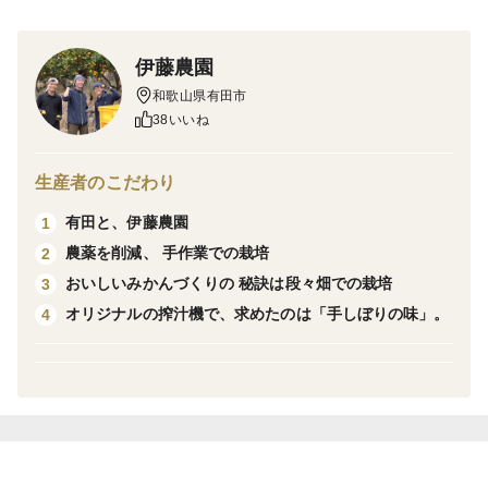
で、持続性の高い泡立ちのサイダーに仕上げました。
伊藤農園
●内容
和歌山県有田市
はっさくサイダー200ml：ほろ苦くさっぱりとした後味
38いいね
がクセになる。刺激的ですっきりとした味わい。
生産者のこだわり
●こだわり
有田と、伊藤農園
1
水からこだわり、名水「桜川の天然水」を使用しまし
農薬を削減、 手作業での栽培
2
た。まろやかな天然水が生み出すきめ細やかな泡立ち
おいしいみかんづくりの 秘訣は段々畑での栽培
3
と、しっかりとした炭酸のシュワシュワ感。その絶妙な
オリジナルの搾汁機で、求めたのは「手しぼりの味」。
4
のど越しは、一度飲むとクセになります。
●賞味期限について
製造から365日（必ず120日以上のものをお届けしま
す。）