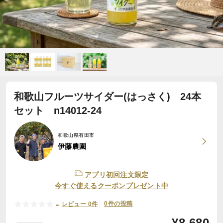
和歌山フルーツサイダー(はっさく) 24本
セット n14012-24
和歌山県有田市
伊藤農園
アプリ初回注文限定
今すぐ使えるクーポンプレゼント中
-
0件の投稿
レビュー 0件
¥
8,680