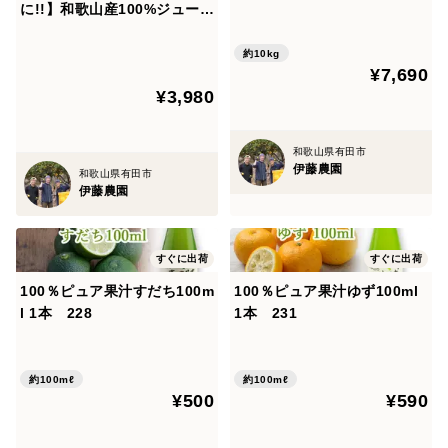
に!!】和歌山産100%ジュース
とても希少な国産 バレンシア
＆ジュレ 食べ比べ３種【こだ
オレンジ【贈答用(特選品)】
わりギフト】 V-113
[10kg] 320-2
約10kg
¥7,690
¥3,980
和歌山県有田市
伊藤農園
和歌山県有田市
伊藤農園
すぐに出荷
すぐに出荷
100％ピュア果汁すだち100m
100％ピュア果汁ゆず100ml
l 1本 228
1本 231
約100mℓ
約100mℓ
¥500
¥590