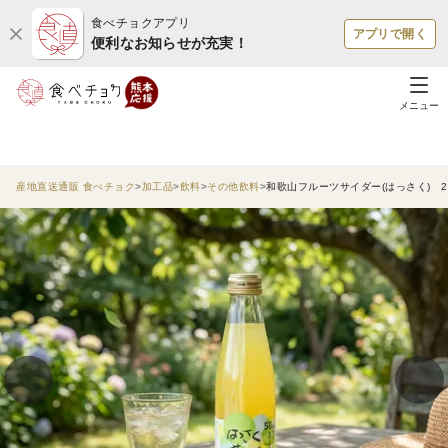
食べチョクアプリ
アプリで開く
便利なお知らせが充実！
メニュー
産地直送通販 食べチョク
加工品
飲料
その他飲料
和歌山フルーツサイダー(はっさく) 24