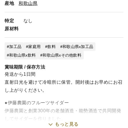
産地
和歌山県
特定
なし
原材料
加工品
家庭用
飲料
和歌山県x加工品
和歌山県x飲料
和歌山県xその他飲料
賞味期限 / 保存方法
発送から1日間
直射日光を避けて冷暗所に保管。開封後はお早めにお召
し上がりください。
●伊藤農園のフルーツサイダー
伊藤農園と創業300年の老舗酒造・能勢酒造で共同開発
してサイダーを作りました。
もっと見る
まろやかで雑味のないスッキリした後味ときめ細やか