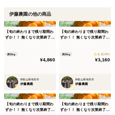
伊藤農園の他の商品
【旬の終わりまで残り期間わ
【旬の終わりまで残り期間わ
ずか！！ 無くなり次第終了】
ずか！！ 無くなり次第終了】
とても希少な国産 バレンシア
夏のジューシーな柑橘 とて
オレンジ【贈答用(特選品)】
も希少な国産 バレンシアオレ
4.9
[5kg] 320-1
ンジ【家庭用(訳あり)】[5kg]
(6件)
約5kg
約5kg
¥4,860
¥3,160
320-3
和歌山県有田市
和歌山県有田市
伊藤農園
伊藤農園
【旬の終わりまで残り期間わ
【旬の終わりまで残り期間わ
ずか！！ 無くなり次第終了】
ずか！！ 無くなり次第終了】