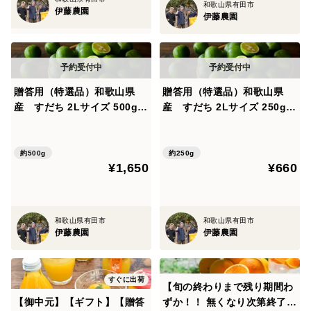
和歌山県有田市
伊藤農園
伊藤農園
贈答用（特選品）和歌山県
贈答用（特選品）和歌山県
産 すだち 2Lサイズ 500g
産 すだち 2Lサイズ 250g
（約15～20個） 353-500
（約7～10個） 353-250
約500g
約250g
¥1,650
¥660
和歌山県有田市
和歌山県有田市
伊藤農園
伊藤農園
すぐに出荷
【旬の終わりまで残り期間わ
【御中元】【ギフト】【贈答
ずか！！ 無くなり次第終了】