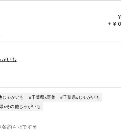
¥
+
¥
0
。
ゃがいも
他じゃがいも
千葉県x野菜
千葉県xじゃがいも
県xその他じゃがいも
各約４㎏です🧅