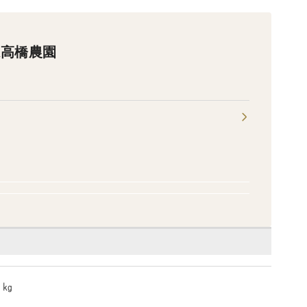
ム高橋農園
４㎏