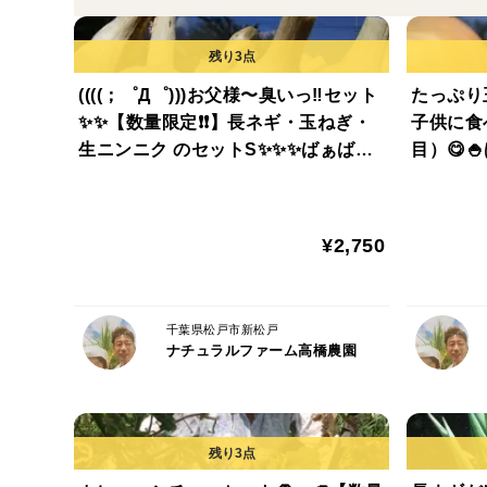
((((；゜Д゜)))お父様〜臭いっ‼️セット
たっぷり
✨✨【数量限定❗❗】長ネギ・玉ねぎ・
子供に食
生ニンニク のセットS✨️✨️✨️ばぁばの
目）😋
モノスゴイ野菜✨✨✨
🌽✨✨✨
¥2,750
千葉県松戸市新松戸
ナチュラルファーム高橋農園