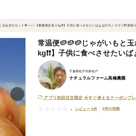
もと玉ねぎのセット🧅✨✨✨【数量限定各４kg❗❗】子供に食べさせたいばぁばのモノスゴイ野菜😋🍠
常温便🥔🥔🥔じゃがいもと
kg❗❗】子供に食べさせたいば
千葉県松戸市新松戸
ナチュラルファーム高橋農園
アプリ初回注文限定
今すぐ使えるクーポンプレ
-
0件の投稿
レビュー 0件