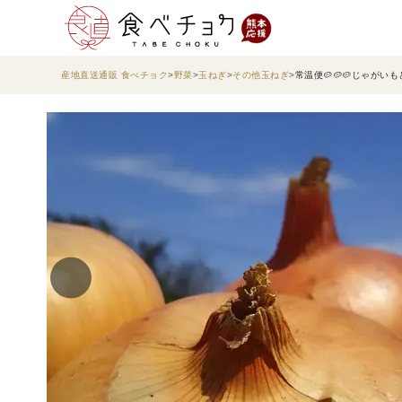
産地直送通販 食べチョク
野菜
玉ねぎ
その他玉ねぎ
常温便🥔🥔🥔じゃがい