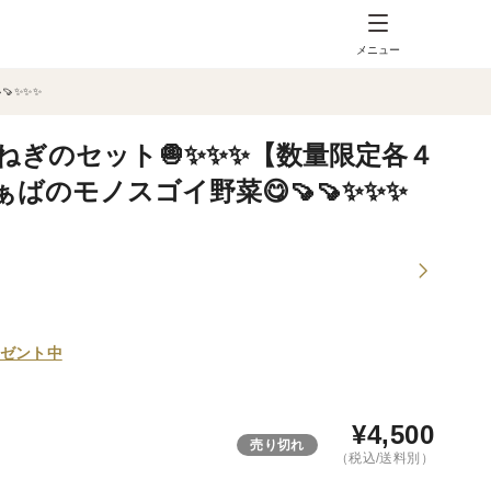
メニュー
🍠✨✨✨
玉ねぎのセット🧅✨✨✨【数量限定各４
ぁばのモノスゴイ野菜😋🍠🍠✨✨✨
ゼント中
¥
4,500
売り切れ
（税込/送料別）