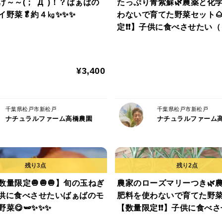
け～～(；ﾟДﾟ)！？ばぁばの
たっぷり青紫蘇🌿農薬と化
腐らずしぼむお野菜です😊
イ野菜🥬約４㎏✨✨✨
わないで育てた野菜セット
都内の一流ホテルで提供されていたお野菜が
定❗❗】子供に食べさせたい
７品目）😋🍚ばぁばのモノ
🍅🍆🌽✨✨✨
+‥‥‥‥‥‥‥‥‥‥‥‥‥‥‥‥‥‥‥
¥3,400
気分かろやか～🌱
目指すは１００歳までめちゃ若🍊
人助け三人修行🥬ばぁばの野菜をお知り合
千葉県松戸市新松戸
千葉県松戸市新松戸
ナチュラルファーム高橋農園
ナチュラルファーム
すみばぁばは畑が大好きです🥦御年９０才
ばはものすごく元気です(^^♪
数量限定🧅🧅🧅】旬の玉ねぎ
農家のローズマリーつき🌿
※写真は、草を刈った後に撮影しています
 子供に食べさせたいばぁばのモ
肥料を使わないで育てた野菜
実際はほぼ草でいっぱいです🌳
菜😋🫛✨✨✨
【数量限定❗❗】子供に食べ
（５品目～７品目）😋🍚ば