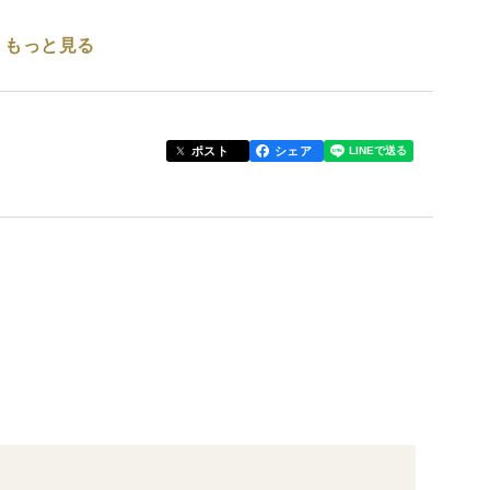
もっと見る
+
ポスト
シェア
しい農法で、２５年間農薬化学肥料などを一切不使用
りません🥕
ったお野菜です🌈
す❗
✨✨✨
す🧅ぜひご覧ください👵❗❗
+