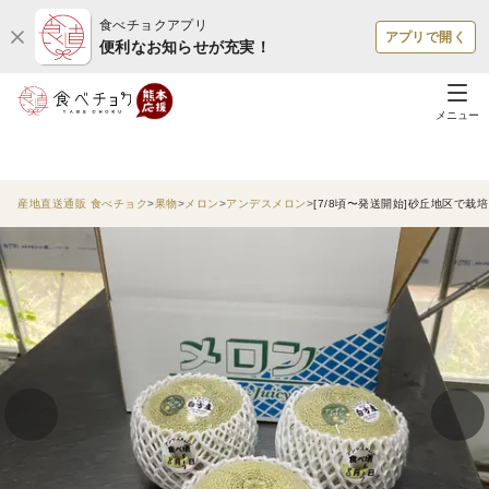
食べチョクアプリ
アプリで開く
便利なお知らせが充実！
メニュー
産地直送通販 食べチョク
果物
メロン
アンデスメロン
[7/8頃〜発送開始]砂丘地区で