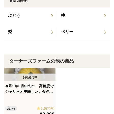
旬の果物
ぶどう
桃
梨
ベリー
ターナーズファームの他の商品
令和9年6月中旬〜 高糖度で
シャリっと美味しい。金色に
輝く福井市特産金福すいか
5.0
(30件)
約2kg