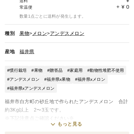
¥
送料
+
¥
0
常温便
数量1点ごとに送料が発生します。
種別
果物
メロン
アンデスメロン
産地
福井県
慣行栽培
果物
贈答品
家庭用
動物性堆肥不使用
アンデスメロン
福井県x果物
福井県xメロン
福井県xアンデスメロン
福井市白方町の砂丘地で作られたアンデスメロン 合計
約3Kg以上 2〜3玉です。
※下記注意点ご確認ください※
もっと見る