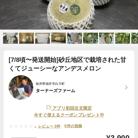
[7/8頃〜発送開始]砂丘地区で栽培された甘
くてジューシーなアンデスメロン
福井県福井市白方町
ターナーズファーム
アプリ初回注文限定
今すぐ使えるクーポンプレゼント中
-
0件の投稿
レビュー 0件
¥
3,900