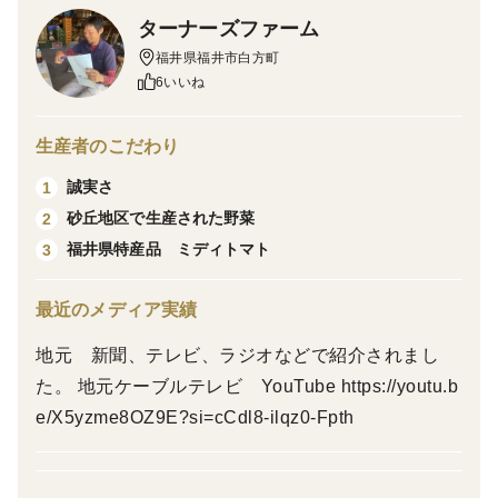
⚠️出荷期間は7/8頃から7/18頃予定の予約製品です⚠️
ターナーズファーム
福井県福井市白方町
果肉は緑色で、甘味が強くて果汁たっぷり。 マスクメ
6いいね
ロンに似た風味があり、熟した果肉はジューシーでとろ
けるような口当たりです。
生産者のこだわり
誠実さ
1
できる限り綺麗な外観を維持できるように全体を吊り上
砂丘地区で生産された野菜
2
げる立体栽培で育成しています。
福井県特産品 ミディトマト
3
生産地福井市白方町は砂丘農業地区のため、水捌けがよ
最近のメディア実績
く甘い果物生産に適した地区です。
食べ頃日付シールを貼ります。食べ頃までは常温保存し
地元 新聞、テレビ、ラジオなどで紹介されまし
てください。
た。 地元ケーブルテレビ YouTube https://youtu.b
※注意点※
e/X5yzme8OZ9E?si=cCdl8-ilqz0-Fpth
お客様のご希望通りお届けできるよう栽培管理をしてお
りますが、天候などに左右されるため、出荷日はご希望