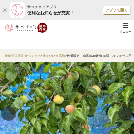
食べチョクアプリ
アプリで開く
便利なお知らせが充実！
メニュー
産地直送通販 食べチョク
果物
梅
南高梅
数量限定！南高梅3k青梅 梅酒・梅ジュース用