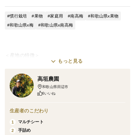
慣行栽培
果物
家庭用
南高梅
和歌山県x果物
和歌山県x梅
和歌山県x南高梅
＜産地の特徴＞
もっと見る
和歌山の紀州産南高梅
本場の南高梅です
高垣農園
果肉が多く、種が小さい品種です。
和歌山県田辺市
青梅で梅酒や梅ジュース作りに最適です。
6いいね
優・良混合販売になります。
生産者のこだわり
優品は小さなキズなど
マルチシート
1
良品はキズなど
手詰め
2
梅酒や梅ジュースにする分には、キズなどあっても問題