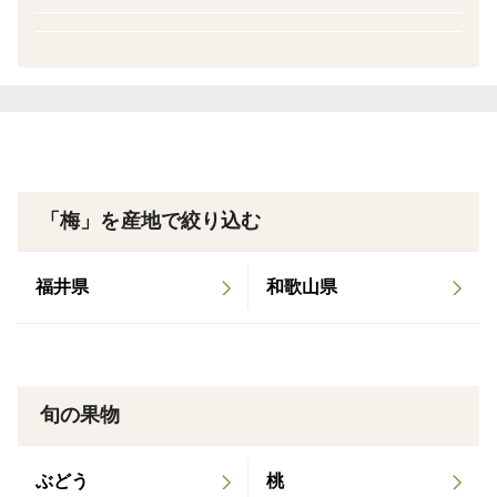
なく出来上がります。
注文頂いてから、朝収穫して、その日の内に、発送しま
す。
サイズは、3L〜Lです。
重量
「梅」を産地で絞り込む
発送時の重量より軽くなると思います。
梅の水分量が80%以上の為です。
福井県
和歌山県
注文の重量より多めに入れてますが、到着した時に少な
い時もあります。
旬の果物
梅酒、梅ジュースの作り方のレシピも同封します。
ぶどう
桃
質問、要望などあれば、対応します。