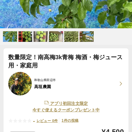
数量限定！南高梅3k青梅 梅酒・梅ジュース
用・家庭用
和歌山県田辺市
高垣農園
アプリ初回注文限定
今すぐ使えるクーポンプレゼント中
-
1件の投稿
レビュー 0件
¥
4,500