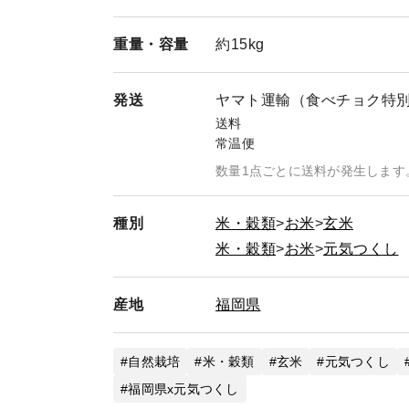
重量・
容量
約15kg
発送
ヤマト運輸（食べチョク特
送料
常温便
数量1点ごとに送料が発生します
種別
米・穀類
お米
玄米
米・穀類
お米
元気つくし
産地
福岡県
自然栽培
米・穀類
玄米
元気つくし
福岡県x元気つくし