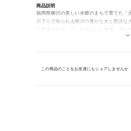
商品説明
福岡県柳川の美しい水郷のまちで育てた「
川下りで知られる柳川の豊かな水と肥沃な
な炊き上がり、もっちりとした食感、そし
冷めてもおいしさが続くため、お弁当やお
味をぜひご賞味ください。
※色彩選別機を使用していない為、ヤケ米
この商品のことをお友達にもシェアしませんか
ん
※離島の場合送料の関係でお値段が高くな