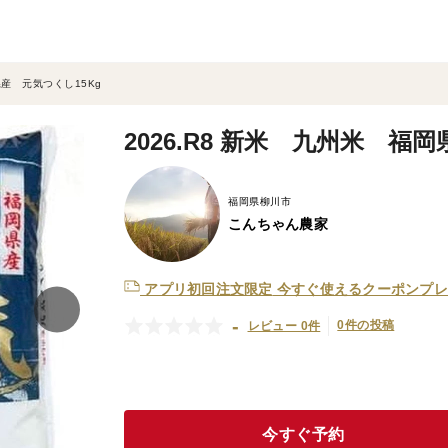
県産 元気つくし15Kg
2026.R8 新米 九州米 福
福岡県柳川市
こんちゃん農家
アプリ初回注文限定
今すぐ使えるクーポンプレ
-
0件の投稿
レビュー 0件
今すぐ予約