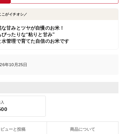
ここがイチオシ／
然な甘みとツヤが自慢のお米！
ぴったりな“粘りと甘み”
と水管理で育てた自信のお米です
6年10月25日
購入
500
レビューと投稿
商品について