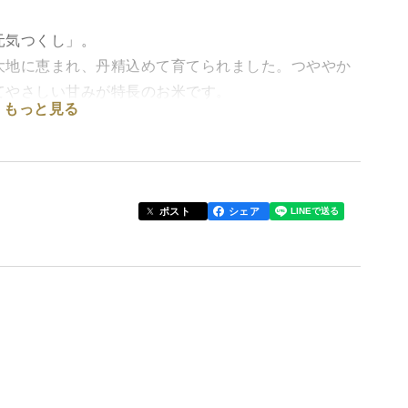
元気つくし」。
大地に恵まれ、丹精込めて育てられました。つややか
てやさしい甘みが特長のお米です。
もっと見る
にぎりにもぴったり。水のまち柳川が育んだ、自慢の
、心白粒が多少ありますが食べるのには問題ありませ
ポスト
シェア
りますのでご注意ください