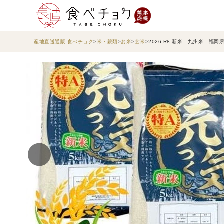
産地直送通販 食べチョク
米・穀類
お米
玄米
2026.R8 新米 九州米 福岡