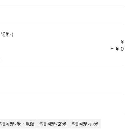
別送料）
¥
+
¥
0
。
福岡県x米・穀類
福岡県x玄米
福岡県xお米