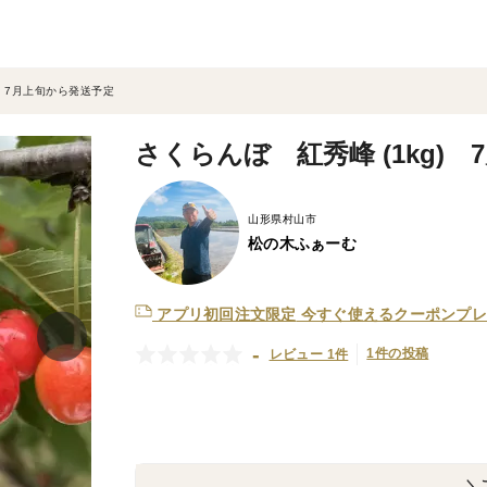
) 7月上旬から発送予定
さくらんぼ 紅秀峰 (1kg)
山形県村山市
松の木ふぁーむ
アプリ初回注文限定
今すぐ使えるクーポンプレ
-
1件の投稿
レビュー 1件
＼