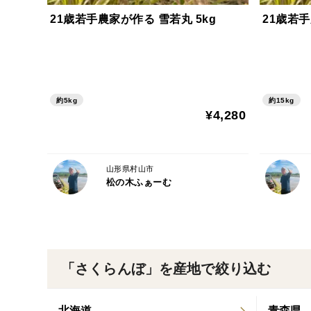
21歳若手農家が作る 雪若丸 5kg
21歳若手
約5kg
約15kg
¥4,280
山形県村山市
松の木ふぁーむ
「さくらんぼ」を産地で絞り込む
北海道
青森県