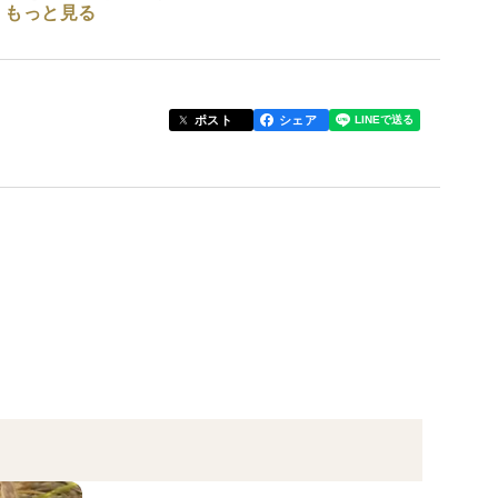
もっと見る
。
という想いのもと、一粒一粒を大切に育てています。
ポスト
シェア
のうちに発送。産地直送ならではのフレッシュな美味
ざいます。
なひとときを届けませんか？
に最適
くらんぼです。