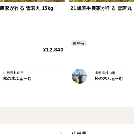
✔ お孫さんへの贈り物に（甘くて食べやす
農家が作る 雪若丸 15kg
21歳若手農家が作る 雪若丸 1
✔ 誕生日や記念日のギフトに（特別な日を
ギフト対応をご希望の際は、購入時に用途を
熨斗やメッセージカードなど、ご希望に合
約10kg
¥12,840
📦 ご注文前に必ずご確認ください
🚚 発送について
✅ クール便でのお届け
山形県村山市
山形県村山市
松の木ふぁーむ
松の木ふぁーむ
✅ 全国一律送料
✅ 6月下旬～7月上旬に発送予定（天候や
✅ 山形から2日以上かかる地域（離島など
🕒 注文に関する注意事項
✅ 日時指定不可（最高の状態でお届けする
✅ お受け取りができない場合、品質が下が
山形県