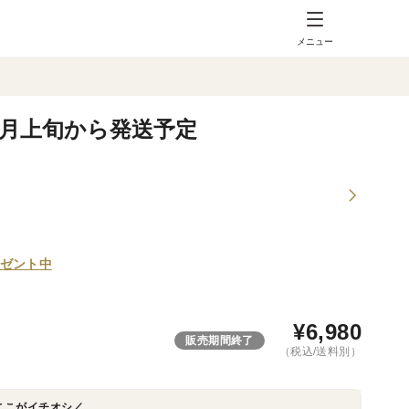
メニュー
 7月上旬から発送予定
ゼント中
¥
6,980
販売期間終了
（税込/送料別）
ここがイチオシ／