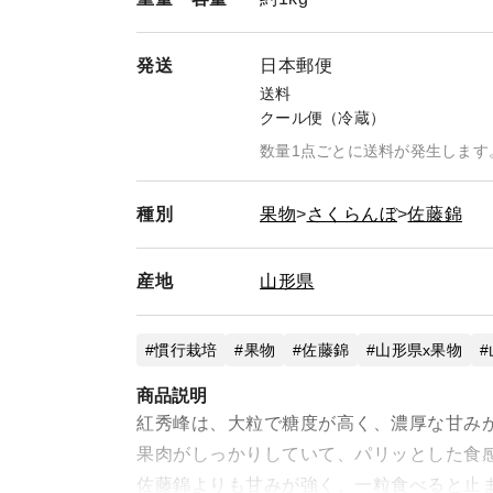
発送
日本郵便
送料
クール便（冷蔵）
数量1点ごとに送料が発生します
種別
果物
さくらんぼ
佐藤錦
産地
山形県
慣行栽培
果物
佐藤錦
山形県x果物
商品説明
紅秀峰は、大粒で糖度が高く、濃厚な甘み
果肉がしっかりしていて、パリッとした食
佐藤錦よりも甘みが強く、一粒食べると止