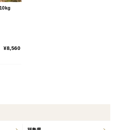
いのでお子様にも◎）
0kg
華やかに）
お知らせください。(商品画像参照)
わせて心を込めて丁寧に対応いたします。
¥8,560
収穫状況により前後する場合があります）
）はお断りする場合がございます
ため）
る可能性がございます
福島県