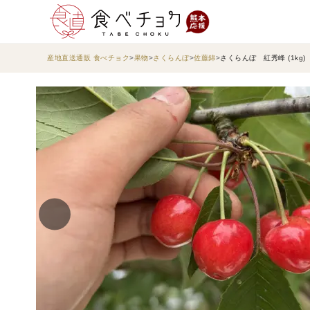
産地直送通販 食べチョク
果物
さくらんぼ
佐藤錦
さくらんぼ 紅秀峰 (1kg