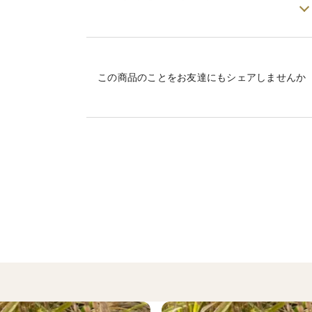
この紅秀峰を育てるのは、22歳の若手農家
「美味しいさくらんぼを未来に残したい」
この商品のことをお友達にもシェアしませんか
🌿 朝もぎ新鮮発送
一番美味しいタイミングで収穫し、その日
しさをお届けします。
📅 発送予定：6月下旬～7月上旬
※天候や収穫状況により前後する場合がご
「特別なさくらんぼ」で、大切な人に贅沢
🎁 父の日・お孫さん・誕生日など、贈り物
紅秀峰は、贈り物にもぴったりな特別なさ
✔ 父の日のプレゼントに（6月第3日曜日）