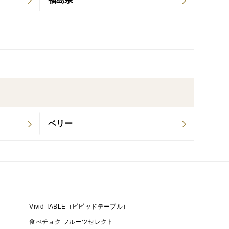
一歩に。
秀峰を、ぜひご賞味ください。
ベリー
Vivid TABLE（ビビッドテーブル）
食べチョク フルーツセレクト