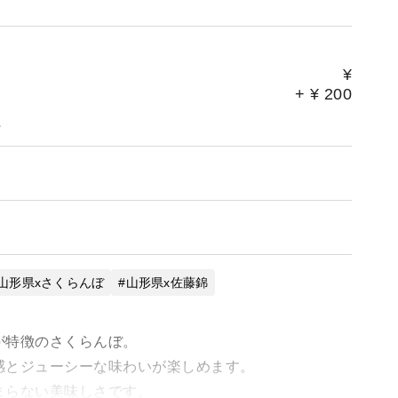
¥
+
¥
200
。
山形県xさくらんぼ
山形県x佐藤錦
が特徴のさくらんぼ。
感とジューシーな味わいが楽しめます。
まらない美味しさです。