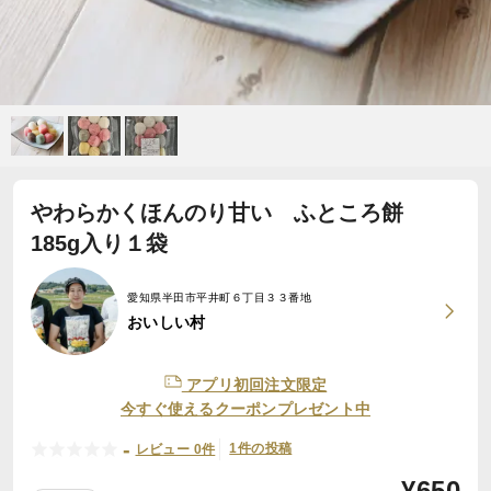
やわらかくほんのり甘い ふところ餅
185g入り１袋
愛知県半田市平井町６丁目３３番地
おいしい村
アプリ初回注文限定
今すぐ使えるクーポンプレゼント中
-
1件の投稿
レビュー 0件
¥
650