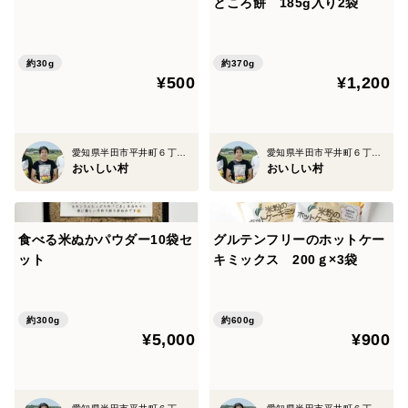
ところ餅 185g入り2袋
ご注文下さい♪
こちら私では無く保健所の許可を得た専門業者が製造し
約30g
約370g
¥500
¥1,200
ている商品になりますのでご安心してご購入下さい(
*'ｗ')b
愛知県半田市平井町６丁目３３番地
愛知県半田市平井町６丁目３３番地
私は販売許可のある「株式会社おいしい村」という店を
おいしい村
おいしい村
経営しております。
ご安心してお買い求め下さい(o’∀’o)
食べる米ぬかパウダー10袋セ
グルテンフリーのホットケー
ット
キミックス 200ｇ×3袋
発送は基本ゆうメールになります。
郵便局の指導により発送の厚さに制限がかかりまして、
緩衝材無しの簡易包装になります。また、追跡番号はな
約300g
約600g
いです。
¥5,000
¥900
メール便は翌日から5日ほどかかる場合があるようで
す。