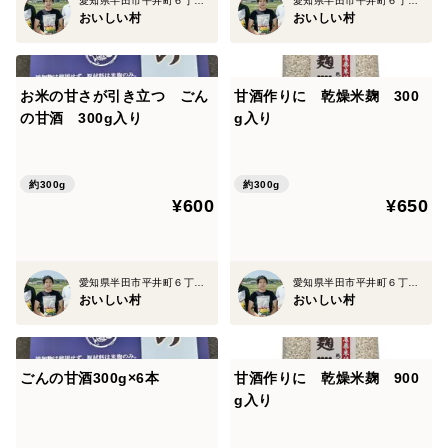
愛知県半田市平井町６丁目３３番地
愛知県半田市平井町６丁目３３番地
メール便なので、基本的には郵便受けに届きます。
おいしい村
おいしい村
緩衝材ありの包装を希望でしたらゆうパケット又はネコ
ポス(+200ほど)に変更可能です。
気になる方、はゆうパック(+1000円ほど)に変更してく
お米の甘さが引き立つ ごん
甘酒作りに 乾燥米麹 300
ださい。
の甘酒 300g入り
g入り
知多半島 #特産品 #おもち #おこめ#餅#国産#一升餅
約300g
約300g
*'ｗ')b
¥600
¥650
愛知県半田市平井町６丁目３３番地
愛知県半田市平井町６丁目３３番地
おいしい村
おいしい村
ごんの甘酒300g×6本
甘酒作りに 乾燥米麹 900
g入り