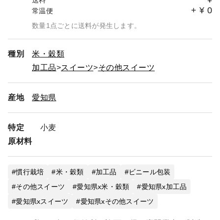
送料
+
¥
0
常温便
数量1点ごとに送料が発生します。
種別
米・穀類
加工品
スイーツ
その他スイーツ
産地
愛知県
特定
小麦
原材料
慣行栽培
米・穀類
加工品
ビニール包装
その他スイーツ
愛知県x米・穀類
愛知県x加工品
愛知県xスイーツ
愛知県xその他スイーツ