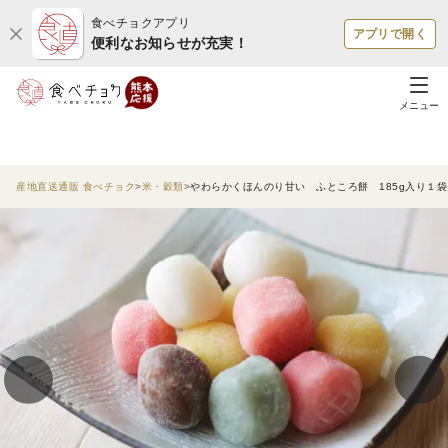
食べチョクアプリ
アプリで開く
便利なお知らせが充実！
メニュー
産地直送通販 食べチョク
米・穀類
やわらかくほんのり甘い ふところ餅 185g入り１袋