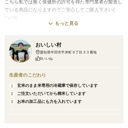
こちら私では無く保健所の許可を得た専門業者が製造し
ている商品になりますのでご安心してご購入下さい(
*'ｗ')b
もっと見る
販売許可のある「株式会社おいしい村」より直送してい
る為、どこよりも早く出来立てを発送致します。
おいしい村
愛知県半田市平井町６丁目３３番地
販売許可のある会社ですので、商品の保管や発送に関し
0いいね
てご安心してお買い求め頂けると思います。
生産者のこだわり
ご購入頂いた方から順番に発送させて頂きます。
玄米のまま米専用の冷蔵庫で保存しています
1
ご注文いただいてから精米しています
2
ふところ餅をご存知ですか？
お米の加工品にも力を入れています
3
愛知県の知多半島の特産品。
昔の人が農作業中ふところに入れて人肌で温め柔らかく
してオヤツに食べたと言われる事からその名前が付いた