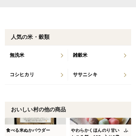
ふところ餅。
着色料、保存料不使用でカボチャ、黒糖、よもぎなどで
色を付けています。
ほのかに甘いお餅で優しい味がします。
人気の米・穀類
国産米粉使用です(●´ー｀●)
お子様に身体に優しいおやつはいかがですか？？
無洗米
雑穀米
柔らかいのでそのまま食べて頂けます。
コシヒカリ
ササニシキ
一升餅のお祝いにされる方も多くいらっしゃいます。
お祝いした後手軽に配れて手軽に食べられる、そして賞
味期限がふつうのお餅に比べて長い事が一升餅に選ばれ
る理由です。ご希望があれば紅白でご用意も可能です
おいしい村の他の商品
(ご用意に数日かかる場合がありますので、色指定の場
合にはお早めにご連絡下さい)
一升餅をご希望の場合は、お餅一升分(185ｇ入り9袋)を
食べる米ぬかパウダー
やわらかくほんのり甘い ふ