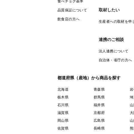
食べチョク基準
取材したい
品質保証について
飲食店の方へ
生産者への取材を申
連携のご相談
法人連携について
自治体・省庁の方へ
都道府県（産地）から商品を探す
北海道
青森県
岩
栃木県
群馬県
埼
石川県
福井県
山
滋賀県
京都府
大
岡山県
広島県
山
佐賀県
長崎県
熊