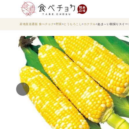
産地直送通販 食べチョク
野菜
とうもろこし
カクテル
あま～い朝採りスイー