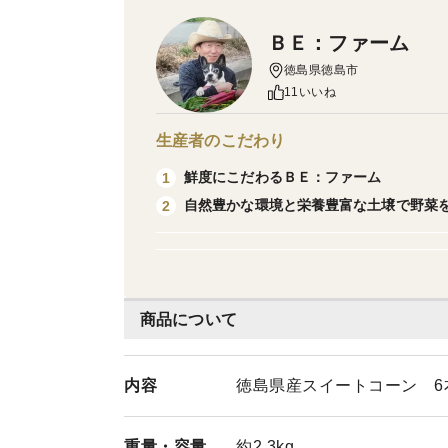
ＢＥ：ファーム
徳島県徳島市
11いいね
生産者のこだわり
鮮度にこだわるＢＥ：ファーム
1
自然豊かな環境と栄養豊富な土壌で野菜
2
商品について
内容
徳島県産スイートコーン 6本
重量・
容量
約2.3kg