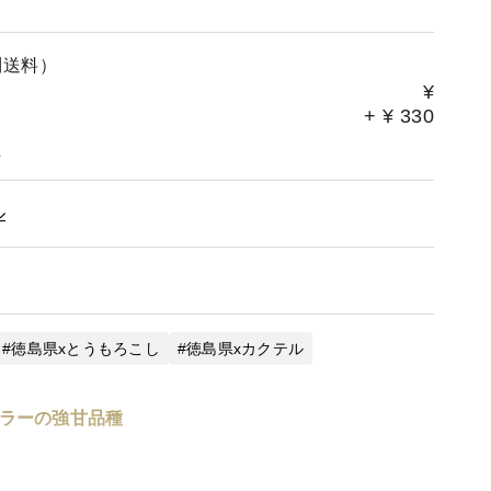
別送料）
¥
+
¥
330
。
ル
徳島県xとうもろこし
徳島県xカクテル
ラーの強甘品種