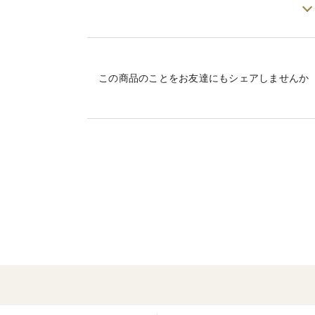
粒色は鮮やかで白と黄色のコントラストが美
この商品のことをお友達にもシェアしませんか