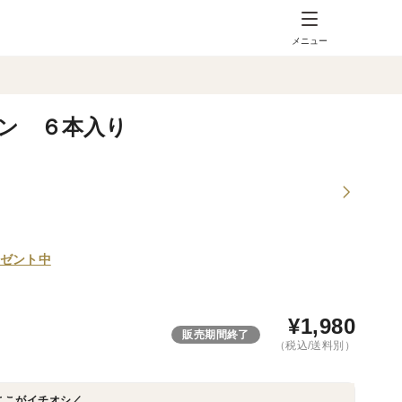
メニュー
ン ６本入り
ゼント中
¥
1,980
販売期間終了
（税込/送料別）
ここがイチオシ／