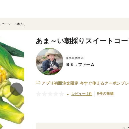
トコーン ６本入り
あま～い朝採りスイートコー
徳島県徳島市
ＢＥ：ファーム
アプリ初回注文限定
今すぐ使えるクーポンプレ
-
0件の投稿
レビュー 1件
＼