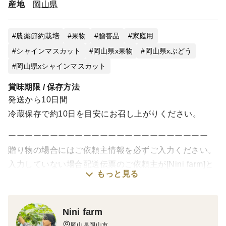
ご注文件数がかなり多く、日によって収穫量も違う為、い
産地
岡山県
つ頃の発送になるかなどのお問い合わせにはお答えするこ
とが出来ません。
少人数で経営している為、ご理解とご協力をお願いしま
農薬節約栽培
果物
贈答品
家庭用
す。
シャインマスカット
岡山県x果物
岡山県xぶどう
岡山県xシャインマスカット
賞味期限 / 保存方法
発送から10日間
冷蔵保存で約10日を目安にお召し上がりください。
ーーーーーーーーーーーーーーーーーーーーーーーー
贈り物の場合にはご依頼主情報を必ずご入力ください。
入力していない場合配送伝票のご依頼主が[Nini farm]と
もっと見る
表記されてしまい、送り主が分からなくなってしまいま
すのでご注意ください。
ーーーーーーーーーーーーーーーーーーーーーーーー
Nini farm
岡山県岡山市