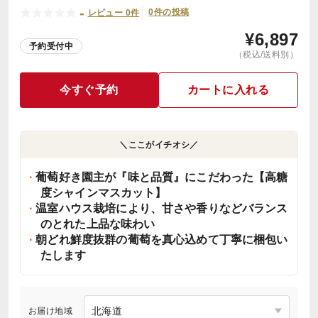
-
0件の投稿
レビュー 0件
¥
6,897
予約受付中
（税込/送料別）
今すぐ予約
カートに入れる
＼ここがイチオシ／
葡萄好き園主が『味と品質』にこだわった【高糖
度シャインマスカット】
温室ハウス栽培により、甘さや香りなどバランス
のとれた上品な味わい
朝どれ鮮度抜群の葡萄を真心込めて丁寧に梱包い
たします
お届け地域