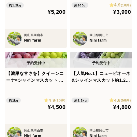
4.9
可
適した環境に恵まれています。
(10件)
約1.2kg
約800g
¥5,200
¥3,900
＜栽培のこだわり＞
岡山県岡山市
岡山県岡山市
美味しい葡萄をお届けするために、収穫前の糖度チェッ
Nini farm
Nini farm
クを徹底し、基準を満たしたものだけを厳選して収穫し
ています。
また、化成肥料や除草剤の使用をできる限り抑え、有機
【濃厚な甘さを】クイーンニ
【人気No.1】ニューピオーネ
質肥料や草を活かした栽培を行うことで、葡萄本来の味
ーナ×シャインマスカット 約
&シャインマスカット約1.2k
わいを引き出すことを目指しています。
1.0kg 食べ比べセット 【輝-
g 濃厚×爽やか 人気2種セッ
農薬の使用も慣行栽培に比べて50％以上削減。
HIKARI-】 岡山県産 熨斗対
ト 熨斗対応可 【夏ギフト】
さらに、水分量・葉面積・枝数・房数・粒数などを細か
4.9
4.6
応可
(10件)
(58件)
約1kg
約1.2kg
¥4,500
¥4,800
く管理し、日々、葡萄と“会話”するように、一房一房・
一枝一枝を丁寧に育てています。
岡山県岡山市
岡山県岡山市
＜梱包について＞
Nini farm
Nini farm