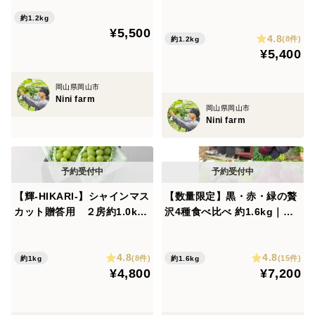
1.2kg) 【夏ギフト】贈答
｜華やかな香りと上品な甘み
1人で食べるのに程よい量、葡萄好きには少しもの足り
用 熨斗対応可
約1.2kg
の厳選ギフト 熨斗対応可【夏
ないかも、、
¥5,500
4.8
ギフト】
(8件)
約1.2kg
粒の大きさはやや小さくなりやすい。
¥5,400
・500g×2（1.0kg）オススメ
岡山県岡山市
標準的なサイズ、粒の大きさは安定。
Nini farm
岡山県岡山市
・600g×2（1.2kg）
Nini farm
ボリューム満点、粒は大きくなりやすい。
・700g以上の房
見栄えのインパクト大、食べるのがもったいない。
葡萄の大きさが大きくなるほど、粒は大きくなりやすい
【輝-HIKARI-】シャインマス
【数量限定】黒・赤・緑の贅
のですが、優品ランクの商品では大きい房でも粒が小さ
カット贈答用 ２房約1.0kg
沢4種食べ比べ 約1.6kg｜人
｜華やかな香りと上品な甘み
気＆希少ぶどうセット 贈答
くなることもございます。
の厳選ギフト 岡山県産 熨斗
ランク 熨斗対応可
4.8
4.8
対応可
(8件)
(15件)
約1kg
約1.6kg
<注意事項>
¥4,800
¥7,200
・贈り物の場合にはご依頼主情報を必ずご入力くださ