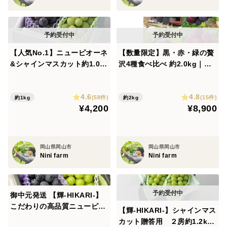
「唯一無二」を目指すNini farmでは、化粧箱のデザイン
や梱包にもこだわり、贈り物としても大変ご好評をいた
だいております。
【人気No.1】ニューピオーネ
【数量限定】黒・赤・緑の贅
&シャインマスカット約1.0k
沢4種食べ比べ 約2.0kg｜人
発送時には、化粧箱の中に緩衝材を詰め、輸送中に葡萄
g 濃厚×爽やか 人気2種セッ
気＆希少ぶどうセット 贈答
が揺れないよう丁寧に梱包いたします。
ト 熨斗対応可 【夏ギフト】
ランク 熨斗対応可
なお、商品写真ではそのまま箱に入っておりますが、実
4.6
4.8
(58件)
(15件)
約1kg
約2kg
¥4,200
¥8,900
際には一房ずつ紙セロにお包みしてお届けいたします。
※贈答用、ご家庭用共にギフト用でも扱えるような梱包
をしておりますので、特別なラッピングや二重包装には
岡山県岡山市
岡山県岡山市
対応しておりません。あらかじめご了承ください。
Nini farm
Nini farm
＜サイズ＞
サイズの目安として、ご参考ください。（園主個人の意
御中元発送 【輝-HIKARI-】
こだわりの高品質ニューピオ
見です）
【輝-HIKARI-】シャインマス
ーネ&シャインマスカット(約
・400g×2（800g）
カット贈答用 ２房約1.2kg