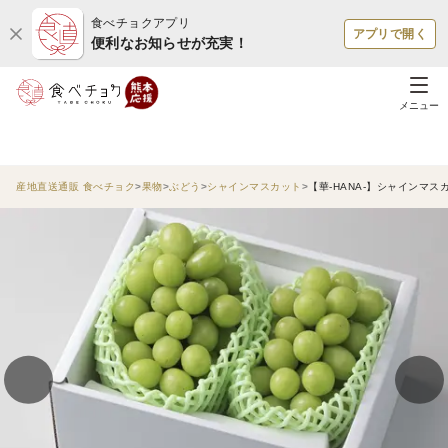
食べチョクアプリ
アプリで開く
便利なお知らせが充実！
メニュー
産地直送通販 食べチョク
果物
ぶどう
シャインマスカット
【華-HANA-】シャインマ