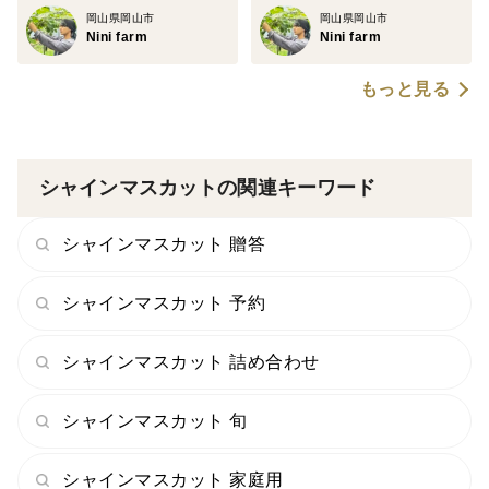
い。入力していないとご依頼主が[Nini farm]となってし
岡山県岡山市
岡山県岡山市
Nini farm
Nini farm
まい、送り主が分からなくなってしまいます。
もっと見る
・熨斗に関しましては備考にて表書きのみご要望くださ
い。
尚、名入れに関しましては出産祝い以外は承っておりま
シャインマスカットの関連キーワード
せんので、ご要望いただいても表書きのみの対応とさせ
ていただきます。
シャインマスカット 贈答
・ご家庭用商品の場合、トラックの揺れで数粒落ちてし
シャインマスカット 予約
まう事がございますがご了承ください。
シャインマスカット 詰め合わせ
・こちらの商品はクール便で発送いたします。
商品が届きましたらすぐに冷蔵庫への保管をお願いしま
シャインマスカット 旬
す。
直接ギフトとしてお渡しするなど、商品到着後常温で保
シャインマスカット 家庭用