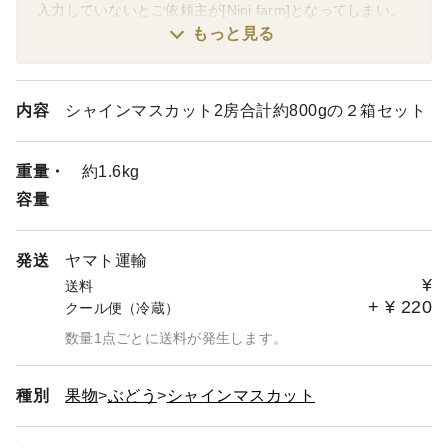
入力していないとご依頼主が[Nini farm]となってしまい、
送り主が分からなくなってしまいます。
もっと見る
・熨斗に関しましては表書きのみ対応可能です。
尚、名入れに関しましては出産祝い以外は承っておりませ
内容
シャインマスカット2房合計約800gの２箱セット
んので、ご要望いただいても表書きのみの対応とさせてい
ただきます。
重量・
約1.6kg
・ご家庭用商品の場合、トラックの揺れで数粒落ちてしま
容量
う事がございますがご了承ください。
・クール便の商品の場合、商品が届きましたらすぐに冷蔵
発送
ヤマト運輸
庫への保管をお願いします。
¥
送料
直接ギフトとしてお渡しするなど、商品到着後常温で保存
+
¥
220
クール便（冷蔵）
する場合には、必ず常温便の商品をご注文ください。
数量1点ごとに送料が発生します。
急な温度差により葡萄が傷みやすくなります。
以上のような原因で葡萄が傷んでしまった場合の返品交換
は承りませんのでご了承ください。
種別
果物
ぶどう
シャインマスカット
・お日にちの指定については承っておりません。