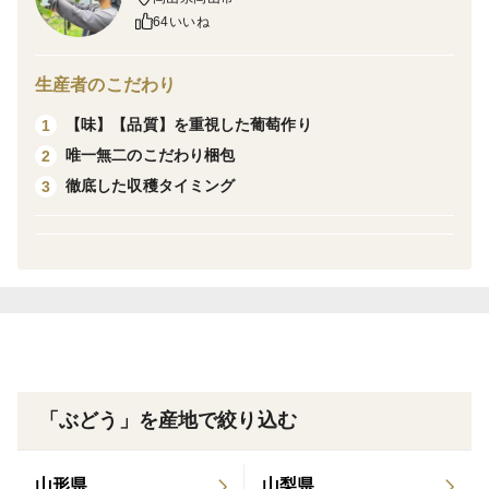
＜内容＞
64いいね
Nini farmで栽培した葡萄の中で華-HANA-ランク（優
品）のシャインマスカットを詰めております。見た目と
生産者のこだわり
品質のバランスが良く、日常にも贈り物にも使いやすい
【味】【品質】を重視した葡萄作り
1
一房。
唯一無二のこだわり梱包
2
徹底した収穫タイミング
3
＜等級の説明＞
当園では独自の等級をつけております。
極-KIWAMI- 最高品質。粒の大きさや房の形、見た
目ともに極まった一房。贈答用に最適な特別な一房で
す。
（特秀ランク）
輝-HIKARI- 見た目・形ともに美しく、存在感のある
一房。贈り物にもおすすめの高品質な仕上がりです。
「ぶどう」を産地で絞り込む
（秀品ランク）
華-HANA- 見た目と品質のバランスが良く、日常
山形県
山梨県