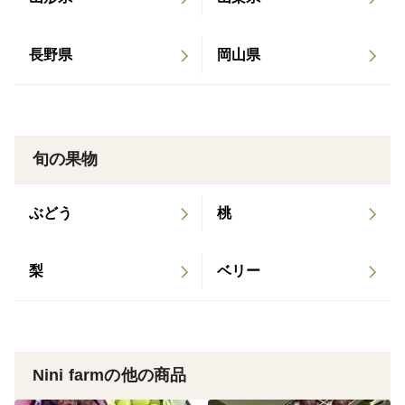
にも贈り物にも使いやすい一房。
（優品ランク）
長野県
岡山県
和-NAGOMI- 見た目に多少のばらつきはあります
が、味はそのまま。ご家庭用として気軽にお楽しみいた
だけます。
（良品ランク）
旬の果物
＜品種＞
ぶどう
桃
・シャインマスカット
種がなく皮ごと食べられる、人気の高い高級ぶどう。
パリッとした食感と、爽やかで上品な甘み、豊かな香り
梨
ベリー
が特徴です。
Nini farmでは一房ずつ糖度を測定し、基準を超えたもの
だけを収穫。
収穫のタイミングにもこだわり、最も美味しい状態でお
Nini farmの他の商品
届けしています。