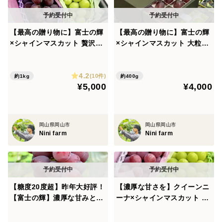
甘み・香り・食感のバランスが良く、何度でも食べたく
なる味わいです。
【最高の贈り物に】富士の輝
【最高の贈り物に】富士の輝
×シャインマスカット 贅沢食
×シャインマスカット 大粒厳
＜Nini farm＞
べ比べ 約1.0kg｜一房ずつ糖
選贅沢食べ比べ 24粒｜贅沢
度測定した濃厚な甘みと爽や
宝石箱のセット【夏ギフト】
4.2
かな甘みの贅沢セット【輝-H
(10件)
約1kg
約400g
岡山県南部、100年以上の歴史を持つ葡萄産地にて、
¥5,000
¥4,000
IKARI-】
1938年に曾祖父が葡萄栽培を始め、現在は4代目が受け
継いでいます。
葡萄を愛する4代目が「本当に美味しい葡萄」を追求
岡山県岡山市
岡山県岡山市
し、【有機肥料】【農薬の節減】【葡萄と向き合う栽
Nini farm
Nini farm
培】を大切にしています。
先代から受け継いだ技術に加え、新たな知識や技術も取
り入れながら、一房一房に手間暇をかけ、品質の高い葡
【糖度20度超】昨年大好評！
【濃厚な甘さを】クイーンニ
萄作りを行っています。
【富士の輝】濃厚な甘みとコ
ーナ×シャインマスカット 約
また岡山県は“晴れの国”と呼ばれるほど雨が少なく、豊
クを持つ期待の品種 2房合
800g 食べ比べセット 【輝-H
富な日照時間と瀬戸内の温暖な気候により、果物栽培に
計 約1.2kg 熨斗対応可
IKARI-】 岡山県産 熨斗対応