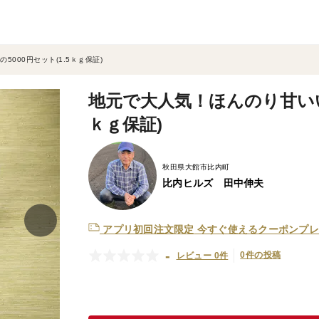
000円セット(1.5ｋｇ保証)
地元で大人気！ほんのり甘いいぶ
ｋｇ保証)
秋田県大館市比内町
比内ヒルズ 田中伸夫
アプリ初回注文限定
今すぐ使えるクーポンプレ
-
0件の投稿
レビュー 0件