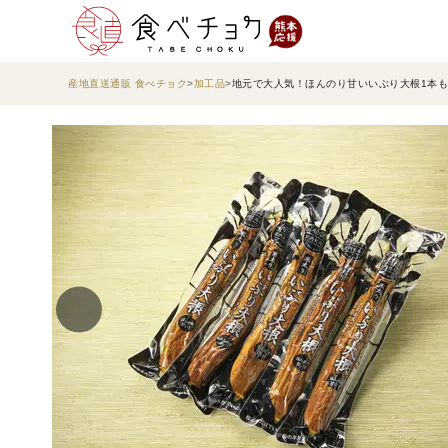
産地直送通販 食べチョク
加工品
地元で大人気！ほんのり甘いいぶり大根1本もの5