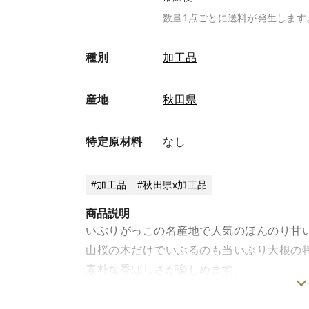
数量1点ごとに送料が発生します
種別
加工品
産地
秋田県
特定
原材料
なし
加工品
秋田県x加工品
商品説明
いぶりがっこの名産地で人気のほんのり甘
山桜の木だけでいぶるのも当いぶり大根の
素朴な香ばしさが楽しめます。
農業者と障がい者が協力して農福連携でつ
そのまま漬物として食べるだけでなく、ポ