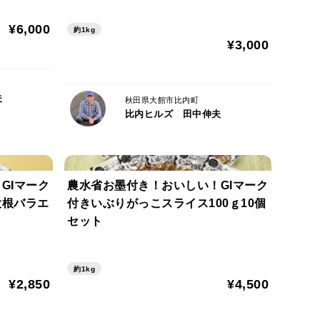
¥6,000
約1kg
¥3,000
夫
秋田県大館市比内町
比内ヒルズ 田中伸夫
GIマーク
農水省お墨付き！おいしい！GIマーク
大根バラエ
付きいぶりがっこスライス100ｇ10個
セット
約1kg
¥2,850
¥4,500