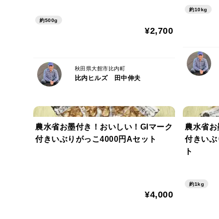
約10kg
約500g
¥2,700
秋田県大館市比内町
比内ヒルズ 田中伸夫
農水省お墨付き！おいしい！GIマーク
農水省お
付きいぶりがっこ4000円Aセット
付きいぶ
ト
約1kg
¥4,000