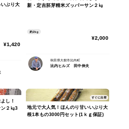
いいぶり大
新・定吉胚芽精米ズッパーサン２㎏
約2kg
¥2,000
¥1,420
秋田県大館市比内町
比内ヒルズ 田中伸夫
夫
すぐに出荷
味よし！
地元で大人気！ほんのり甘いいぶり大
ン２㎏3
根1本もの3000円セット(1ｋｇ保証)