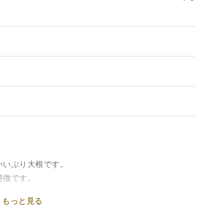
。
いいぶり大根です。
特徴です。
もっと見る
くった逸品です。
テトサラダにまぜたり、