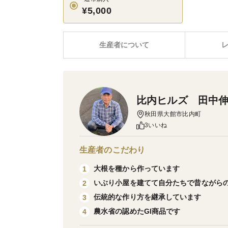
¥5,000
生産者について
比内ヒルズ 田中
秋田県大館市比内町
3いいね
生産者のこだわり
大根を種から作っています
1
いぶり小屋を建てて自分たちで昔ながら
2
伝統的な作り方を継承しています
3
農水省の認めたGI商品です
4