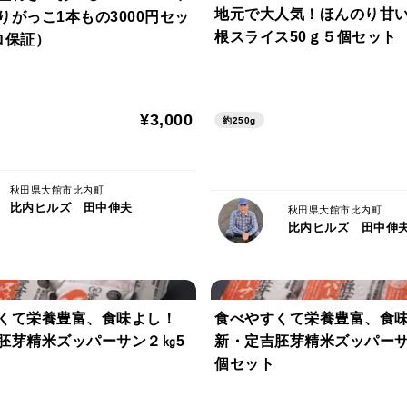
地元で大人気！ほんのり甘
りがっこ1本もの3000円セッ
根スライス50ｇ５個セット
ロ保証）
¥3,000
約250g
秋田県大館市比内町
比内ヒルズ 田中伸夫
秋田県大館市比内町
比内ヒルズ 田中伸
くて栄養豊富、食味よし！
食べやすくて栄養豊富、食
胚芽精米ズッパーサン２㎏5
新・定吉胚芽精米ズッパーサ
個セット