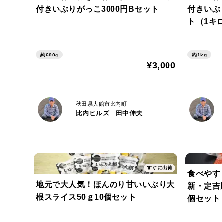
付きいぶりがっこ3000円Bセット
付きいぶ
ト（1キ
約600g
約1kg
¥3,000
秋田県大館市比内町
比内ヒルズ 田中伸夫
すぐに出荷
食べやす
地元で大人気！ほんのり甘いいぶり大
新・定吉
根スライス50ｇ10個セット
個セット