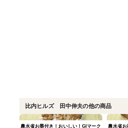
比内ヒルズ 田中伸夫の他の商品
農水省お墨付き！おいしい！GIマーク
農水省お