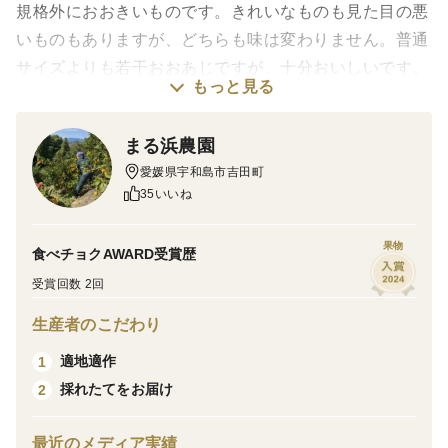
規格外におおきいものです。きれいなものも見た目の悪
いものもありますが、どちらも味は変わりません。普通
サイズよりも若干おおあじですが、十分おいしいです。
もっと見る
見た目の大きさの割に中身は小さいですが、普通サイズ
のものよりは大きくて食べ応えあります。
まる浜農園
味などについて
愛媛県宇和島市吉田町
和製グレープフルーツと呼ばれていますが、果肉に苦み
35いいね
はありません。なかの袋（じょうのう）の部分に苦みが
あります。果肉はジューシーでしっかりした甘みと爽や
果物
食べチョクAWARD受賞歴
かな酸味があり暑い季節にピッタリです。
この時期の宇和ゴールドはジューシーさを保ちつつも果
受賞回数 2回
肉がしっかりしてきていますので、とても食べやすく
生産者のこだわり
なっています。
適地適作
1
すこし酸味が気になるかたは、時間をおいてからお召し
採れたてをお届け
2
上がりください。
規格について
最近のメディア実績
規格外におおきいものです。見た目の悪いものやキレイ