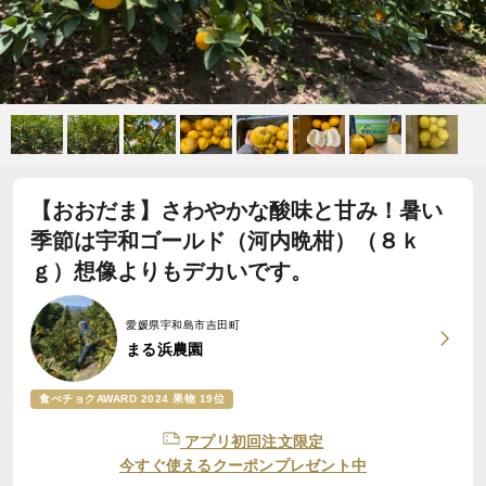
【おおだま】さわやかな酸味と甘み！暑い
季節は宇和ゴールド（河内晩柑）（８ｋ
ｇ）想像よりもデカいです。
愛媛県宇和島市吉田町
まる浜農園
食べチョクAWARD 2024 果物 19位
アプリ初回注文限定
今すぐ使えるクーポンプレゼント中