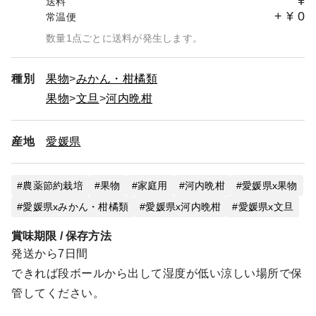
¥
送料
+
¥
0
常温便
数量1点ごとに送料が発生します。
種別
果物
みかん・柑橘類
果物
文旦
河内晩柑
産地
愛媛県
農薬節約栽培
果物
家庭用
河内晩柑
愛媛県x果物
愛媛県xみかん・柑橘類
愛媛県x河内晩柑
愛媛県x文旦
賞味期限 / 保存方法
発送から7日間
できれば段ボールから出して湿度が低い涼しい場所で保
管してください。