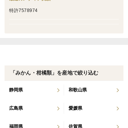
なもの様々です。
特許7578974
概ね１４～１６個ほど入っています。
名称について
河内晩柑や美生柑、愛南ゴールドなど生産地によってさ
まざまな名称で出荷されています。愛媛県宇和島市吉田
町では宇和ゴールドの名で出荷されています。
栽培・生産のこだわり
風通しよくすべての果実に太陽の光がたっぷりあたるよ
う木造りからこだわってつくっています。
「みかん・柑橘類」を産地で絞り込む
防除について
本年度の農薬削減率は50%（対慣行栽培比）です。ワッ
静岡県
和歌山県
クスなどのポストハーベストはしていません。
産地の特徴
日当たりと水はけのよい土地で栽培しています。
広島県
愛媛県
福岡県
佐賀県