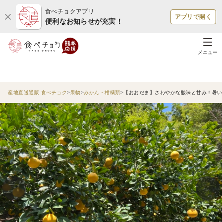
食べチョクアプリ
アプリで開く
便利なお知らせが充実！
メニュー
産地直送通販 食べチョク
果物
みかん・柑橘類
【おおだま】さわやかな酸味と甘み！暑