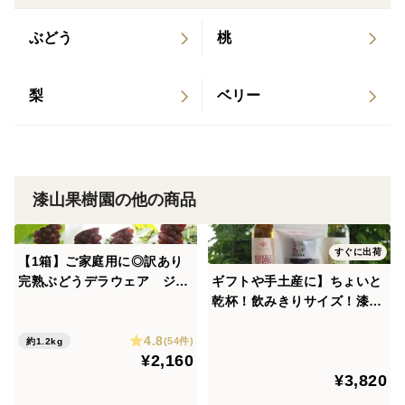
箱でのお届けです。
ぶどう
桃
置賜盆地の寒暖差の影響で甘さと酸味のバランスがいい
濃厚な甘さのぶどうです。
クール便でのお届けとなります。
梨
ベリー
※梱包には細心の注意を払って発送していますが、ぶど
うは傷みやすいため運送便で潰れてしまう場合がありま
す。
漆山果樹園の他の商品
発送時はもちろん潰れておりませんので何かありました
ら、ご連絡をお願いいたします。
すぐに出荷
【1箱】ご家庭用に◎訳あり
万が一傷んで届いてしまった場合は運送会社に確認し対
完熟ぶどうデラウェア ジャ
ギフトや手土産に】ちょいと
応いたします。
ム・スムージーなどにも❗【朝
乾杯！飲みきりサイズ！漆山
（食べチョクさん経由でのご連絡でもかまいません）
どれ】
果樹園ミニワインセット★自
4.8
家栽培デラウェアワインとシ
(54件)
約1.2kg
¥2,160
ャインマスカット×ロザリオ
ぶどうの生育状況により発送までお時間がかかる場合が
¥3,820
ビアンコワインのセット★
ございます。
「熨斗対応可」