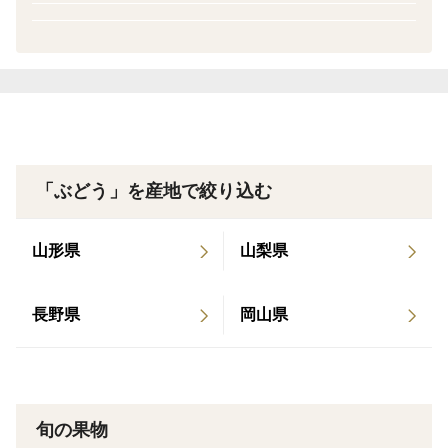
いたしかねます。
個別での日付指定に関するご相談につきましても対応で
きかねますこと、何卒ご理解いただけますようお願い申
し上げます。
■『漆山果樹園』は
山形県南陽市で90年以上続くぶどう農家です
「ぶどう」を産地で絞り込む
南向きで日当たりの良い斜面で1房ずつ丁寧に向き合い
ながら、デラウェアや大粒ぶどうなど30種類以上を育て
山形県
山梨県
ています。
置賜盆地特有の寒暖差で甘さと酸味のバランスが抜群！
長野県
岡山県
ぶどうの濃い味わいが特徴です。
■商品概要
野菜ソムリエ金賞受賞のデラウェアです。
旬の果物
種なしぶどうデラウェア 1箱に9房前後入ったものが2