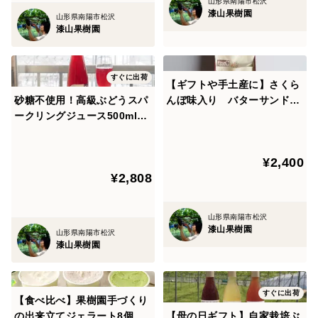
山形県南陽市松沢
味しく育つことがわかっているので、雪解けから雪が降
漆山果樹園
山形県南陽市松沢
漆山果樹園
るまで、日の出から日没まで、一房一房ていねいに丹精
込めて育てています。
すぐに出荷
【ギフトや手土産に】さくら
～鮮度を守るスピード出荷～
砂糖不使用！高級ぶどうスパ
んぼ味入り バターサンド6
新鮮なぶどうは軸が緑色！収穫してすぐのぶどうを丁寧
ークリングジュース500ml
種6個詰合せ
2本セット
に箱詰めし、24時間以内に直接出荷しています。
¥2,400
¥2,808
山形県南陽市松沢
漆山果樹園
山形県南陽市松沢
漆山果樹園
すぐに出荷
【食べ比べ】果樹園手づくり
の出来立てジェラート8個セ
【母の日ギフト】自家栽培ぶ