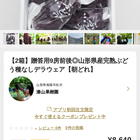
【2箱】贈答用9房前後◎山形県産完熟ぶど
う種なしデラウェア【朝どれ】
山形県南陽市松沢
漆山果樹園
アプリ初回注文限定
今すぐ使えるクーポンプレゼント中
-
0件の投稿
レビュー 0件
¥
8,640