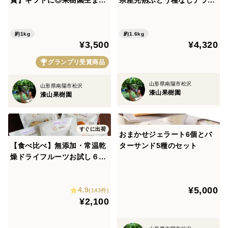
賞】ギフトに◎果樹園生まれ
県産完熟ぶどう種なしデラウ
～ぶどうを丁寧に育て、新鮮に届ける～
の3種のぶどうジェラート
ェア【朝どれ】
太陽の光をいっぱいに浴びた朝採りのデラウェアは、糖
約1kg
約1.6kg
度が高く適度な酸味もあり、夏バテ防止にもぴったりの
¥3,500
¥4,320
人気品種。当園では種なしで美味しいデラウェアをお届
グランプリ受賞商品
けするため、ハウス内の安定した環境で一房一房丁寧に
育てているほか、加温ハウス栽培も行い早期からお楽し
山形県南陽市松沢
山形県南陽市松沢
漆山果樹園
漆山果樹園
みいただけます。
～斜面に広がるぶどう畑で～
すぐに出荷
おまかせジェラート6個とバ
先々代が山を切り開き、現在では2丁歩（約2ha・約
【食べ比べ】無添加・常温乾
ターサンド5種のセット
2,000㎡）のぶどう畑で栽培しています。「日当り・水
燥ドライフルーツお試し６個
はけ・風の通り・寒暖差」この条件が整った環境の中
セット
で、甘くてみずみずしいぶどうが育ちます。
¥5,000
4.9
(143件)
¥2,100
～ぶどうの育ちをフルサポート～
代々続く技術と経験から、ぶどうと向き合った分だけ美