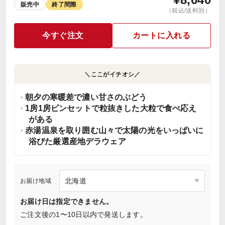
販売中
終了間際
（税込/送料別）
今すぐ注文
カートに入れる
＼ここがイチオシ／
朝夕の寒暖差で濃い甘さのぶどう
1房1房ピンセットで粒抜きした大粒で食べ応え
がある
赤湯温泉を取り囲む山々で太陽の光をいっぱいに
浴びた厳選産地デラウェア
お届け地域
お届け日は指定できません。
ご注文後の1〜10日以内で発送します。