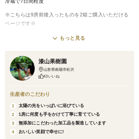
冷蔵で7日間程度
※こちらは9房前後入ったものを2箱ご購入いただける
ページです※
もっと見る
お待たせいたしました☺
今期分の【贈答用9房前後◎山形県産完熟ぶどう種なし
デラウェア】の予約開始いたします！
漆山果樹園
発送開始は7月中旬頃～（生育状況により変動いたしま
山形県南陽市松沢
すのでご了承くださいませ）の予定です。
43いいね
生産者のこだわり
■注文に際しての注意点（配送方法や納期指定など）
太陽の光をいっぱいに浴びている
1
毎年大変多くのご注文をいただいており、心より感謝申
1房に何度も手をかけて丁寧に育てている
2
し上げます。
無添加にこだわった加工品を製造しています
3
ご注文いただいたお客様から順次発送をさせていただく
おいしい笑顔で幸せに!
4
関係で、誠に恐れ入りますがお届け日のご指定はお受け