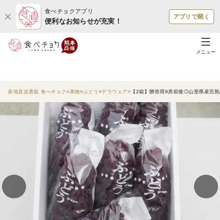
食べチョクアプリ
アプリで開く
便利なお知らせが充実！
メニュー
産地直送通販 食べチョク
果物
ぶどう
デラウェア
【2箱】贈答用9房前後◎山形県産完