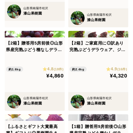
8月中旬頃までには発送完了予定です。
山形県南陽市松沢
漆山果樹園
（天候状況により生育に遅れがでる場合がありますので
山形県南陽市松沢
漆山果樹園
ご了承くださいませ。）
ーーーーーーーーーーーーーーーーーーーーーーーーー
【2箱】贈答用5房前後◎山形
【2箱】ご家庭用に◎訳あり
ーーーーーーーーーーーーー
県産完熟ぶどう種なしデラウ
完熟ぶどうデラウェア、ジャ
第26回果樹技術経営コンテストにおいて、農林水産局長
ェア【朝どれ】
ム・スムージーなどにも❗【朝
どれ】
賞を受賞いたしました!
4.8
4.9
(18件)
(16件)
約1.6kg
約2.4kg
日頃より皆さまに温かくご支援いただいているおかげで
¥4,860
¥4,320
す。
これからも、より良いぶどうや加工品をお届けできるよ
う、努力を重ねてまいります。
山形県南陽市松沢
山形県南陽市松沢
漆山果樹園
漆山果樹園
ーーーーーーーーーーーーーーーーーーーーーーーーー
ーーーーーーーーーーーーー
【ふるさとギフト大賞最高
【1箱】贈答用9房前後◎山形
■栽培/生産方法、こだわり