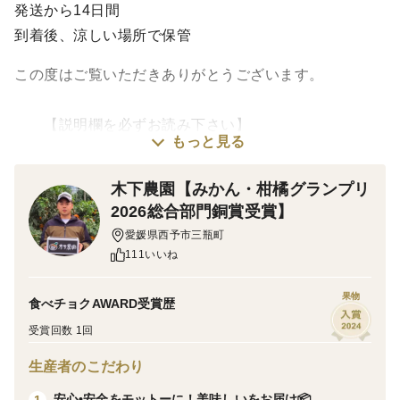
発送から14日間
到着後、涼しい場所で保管
この度はご覧いただきありがとうございます。
【説明欄を必ずお読み下さい】
もっと見る
(商品) 清見小玉
木下農園【みかん・柑橘グランプリ
2026総合部門銅賞受賞】
(重さ) 5キロ
愛媛県西予市三瓶町
111いいね
(サイズ) S以下
果物
食べチョクAWARD受賞歴
受賞回数 1回
生産者のこだわり
（清見）
果汁たっぷりで果肉は柔らかくとろける甘さが特徴の柑
安心•安全をモットーに！美味しいをお届け📦
1