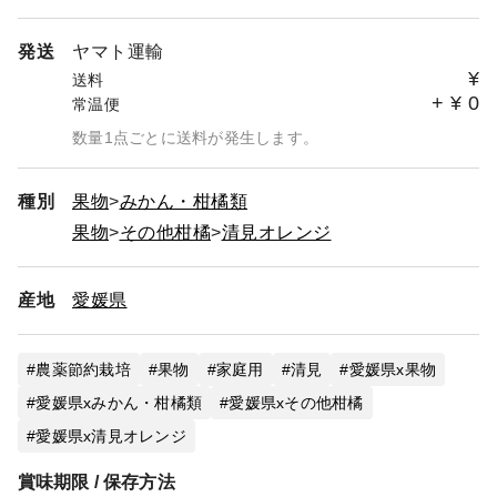
発送
ヤマト運輸
¥
送料
+
¥
0
常温便
数量1点ごとに送料が発生します。
種別
果物
みかん・柑橘類
果物
その他柑橘
清見オレンジ
産地
愛媛県
農薬節約栽培
果物
家庭用
清見
愛媛県x果物
愛媛県xみかん・柑橘類
愛媛県xその他柑橘
愛媛県x清見オレンジ
賞味期限 / 保存方法