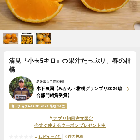
清見『小玉5キロ』🍊果汁たっぷり、春の柑
橘
愛媛県西予市三瓶町
木下農園【みかん・柑橘グランプリ2026総
合部門銅賞受賞】
食べチョクAWARD 2024 果物 24位
アプリ初回注文限定
今すぐ使えるクーポンプレゼント中
-
0件の投稿
レビュー 0件