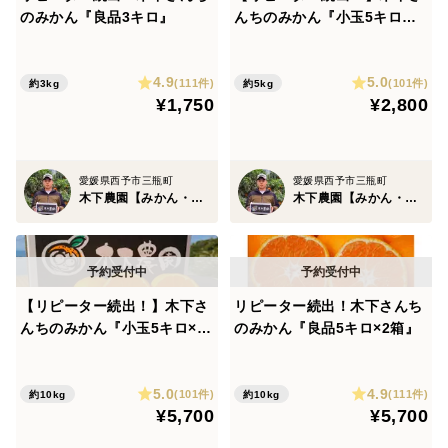
のみかん『良品3キロ』
んちのみかん『小玉5キロ』
※サイズS以下
4.9
5.0
(111件)
(101件)
約3kg
約5kg
¥1,750
¥2,800
愛媛県西予市三瓶町
愛媛県西予市三瓶町
木下農園【みかん・柑橘グランプリ2026総合部門銅賞受賞】
木下農園【みかん・柑橘グランプリ2026総合部門銅賞受賞】
【リピーター続出！】木下さ
リピーター続出！木下さんち
んちのみかん『小玉5キロ×2
のみかん『良品5キロ×2箱』
箱』※サイズS以下
5.0
4.9
(101件)
(111件)
約10kg
約10kg
¥5,700
¥5,700