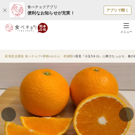
食べチョクアプリ
アプリで開く
便利なお知らせが充実！
メニュー
産地直送通販 食べチョク
果物
みかん・柑橘類
清見『小玉5キロ』🍊果汁たっぷり、春の