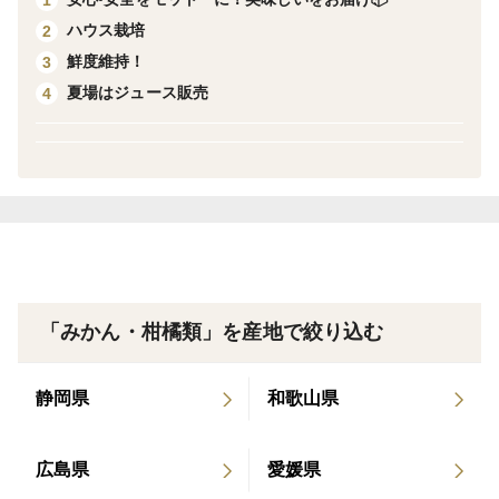
橘になります。
ハウス栽培
2
皮が少し硬めなのでみかんと違い、まどんなのように包
鮮度維持！
3
丁で切って、カットフルーツにするととても食べやすく
夏場はジュース販売
4
おすすめです。
（家庭用）
こちらの商品は、家庭用になりますので外観にはキズは
ありますが、味や食感には問題ありません。
(栽培方法)
「みかん・柑橘類」を産地で絞り込む
ワックス、防腐剤は一切使用していません。
※農薬の節減率は、50%となります。
静岡県
和歌山県
腐りは無いように手作業で確認して発送しますが、生も
のなので落としたり、ぶつけたりすると小さな傷から腐
広島県
愛媛県
る可能性がありますのでご理解頂けたらと思います。