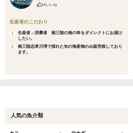
美容に効果的なヨウ素、免疫力を高めるフコイダン、デ
14いいね
トックス効果のアルギン酸、ビタミンやミネラルを多く
含んでいる
生産者のこだわり
海藻類です。
生産者→消費者 南三陸の海の幸をダイレクトにお届け
1
したい。
この時期しかで出回らない三陸産生めかぶ(茎無し)をご
南三陸志津川湾で採れた旬の海産物のみ販売致しており
2
賞味ください。
ます。
宮城県南三陸
2018年10月、「志津川湾」がラムサール条約湿地に登
録され、その価値が世界的に認められました!
太平洋に面する三陸海岸の南部に位置する海洋沿岸域の
人気の魚介類
湿地です。北方からの冷たく栄養分を多く含んだ海水を
運ぶ代表的な寒流の一つである「親潮」と南方からの暖