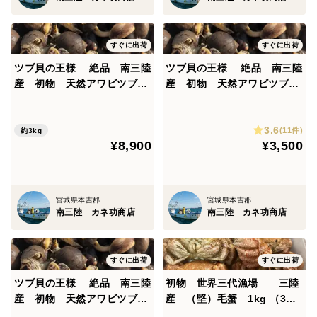
すぐに出荷
すぐに出荷
ツブ貝の王様 絶品 南三陸
ツブ貝の王様 絶品 南三陸
産 初物 天然アワビツブ
産 初物 天然アワビツブ
貝 ボイル後急速冷凍3kg(1k
貝 ボイル後急速冷凍1kg(30
gあたり40ー50個前後)
~40個前後)
3.6
(11件)
約3kg
¥8,900
¥3,500
宮城県本吉郡
宮城県本吉郡
南三陸 カネ功商店
南三陸 カネ功商店
すぐに出荷
すぐに出荷
ツブ貝の王様 絶品 南三陸
初物 世界三代漁場 三陸
産 初物 天然アワビツブ
産 （堅）毛蟹 1kg （3〜4
貝 ボイル後急速冷500g (15
杯入り ）