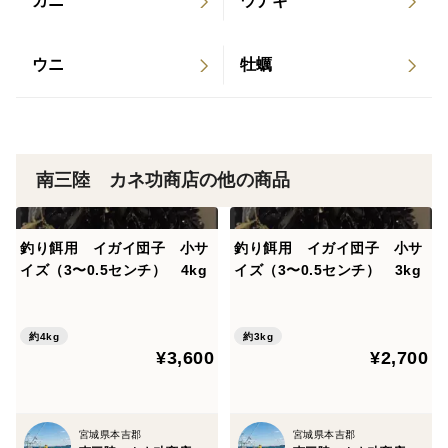
カニ
ウナギ
かい海水を運ぶ代表的な暖流の一つである「黒潮」、さ
らに日本海を北上する暖流の対馬暖流が津軽海峡を東に
抜け、その後三陸沿岸に沿って南下する「津軽暖流」の
ウニ
牡蠣
３つの海流の影響をバランスよく受け、多様な藻場が発
達しています。
⭐️宮城県南三陸志津川湾産（養殖）
南三陸 カネ功商店の他の商品
⭐️朝採れ生めかぶ(茎無し)
釣り餌用 イガイ団子 小サ
釣り餌用 イガイ団子 小サ
イズ（3〜0.5センチ） 4kg
イズ（3〜0.5センチ） 3kg
⭐️4kg
⭐️沸騰したお湯にお好みの硬さで叩いてお召し上がりく
約4kg
約3kg
¥3,600
¥2,700
ださい。
⭐️冷蔵で2~3日、冷凍で3ヶ月が消費期限となります
宮城県本吉郡
宮城県本吉郡