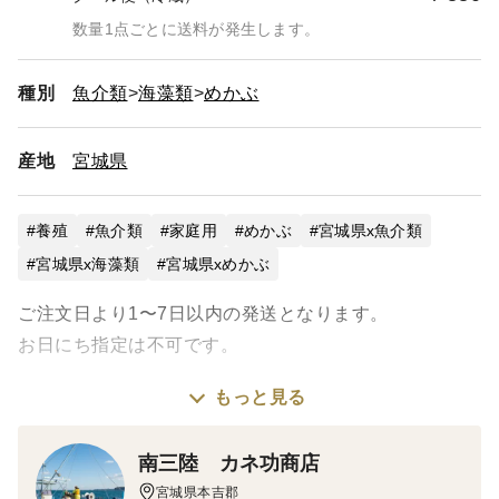
数量1点ごとに送料が発生します。
種別
魚介類
海藻類
めかぶ
産地
宮城県
養殖
魚介類
家庭用
めかぶ
宮城県x魚介類
宮城県x海藻類
宮城県xめかぶ
ご注文日より1〜7日以内の発送となります。
お日にち指定は不可です。
もっと見る
生めかぶ・・・ワカメの根本部分のことを言います。
南三陸 カネ功商店
めかぶは栄養価の高い食品です。
宮城県本吉郡