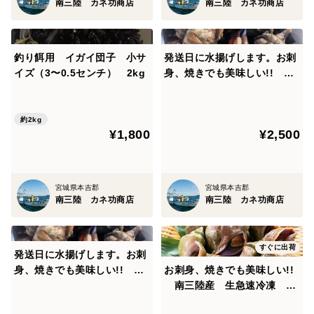
南三陸 カネ功商店
南三陸 カネ功商店
釣り餌用 イガイ団子 小サ
発送日に水揚げします。お刺
イズ（3〜0.5センチ） 2kg
身、焼きでも美味しい!! 南
三陸産 活き天然青ツブ
貝 2kg (1kgあたり15個前
後)
約2kg
¥1,800
¥2,500
宮城県本吉郡
宮城県本吉郡
南三陸 カネ功商店
南三陸 カネ功商店
すぐに出荷
発送日に水揚げします。お刺
身、焼きでも美味しい!! 南
お刺身、焼きでも美味しい!!
三陸産 活き天然青ツブ
南三陸産 生急速冷凍 天
貝 3kg (1kgあたり15個前
然青ツブ貝 2kg (1kgあたり