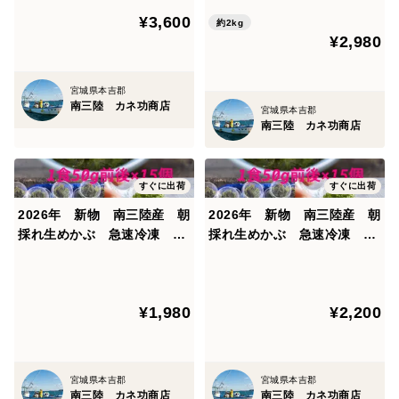
後)
15個前後)
¥3,600
約2kg
¥2,980
宮城県本吉郡
南三陸 カネ功商店
宮城県本吉郡
南三陸 カネ功商店
すぐに出荷
すぐに出荷
2026年 新物 南三陸産 朝
2026年 新物 南三陸産 朝
採れ生めかぶ 急速冷凍 完
採れ生めかぶ 急速冷凍 完
全無添加 50g前後×15個(便
全無添加 50g前後×20個(便
利な小分けで15食分)
利な小分けで20食分)
¥1,980
¥2,200
宮城県本吉郡
宮城県本吉郡
南三陸 カネ功商店
南三陸 カネ功商店