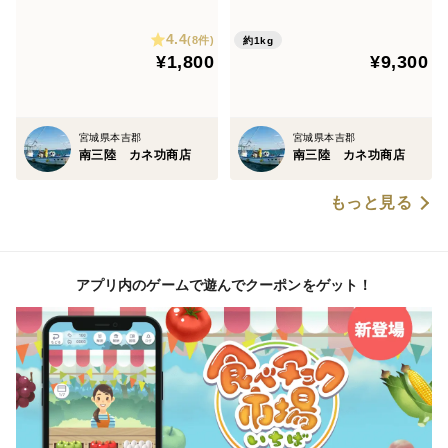
~25個前後)
4.4
(8件)
約1kg
¥1,800
¥9,300
宮城県本吉郡
宮城県本吉郡
南三陸 カネ功商店
南三陸 カネ功商店
もっと見る
アプリ内のゲームで遊んでクーポンをゲット！