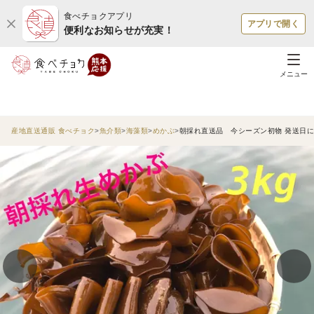
食べチョクアプリ
アプリで開く
便利なお知らせが充実！
メニュー
産地直送通販 食べチョク
魚介類
海藻類
めかぶ
朝採れ直送品 今シーズン初物 発送日に