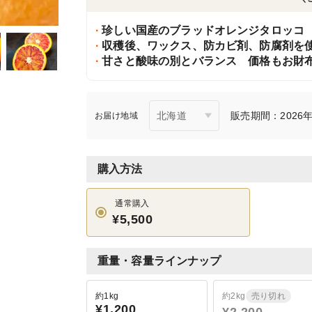
珍しい国産のブラッドオレンジタロッコ
収穫後、ワックス、防カビ剤、防腐剤を
甘さと酸味の別とバランス 価格もお財
販売期間：2026年7
お届け地域
購入方法
通常購入
¥5,500
重量・容量ラインナップ
約1kg
約2kg
売り切れ
¥1,200