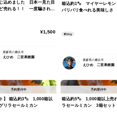
てしまう果実も出ます。
じ込めました 日本一見た目
箱込約1㌔ マイヤーレモン
ど売れる！！ 一度騙されて
バリバリ食べれる美味しさ
か？
ここ近年は異常気象だけではなく、鳥に食
に乗り越えないといけない壁ばかりです。
¥1,500
約1kg
このブラッドオレンジの赤はアントシア
をもった色素になります。
愛媛県八幡浜市
えひめ 二宮果樹園
選別機を使用しますと味が変わる場合があ
愛媛県八幡浜市
えひめ 二宮果樹園
ますがより自然な味を楽しめます。
※今年は寒波の影響で水分の少ない果実が
れいたします。
※今年は長い梅雨や台風の影響で画像より
】 箱込約3㌔ 1,000箱以
箱込約5㌔ 1,000箱以上売
ゲリラセールミカン
ラセールミカン 3箱セット