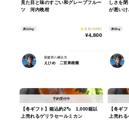
見た目と味のすごい和グレープフルー
しさを閉
ツ 河内晩柑
が悪いけ
みません
4.6
(106件)
約12kg
約5kg
¥4,800
愛媛県八幡浜市
えひめ 二宮果樹園
【冬ギフト】箱込約2㌔ 1,000箱以
【冬ギフト
上売れるゲリラセールミカン
上売れる