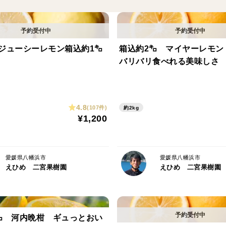
みなさんなぜ？イタリア原産のブラッドオ
考えたことがありますか？
こうご質問してみてもおそらく、そんなこ
ジューシーレモン箱込約1㌔
箱込約2㌔ マイヤーレモン
ようになったのか？その謎についてご説明
バリバリ食べれる美味しさ
ブラッドオレンジは英語でblood oran
今からlontimeago....ちょっぴり昔
4.8
(107件)
約2kg
甘平、マドンナ、不知火のまだない時代お
¥1,200
に一番おいしい買ったのは何ですか？と伺
ドオレンジを導入されたそうです。
愛媛県八幡浜市
愛媛県八幡浜市
えひめ 二宮果樹園
えひめ 二宮果樹園
ところが当時はこの愛媛県の温暖な気候で
果実がだめになってしまい、冬をうまく越
響で冬の平均気温が上がったために地中海
能になったのです。とはいうももの数年日
㌔ 河内晩柑 ギュっとおい