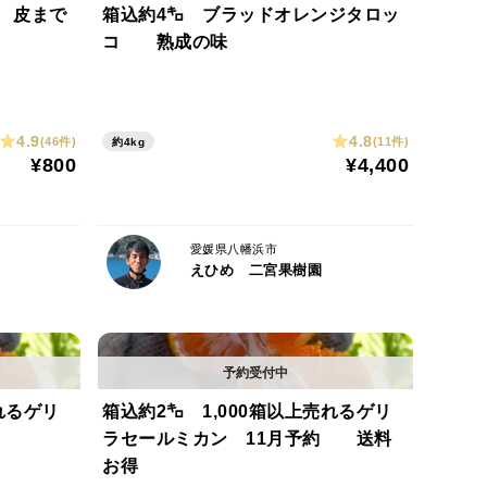
 皮まで
箱込約4㌔ ブラッドオレンジタロッ
コ 熟成の味
べられたり、イノシシに食べられたりと収穫するまで
4.9
4.8
(46件)
(11件)
約4kg
ニンの赤なのでブルーベリーなどと同じ抗酸化作用
¥800
¥4,400
りますので大きさはサイズ不揃いのバラバラになり
愛媛県八幡浜市
えひめ 二宮果樹園
混入する場合がありますので保証分として多めにお入
の傷や黒い点が多い場合があります。
れるゲリ
箱込約2㌔ 1,000箱以上売れるゲリ
ラセールミカン 11月予約 送料
お得