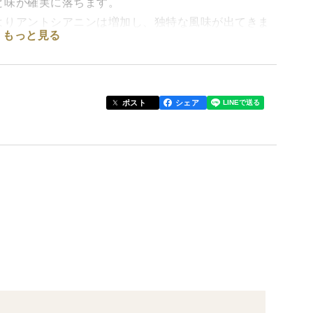
と味が確実に落ちます。
よりアントシアニンは増加し、独特な風味が出てきま
もっと見る
成させました
ポスト
シェア
る場合もあります
食べ比べができます
タロッコほどおいしいですと現地の人も言われました