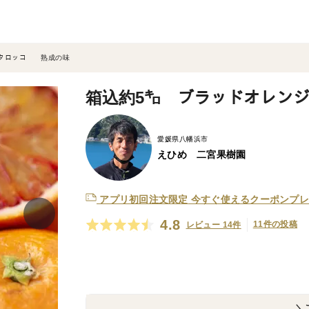
ジタロッコ 熟成の味
箱込約5㌔ ブラッドオレン
愛媛県八幡浜市
えひめ 二宮果樹園
アプリ初回注文限定
今すぐ使えるクーポンプレ
4.8
11件の投稿
レビュー 14件
＼