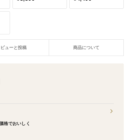
レビューと投稿
商品について
園
価格でおいしく
！