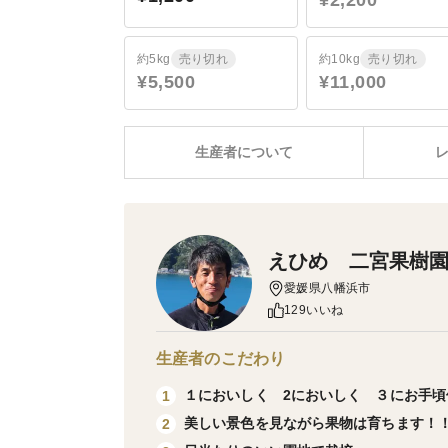
¥2,200
約5kg
売り切れ
約10kg
売り切れ
¥5,500
¥11,000
生産者について
えひめ 二宮果樹
愛媛県八幡浜市
129いいね
生産者のこだわり
１においしく 2においしく ３にお手頃
1
美しい景色を見ながら果物は育ちます！
2