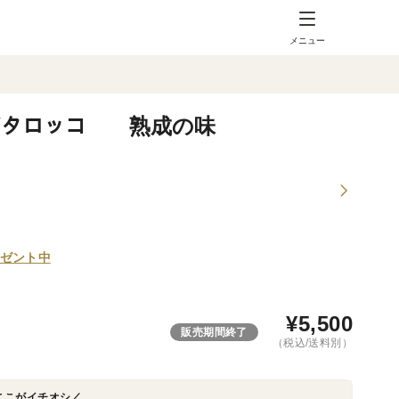
メニュー
ジタロッコ 熟成の味
ゼント中
¥
5,500
販売期間終了
（税込/送料別）
ここがイチオシ／