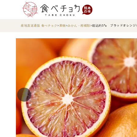
産地直送通販 食べチョク
果物
みかん・柑橘類
箱込約5㌔ ブラッドオレン