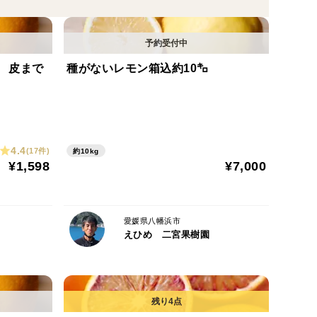
レンジが愛媛県八幡浜市で作れるようになったのか？
とを考えた人はいないと思います。では！なぜ作れる
 皮まで
種がないレモン箱込約10㌔
たいと思います。
ge 直訳すると血みかんです。
4.4
(17件)
約10kg
いしい柑橘を求めて世界中の柑橘を食べて歩いた方
¥1,598
¥7,000
ったところ「ブラッドオレンジ」と教えられてブラッ
愛媛県八幡浜市
えひめ 二宮果樹園
あっても冬の寒さに遭遇するとブラッドオレンジの
せなかったそうです。ところがここ近年の温暖化の影
の気候に近づいたためにブラッドオレンジの栽培が可
一度とか記録的な寒波とかに遭遇しますとだめになっ