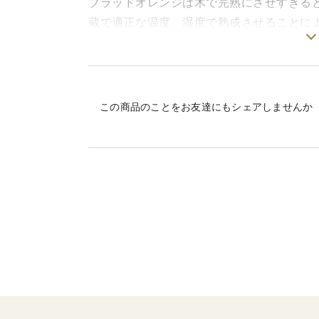
ブラッドオレンジは木で完熟にさせすぎる
蔵で適正な温度、湿度で熟成させることに
す。
収穫後、データをもとにじっくりと蔵で熟
余分な水分を飛ばし、熟成させた味です。
この商品のことをお友達にもシェアしませんか
熟成させているので果実にシワシナビがあ
※サイズ不揃いでその日の気分に合わせて
※モロ種と比べると赤みは薄いのですが、