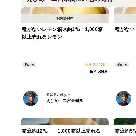
種がないレモン箱込約2㌔ 1,000箱
種がない
以上売れるレモン
4.8
(107件)
約2kg
約1kg
¥2,398
愛媛県八幡浜市
えひめ 二宮果樹園
箱込約12㌔ 1,000箱以上売れる
箱込約5