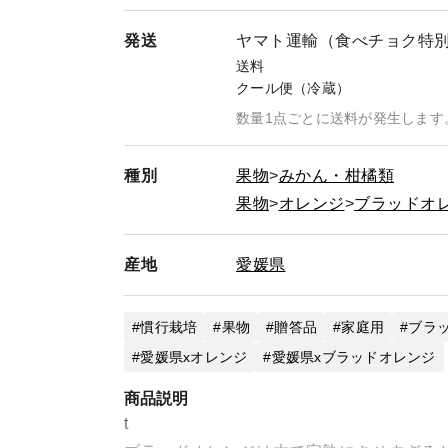
発送
ヤマト運輸（食べチョク特
送料
クール便（冷蔵）
数量1点ごとに送料が発生します
種別
果物
みかん・柑橘類
果物
オレンジ
ブラッドオ
産地
愛媛県
慣行栽培
果物
贈答品
家庭用
ブラ
愛媛県xオレンジ
愛媛県xブラッドオレンジ
商品説明
t