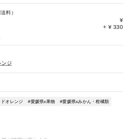
別送料）
¥
+
¥
330
。
レンジ
ッドオレンジ
愛媛県x果物
愛媛県xみかん・柑橘類