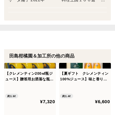
品をお客様希望日に発送する流れとなります。
優秀賞受賞 冷凍ジュース 2019
制度上、現品がございませんと返品・返金不可となりま
年 フード・アクション・ニッポンアワード
すのでご注意ください。
2019 （飲料部門唯一）受賞 冷
凍ジュース 第八回 チーム・シェ
食べチョクお問い合わせ↓
フ・コンクール 審査員特別賞（TO
https://www.tabechoku.com/inquiry/new
P５）受賞 冷凍ジュース 2024年１月 ジュー
スの特許取得
ギフト対応
田島柑橘園＆加工所の他の商品
特記事項へご記入お願いします
・熨斗の要否：指定がない場合、熨斗をつけることが
【クレメンティン200㎖瓶ジ
【夏ギフト クレメンティン
できない場合がございます
ュース】贈答用お洒落な瓶ジ
100%ジュース】味と香りで
・名入れの要否と名前：ご指定ない場合は空欄とさせ
ュース クレメンティン完熟
ストレス解消 セニョリータ
ていただきます。
贅沢搾りジュース200㎖の8本
陽子 クレメンティン完熟贅
セット
沢搾りジュース720mlの２本
・記入例 熨斗 御祝 合同会社田島柑橘園＆加工
約1.6ℓ
約1.4ℓ
¥7,320
¥6,600
セット
所