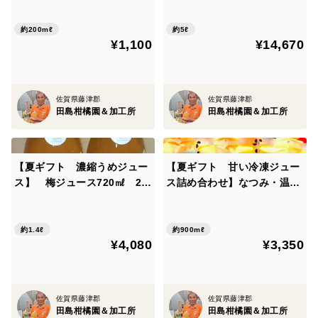
贅沢搾りジュース200㎖
か・いちご・温州みかん完熟
贅沢搾り冷凍ジュース1000㎖
約200mℓ
約5ℓ
¥1,100
¥14,670
の5本セット
佐賀県藤津郡
佐賀県藤津郡
田島柑橘園＆加工所
田島柑橘園＆加工所
【夏ギフト 濃縮うめジュー
【夏ギフト 甘い冷凍ジュー
ス】 梅ジュース720㎖ 2本
ス詰め合わせ】なつみ・温州
セット
みかんの完熟贅沢生搾り冷凍
ジュース150㎖を各３個 計
６個セット
約1.4ℓ
約900mℓ
¥4,080
¥3,350
佐賀県藤津郡
佐賀県藤津郡
田島柑橘園＆加工所
田島柑橘園＆加工所