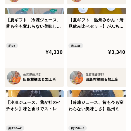
【夏ギフト 冷凍ジュース、
【夏ギフト 温州みかん・清
昔も今も変わらない美味し
見飲み比べセット】がんちゃ
さ】温州ミカン完熟贅沢搾り
ん 温州ミカン完熟贅沢搾り
冷凍ジュース1000㎖ 2個セ
ジュース720㎖・きよみちゃ
ット
ん 清見完熟贅沢搾りジュー
約2ℓ
約1.4ℓ
¥4,330
¥3,340
ス２本セット
佐賀県藤津郡
佐賀県藤津郡
田島柑橘園＆加工所
田島柑橘園＆加工所
【冷凍ジュース、我が社のイ
【冷凍ジュース、昔も今も変
チオシ】味と香りでストレス
わらない美味しさ】温州ミカ
解消 クレメンティン完熟生
ン完熟生搾り冷凍ジュース15
搾り冷凍ジュース150㎖
0㎖
約150mℓ
約150mℓ