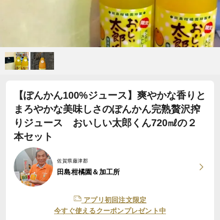
【ぽんかん100%ジュース】爽やかな香りと
まろやかな美味しさのぽんかん完熟贅沢搾
りジュース おいしい太郎くん720㎖の２
本セット
佐賀県藤津郡
田島柑橘園＆加工所
アプリ初回注文限定
今すぐ使えるクーポンプレゼント中