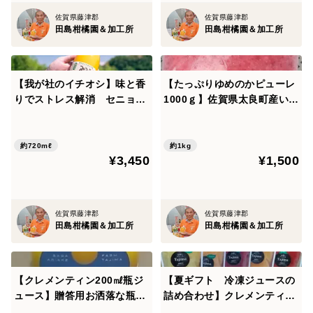
佐賀県藤津郡
佐賀県藤津郡
田島柑橘園＆加工所
田島柑橘園＆加工所
【我が社のイチオシ】味と香
【たっぷりゆめのかピューレ
りでストレス解消 セニョリ
1000ｇ】佐賀県太良町産いち
ータ陽子 クレメンティン完
ごピューレ冷凍パック1000ｇ
熟贅沢搾りジュース720ml
約720mℓ
約1kg
¥3,450
¥1,500
佐賀県藤津郡
佐賀県藤津郡
田島柑橘園＆加工所
田島柑橘園＆加工所
【クレメンティン200㎖瓶ジ
【夏ギフト 冷凍ジュースの
ュース】贈答用お洒落な瓶ジ
詰め合わせ】クレメンティ
ュース クレメンティン完熟
ン・ブラッドオレンジ・はる