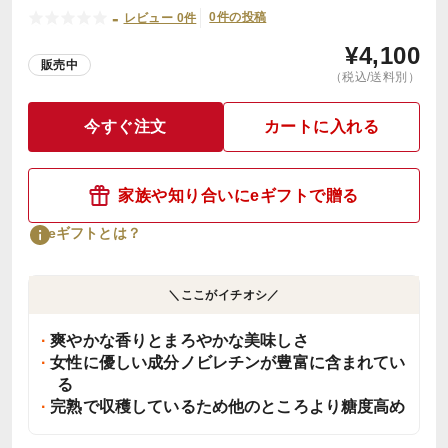
-
0件の投稿
レビュー 0件
¥
4,100
販売中
（税込/送料別）
今すぐ注文
カートに入れる
家族や知り合いにeギフトで贈る
eギフトとは？
＼ここがイチオシ／
爽やかな香りとまろやかな美味しさ
女性に優しい成分ノビレチンが豊富に含まれてい
る
完熟で収穫しているため他のところより糖度高め