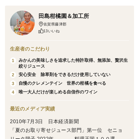
爽やかな香りとまろやかな美味しさ
ノビレチンという女性に優しい成分が多く含まれていま
田島柑橘園＆加工所
す
佐賀県藤津郡
13いいね
賞味期限と保存方法
製造してから1年間
生産者のこだわり
常温保存でお願いします。
開封してからはお早めにお召し上がりください。
みかんの美味しさを追求した特許取得、無添加、贅沢生
1
絞りジュース
安心安全 除草剤をできるだけ使用していない
2
返品・返金、お問い合わせ等について
自慢のクレメンテイン 世界の柑橘を食べる
3
配送のトラブルや商品不備等、お客様に不都合な事がご
唯一大人だけが楽しめる自信作のワイン
4
ざいましたら、お手数ではございますが、食べチョク事
務局へコメントと写真を添えてお問い合わせ下さい。
最近のメディア実績
その時に不都合がございました現品をそのまま保管して
2010年7月3日 日本経済新聞
ください。その後、配送業者が現品を引き取りに伺いま
「夏のお取り寄せジュース部門」第一位 セニョ
す。配送業者より確認の連絡が私達に来ましたら、代替
リータ陽子 2022年 料理王国１００選