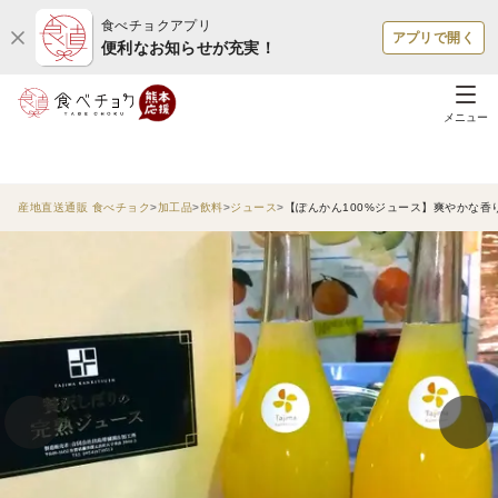
食べチョクアプリ
アプリで開く
便利なお知らせが充実！
メニュー
産地直送通販 食べチョク
加工品
飲料
ジュース
【ぽんかん100%ジュース】爽やかな香