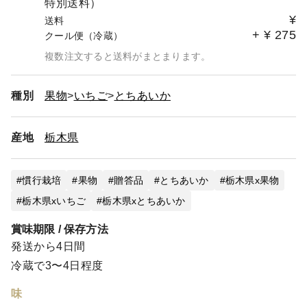
特別送料）
¥
送料
+
¥
275
クール便（冷蔵）
複数注文すると送料がまとまります。
種別
果物
いちご
とちあいか
産地
栃木県
慣行栽培
果物
贈答品
とちあいか
栃木県x果物
栃木県xいちご
栃木県xとちあいか
賞味期限 / 保存方法
発送から4日間
冷蔵で3〜4日程度
味