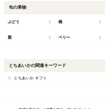
産地の特徴
旬の果物
全国有数のいちご産地・栃木県宇都宮市。
ぶどう
桃
昼夜の寒暖差があり、日照にも恵まれた環境で育つた
梨
ベリー
め、
甘みがしっかり乗ったいちごに仕上がります。
美味しい、いちご作りには冬場の日照がかかせません。
とちあいかの関連キーワード
いちご栽培に適した土地と気候が、濃い味わいを生み出
とちあいか ギフト
しています。
品種の特徴