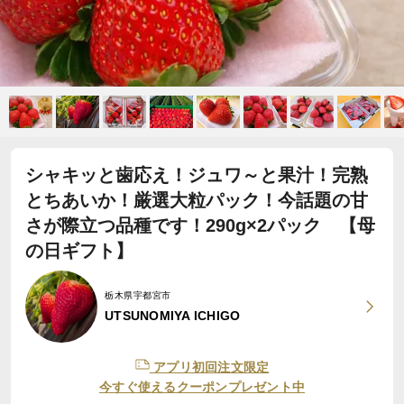
シャキッと歯応え！ジュワ～と果汁！完熟
とちあいか！厳選大粒パック！今話題の甘
さが際立つ品種です！290g×2パック 【母
の日ギフト】
栃木県宇都宮市
UTSUNOMIYA ICHIGO
アプリ初回注文限定
今すぐ使えるクーポンプレゼント中