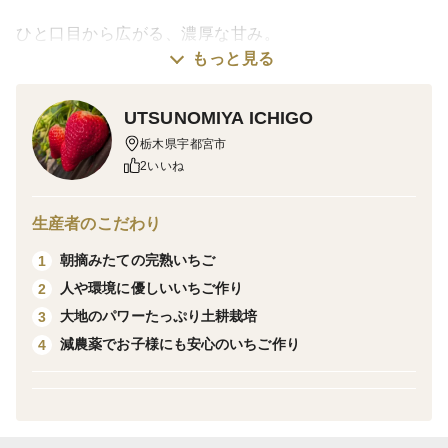
ひと口目から広がる、濃厚な甘み。
もっと見る
酸味が少なく甘みが強いです！
UTSUNOMIYA ICHIGO
果肉がしっかりしていて歯切れがよく、中はみずみずし
栃木県宇都宮市
くジューシー。
2いいね
繊維感が少なく、なめらかな食感で食べやすいいちごで
生産者のこだわり
す。
朝摘みたての完熟いちご
1
人や環境に優しいいちご作り
2
大地のパワーたっぷり土耕栽培
3
栽培・生産のこだわり
減農薬でお子様にも安心のいちご作り
4
完熟にこだわり、朝摘みで新鮮ないちごをその日のうち
に出荷しています！