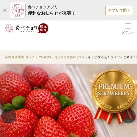
食べチョクアプリ
アプリで開く
便利なお知らせが充実！
メニュー
産地直送通販 食べチョク
果物
いちご
とちあいか
シャキッと歯応え！ジュワ～と果汁！