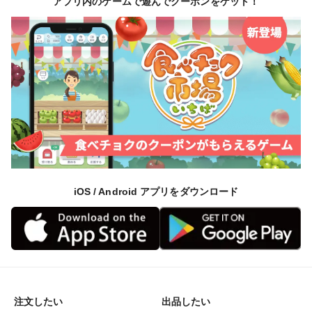
アプリ内のゲームで遊んでクーポンをゲット！
とちあいかは酸味が少なく甘みが強い、栃木県生まれの
新品種。
2026年全国いちご選手権において金賞を取った品種で
人気が高まっております。
果肉がしっかりして傷みにくく、見た目もきれいなため
贈答用にも人気です。
断面がハート型になる可愛らしさも特徴で、
iOS / Android アプリをダウンロード
そのままでもスイーツでも楽しめる万能いちごです。
注文したい
出品したい