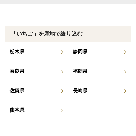
一般的に販売されているいちごは、流通を考慮しどうし
ても早摘みになってしまいます。
「いちご」を産地で絞り込む
当園では、産地直送だからこそできる
完熟摘みでお届けしております。
栃木県
静岡県
土づくりから丁寧に行い、一株一株の状態を見ながら管
理。
奈良県
福岡県
収穫後は人の目でひと粒ずつ確認し、状態の良い実だけ
佐賀県
長崎県
を箱詰めしています。
熊本県
大量生産ではなく、味と鮮度を大切にした栽培を心がけ
ています。