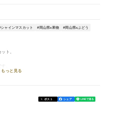
シャインマスカット
岡山県x果物
岡山県xぶどう
カット。
です。
もっと見る
す。
ポスト
シェア
て育った