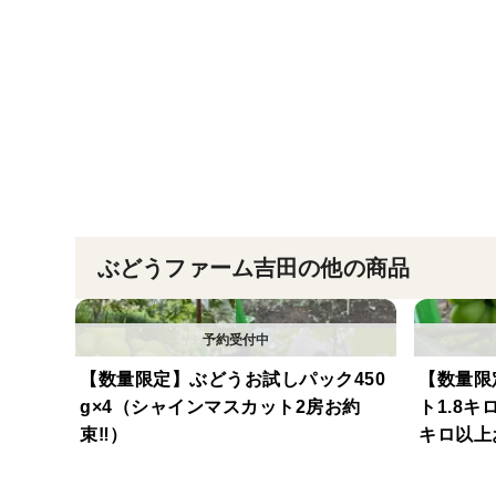
ぶどうファーム吉田の他の商品
【数量限定】ぶどうお試しパック450
【数量限
g×4（シャインマスカット2房お約
ト1.8
束‼︎）
キロ以上