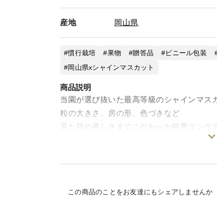
産地
岡山県
慣行栽培
果物
贈答品
ビニール包装
岡山県xシャインマスカット
商品説明
当園が選び抜いた最高等級のシャインマス
粒の大きさ、房の形、色づきなど
見た目の美しさまでこだわった特秀ランク
贈答用として特に人気が高く、
お祝い・大切な方への贈り物におすすめで
この商品のことをお友達にもシェアしませんか
✴︎商品説明
岡山県の温暖な気候と太陽をたっぷり浴び