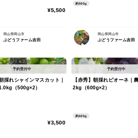
※味や甘さに大きな違いはありません。
約500g
¥5,500
✴︎内容量と価格について
岡山県岡山市
岡山県岡山市
・1.0kg（500g×2房）
ぶどうファーム吉田
ぶどうファーム吉田
・1.2kg（600g×2房）
・1.4kg（700g×2房）
房が大きいほど粒も大きく食べ応えがあり
朝採れシャインマスカット｜
【赤秀】朝採れピオーネ｜農
.0kg（500g×2）
2kg（600g×2）
✴︎保存方法
到着後は冷蔵庫で保存し、なるべくお早め
✴︎発送について
約600g
¥3,500
最も美味しいタイミングで収穫し、収穫し