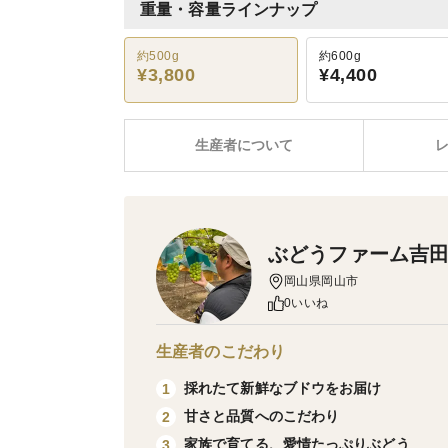
重量・容量ラインナップ
約500g
約600g
¥3,800
¥4,400
生産者について
ぶどうファーム吉
岡山県岡山市
0いいね
生産者のこだわり
採れたて新鮮なブドウをお届け
1
甘さと品質へのこだわり
2
家族で育てる、愛情たっぷりぶどう
3