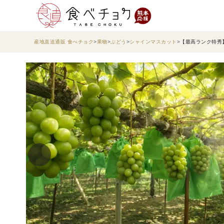
産地直送通販 食べチョク
果物
ぶどう
シャインマスカット
【最高ランク特秀】