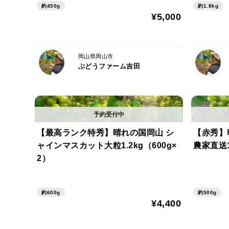
約450g
約1.8kg
¥5,000
岡山県岡山市
ぶどうファーム吉田
【最高ランク特秀】晴れの国岡山 シ
【赤秀】
ャインマスカット大粒1.2kg（600g×
農家直送1
2）
約600g
約500g
¥4,400