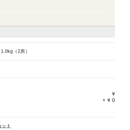
.0kg（2房）
¥
+
¥
0
。
カット