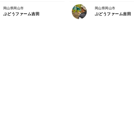
✴︎注意事項
岡山県岡山市
岡山県岡山市
※果物は自然のものですので、形やサイズ
ぶどうファーム吉田
ぶどうファーム吉田
※北海道・沖縄・一部離島への発送はでき
________
ぶどうファーム吉田について
岡山県でぶどう栽培を行う農園です。
太陽の恵みと自然豊かな環境の中で、丁寧
採れたての感動を全国へお届けします。