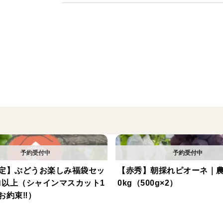
ぶどうファーム吉田のシャインマスカット
大粒で酸味が少なく、爽やかな甘さが特徴
皮ごと食べられる種なしぶどうで、お子様
当園では一房一房状態を確認しながら収穫
甘みののったぶどうを厳選してお届けしま
✴︎等級について
特秀（とくしゅう）
粒の大きさ・房の形・色づきが特に優れた
定】ぶどうお楽しみ福袋セッ
【赤秀】朝採れピオーネ｜農
赤秀（あかしゅう）
キロ以上（シャインマスカット1
0kg（500g×2）
見た目・品質ともに優れた上位ランク。
お約束‼︎）
ご家庭用にも贈り物にもおすすめです。