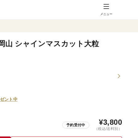
メニュー
岡山 シャインマスカット大粒
ゼント中
¥
3,800
予約受付中
（税込/送料別）