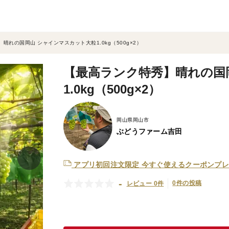
晴れの国岡山 シャインマスカット大粒1.0kg（500g×2）
【最高ランク特秀】晴れの国
1.0kg（500g×2）
岡山県岡山市
ぶどうファーム吉田
アプリ初回注文限定
今すぐ使えるクーポンプレ
-
0件の投稿
レビュー 0件