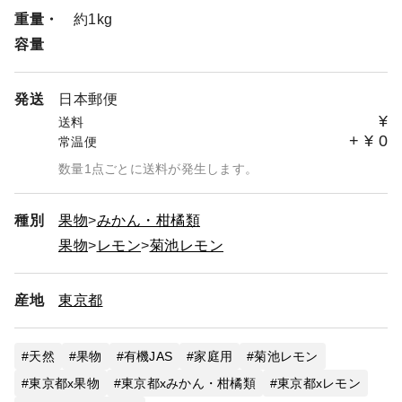
重量・
約1kg
容量
発送
日本郵便
¥
送料
+
¥
0
常温便
数量1点ごとに送料が発生します。
種別
果物
みかん・柑橘類
果物
レモン
菊池レモン
産地
東京都
天然
果物
有機JAS
家庭用
菊池レモン
東京都x果物
東京都xみかん・柑橘類
東京都xレモン