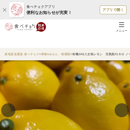
食べチョクアプリ
アプリで開く
便利なお知らせが充実！
メニュー
産地直送通販 食べチョク
果物
みかん・柑橘類
有機JAS八丈島レモン 完熟熟‼️1キロ 