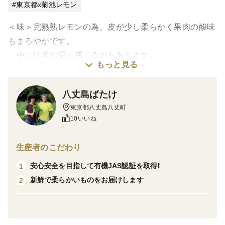
東京都x菊池レモン
＜味＞完熟熟レモンの為、皮が少し柔らかく果肉の酸味
もまろやかです。
中には皮の硬く感じるのもあります。
もっと見る
ジューシーさには変わりがありません。
八丈島ばたけ
この時期、レモン鍋などよくやります。カルパッチョや
東京都八丈島八丈町
お酢の代わりにいなり寿司の中に入れたりもします。
10いいね
ヨーグルトにかけるジャムはレモンジャムしか食べない
うちの子供達です。
生産者のこだわり
安心安全を目指して有機JAS認証を取得❗️
1
＜栽培のこだわり＞
新鮮で柔らかいものをお届けします
2
お待たせ致しました❗️皆様の応援のお陰で有機JAS認証
を取得する事ができましたm(_ _)m本当にありがとうご
ざいました😭
有機栽培なので虫も手で殺しています。大きくて甘みの