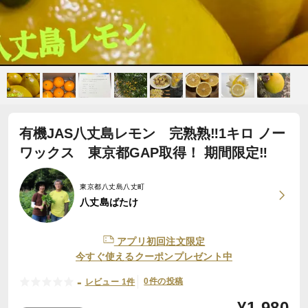
有機JAS八丈島レモン 完熟熟‼️1キロ ノー
ワックス 東京都GAP取得！ 期間限定‼
東京都八丈島八丈町
八丈島ばたけ
アプリ初回注文限定
今すぐ使えるクーポンプレゼント中
-
0件の投稿
レビュー 1件
¥
1,980