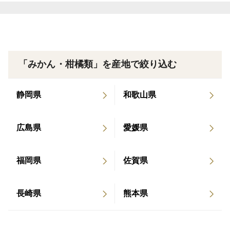
あるレモンを作れる様に頑張っています。
＜産地の特徴＞
八丈島だけで作られているレモンです！八丈島ならでは
「みかん・柑橘類」を産地で絞り込む
の恵を受け、市販のレモンの2-3倍の大きさです！
静岡県
和歌山県
どうしても指定希望の方は連絡くださいませ。
広島県
愛媛県
＜品種など＞
有機JAS認証 13OGA-2501
Ｓ～Ｌサイズ 100～299グラム 3-6個
福岡県
佐賀県
ひとつひとつ丁寧に洗っております。キズ少しのもので
長崎県
熊本県
す。
味には変わりありません。皮も美味しく食べれます。