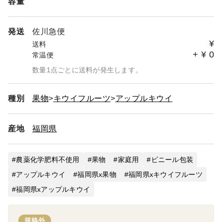
容量
発送
佐川急便
¥
送料
+
¥
0
常温便
数量1点ごとに送料が発生します。
種別
果物
キウイフルーツ
アップルキウイ
産地
福岡県
農薬化学肥料不使用
果物
家庭用
ビニール包装
アップルキウイ
福岡県x果物
福岡県xキウイフルーツ
福岡県xアップルキウイ
規格外