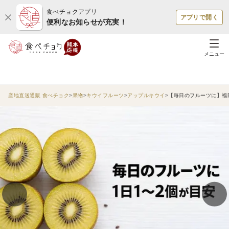
食べチョクアプリ
アプリで開く
便利なお知らせが充実！
メニュー
産地直送通販 食べチョク
果物
キウイフルーツ
アップルキウイ
【毎日のフルーツに】福岡