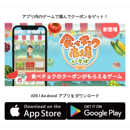
福岡県八女の自然の中で、
農薬や化学肥料を使わずに育てています。
アプリ内のゲームで遊んでクーポンをゲット！
毎日の食事の中で自然に取り入れていただけるキウイで
す。
【おすすめの方】
・毎日のフルーツとして取り入れたい方
・無理なく続けて食べたい方
・ご家庭でしっかり楽しみたい方
【規格について】
iOS / Android アプリをダウンロード
・約6kg 55～60個
・サイズ混合（約110〜145g中心）
※個数・サイズは前後します
※3kgはお試しや少人数向けのサイズです