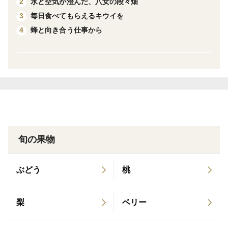
水と空気が澄んだ、八女の段々畑
2
毎日食べてもらえるキウイを
3
多すぎるというよりも、
蜂と向き合う仕事から
4
「ちょうどよく続けられる量」という感覚に近いサイズ
です。
約6kgで50個以上入り（サイズにより前後します）。
日々の食事に取り入れながら、しっかり楽しめます。
1個あたり110〜145g前後の食べやすいサイズ中心で、
カットしてそのまま食べるのにちょうど良い大きさで
旬の果物
す。
ぶどう
桃
すぐに食べる分は常温、
少し先に食べる分は冷蔵庫に入れておくことで、
梨
ベリー
食べ頃を調整しながら楽しめます。