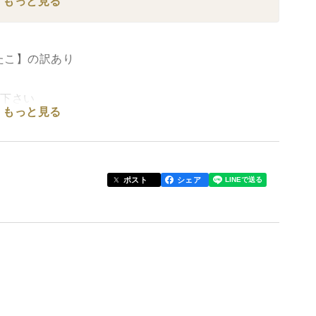
もっと見る
たこ】の訳あり
い下さい
もっと見る
リプリは無くプヨプヨしています
ポスト
シェア
刺身はオススメしません
やすいです
のでオススメしません