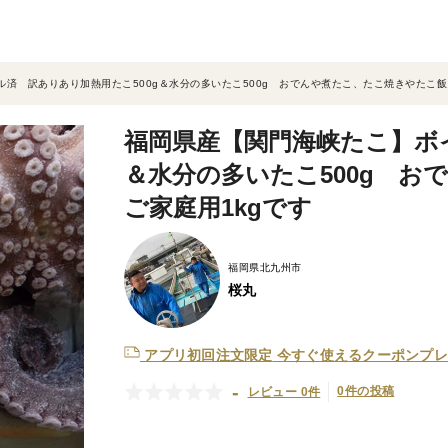
済 訳ありあり加熱用たこ500g＆水分の多いたこ500g おでんや煮たこ、たこ焼きやたこ飯
福岡県産【関門海峡たこ】ボイ
＆水分の多いたこ500g 
ご家庭用1kgです
福岡県北九州市
桜丸
アプリ初回注文限定
今すぐ使えるクーポンプレ
-
0件の投稿
レビュー 0件