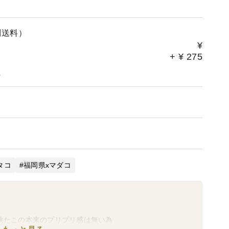
別送料）
¥
+
¥
275
。
タコ
福岡県xマダコ
海峡たこの本来のプリプリ感は無い為