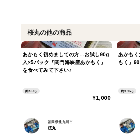
桜丸の他の商品
あかもく初めましての方…お試し90g
あかもく
入×5パック『関門海峡産あかもく』
もく』90
を食べてみて下さい♪
約450g
約3.2kg
¥1,000
福岡県北九州市
桜丸