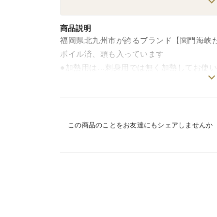
商品説明
福岡県北九州市が誇るブランド【関門海峡
ボイル済、頭も入っています
●加熱用は…刺身用では無く加熱してお使
煮だこ、おでん美味しいですよ
●水分の多いたこは…
刺身OKですが、本来の関門海峡たこのプ
この商品のことをお友達にもシェアしませんか
【関門海峡たこ】の刺身をお求めの方には
水分の多いたこ、たこ飯がオススメです
とても美味しいたこ飯になりますよ
またドレッシングに付けたり
酢物にも…その際は半解凍位がスライスし
水分の多いたこは唐揚げは凄く油がはねる