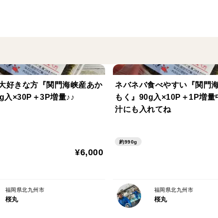
名称:ボイルたこ
原材料:真だこ(関門海峡産)
内容量:
賞味期限:
保存方法:
製造者:poulpe
大好きな方『関門海峡産あか
ネバネバ食べやすい『関門
福岡県北九州市戸畑区菅原二丁目14-17
g入×30P＋3P増量♪♪
もく』90g入×10P＋1P増
栄養成分(100gあたり)
汁にも入れてね
エネルギー99kcal
たんぱく質21.7g
約990g
脂質0.7g
¥6,000
炭水化物0.1g
食塩相当量0.6g
日本食品標準成分表2015年版(七訂)
福岡県北九州市
福岡県北九州市
桜丸
桜丸
追補2017年の計算による推定値引用