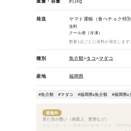
重量・
容量
約1kg
発送
ヤマト運輸（食べチョク特
送料
クール便（冷凍）
数量1点ごとに送料が発生します
種別
魚介類
タコ
マダコ
産地
福岡県
魚介類
マダコ
福岡県x魚介類
福岡県x
規格外
見た目が悪い（表面上、変形など）
水分の多いタコ 刺身OKの鮮度ですが、関門