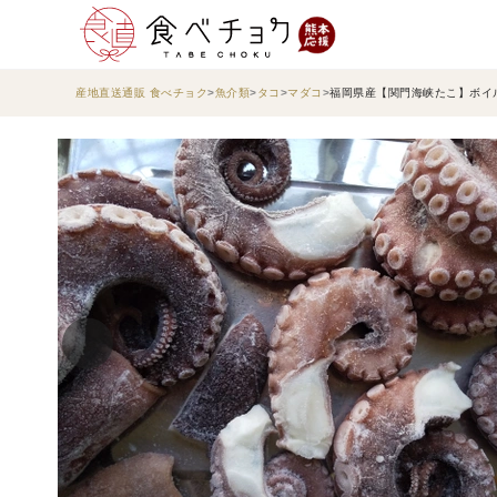
産地直送通販 食べチョク
魚介類
タコ
マダコ
福岡県産【関門海峡たこ】ボイル