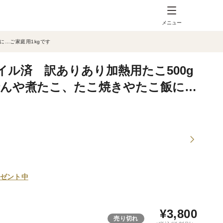
メニュー
に…ご家庭用1kgです
ル済 訳ありあり加熱用たこ500g
おでんや煮たこ、たこ焼きやたこ飯に…
ゼント中
¥
3,800
売り切れ