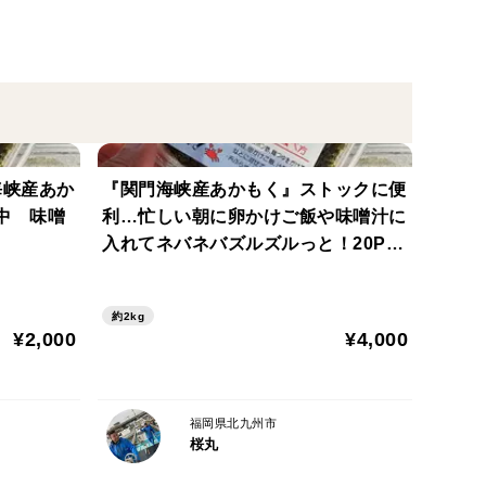
海峡産あか
『関門海峡産あかもく』ストックに便
量中 味噌
利…忙しい朝に卵かけご飯や味噌汁に
入れてネバネバズルズルっと！20P＋
2P増量
約2kg
¥2,000
¥4,000
福岡県北九州市
桜丸