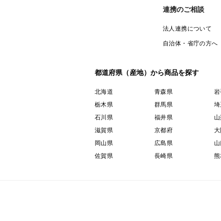
連携のご相談
法人連携について
自治体・省庁の方へ
都道府県（産地）から商品を探す
北海道
青森県
岩
栃木県
群馬県
埼
石川県
福井県
山
滋賀県
京都府
大
岡山県
広島県
山
佐賀県
長崎県
熊