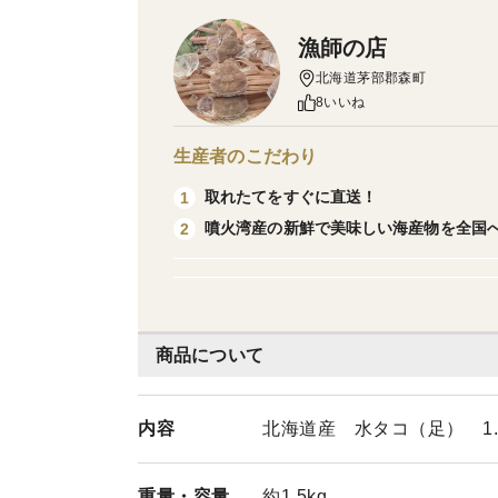
漁師の店
北海道茅部郡森町
8いいね
生産者のこだわり
取れたてをすぐに直送！
1
噴火湾産の新鮮で美味しい海産物を全国
2
商品について
内容
北海道産 水タコ（足） 1.5
重量・
容量
約1.5kg