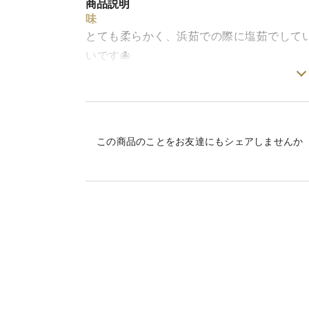
商品説明
味
とても柔らかく、浜茹での際に塩茹でして
いです🐙
北海道産、とれたてを浜茹でしております
タコの足（２本〜４本）の商品でございま
1.5kgでした。
この商品のことをお友達にもシェアしませんか
お刺身にでもどんな料理でも美味しく食べら