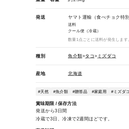
発送
ヤマト運輸（食べチョク特
送料
クール便（冷蔵）
数量1点ごとに送料が発生します
種別
魚介類
タコ
ミズダコ
産地
北海道
天然
魚介類
贈答品
家庭用
ミズダ
賞味期限 / 保存方法
発送から3日間
冷蔵で3日、冷凍で2週間ほどです。