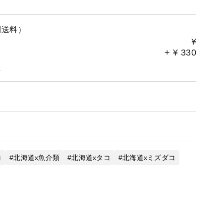
別送料）
¥
+
¥
330
。
コ
北海道x魚介類
北海道xタコ
北海道xミズダコ