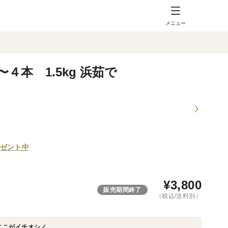
メニュー
本 1.5kg 浜茹で
ゼント中
¥
3,800
販売期間終了
（税込/送料別）
ここがイチオシ／