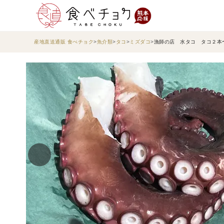
産地直送通販 食べチョク
魚介類
タコ
ミズダコ
漁師の店 水タコ タコ２本〜４