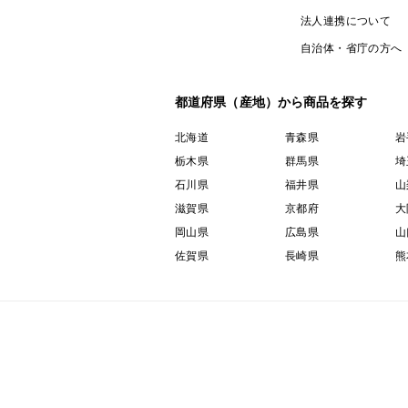
法人連携について
自治体・省庁の方へ
都道府県（産地）から商品を探す
北海道
青森県
岩
栃木県
群馬県
埼
石川県
福井県
山
滋賀県
京都府
大
岡山県
広島県
山
佐賀県
長崎県
熊