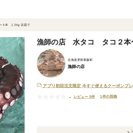
本 1.5kg 浜茹で
漁師の店 水タコ タコ２本〜４
北海道茅部郡森町
漁師の店
アプリ初回注文限定
今すぐ使えるクーポンプレ
-
1件の投稿
レビュー 0件
＼