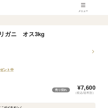
メニュー
ガニ オス3kg
ゼント中
¥
7,600
売り切れ
（税込/送料別）
ここがイチオシ／