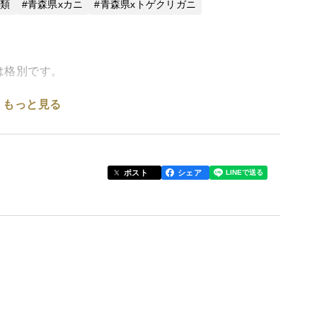
介類
青森県xカニ
青森県xトゲクリガニ
は格別です。
もっと見る
案内させて頂いております。
す。
ポスト
シェア