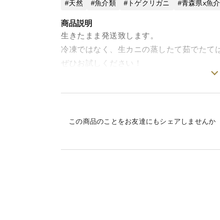
天然
魚介類
トゲクリガニ
青森県x魚
商品説明
生きたまま発送致します。
冷凍ではなく、生カニの蒸したて茹でたて
ぜひお試しください！
発送時のご連絡にて、詳しい調理法などご
家庭用の鍋やフライパンなどで調理できま
この商品のことをお友達にもシェアしませんか
■発送後の着荷の予定
青森県からの発送です。
発送日の
翌日14時-16時から時間指定可能：
東北・関東・山梨県・長野県・新潟県