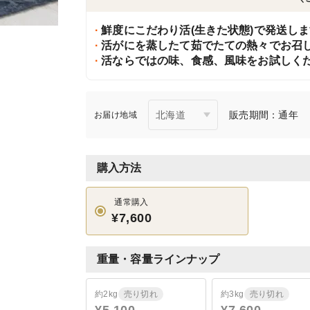
鮮度にこだわり活(生きた状態)で発送し
活がにを蒸したて茹でたての熱々でお召
活ならではの味、食感、風味をお試しく
販売期間：通年
お届け地域
購入方法
通常購入
¥7,600
重量・容量ラインナップ
約2kg
売り切れ
約3kg
売り切れ