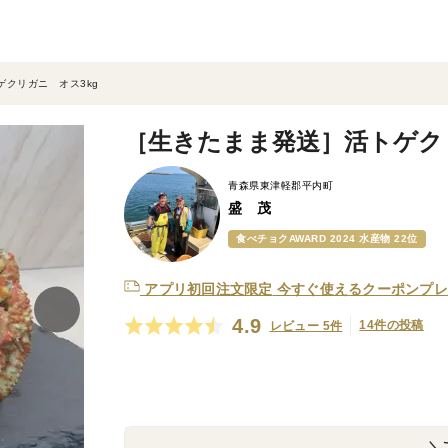
クリガニ オス3kg
［生きたまま発送］活トゲクリ
青森県東津軽郡平内町
盛 茂
食べチョクAWARD 2024 水産物 22位
アプリ初回注文限定
今すぐ使えるクーポンプレ
4.9
14件の投稿
レビュー 5件
＼