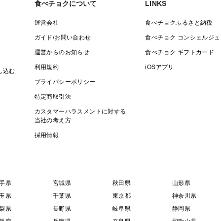
食べチョクについて
LINKS
■品種
毛ガニと同じクリガニ科のカニです。
運営会社
食べチョクふるさと納税
水揚げの多くは青森県内で消費されるとい
ガイド/お問い合わせ
食べチョク コンシェルジュ
味は毛ガニに負けず濃厚で美味です。
運営からのお知らせ
食べチョク ギフトカード
価格は毛ガニと比べて安価な点は大きな魅
利用規約
iOSアプリ
し込む
プライバシーポリシー
■調理法・食べ方
特定商取引法
蒸しまたは茹でがおすすめです。
カスタマーハラスメントに対する
我が家おすすめの茹で方、蒸し方をご案内
当社の考え方
採用情報
必ず加熱してお召し上がりください。
手県
宮城県
秋田県
山形県
玉県
千葉県
東京都
神奈川県
梨県
長野県
岐阜県
静岡県