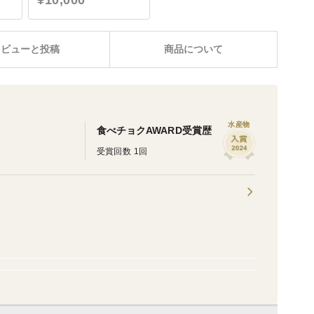
¥10,000
レビューと投稿
商品について
水産物
食べチョクAWARD受賞歴
受賞回数 1回
。
。