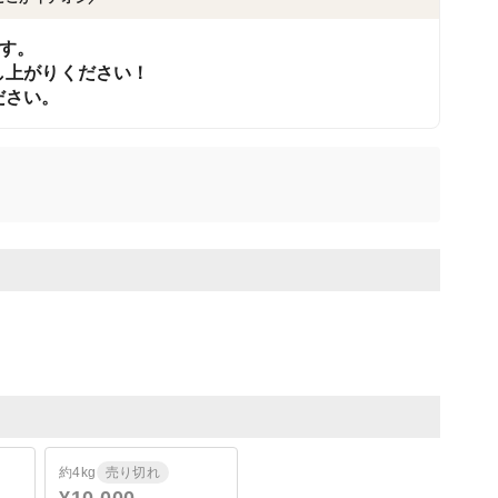
ます。
し上がりください！
ださい。
約4kg
売り切れ