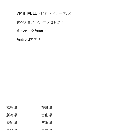
Vivid TABLE（ビビッドテーブル）
うあまり知られていないかにかと思いますが、
食べチョク フルーツセレクト
食べチョク&more
力です。
Androidアプリ
します。
福島県
茨城県
新潟県
富山県
愛知県
三重県