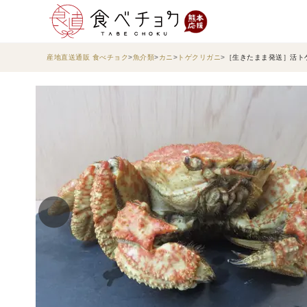
産地直送通販 食べチョク
魚介類
カニ
トゲクリガニ
［生きたまま発送］活トゲ