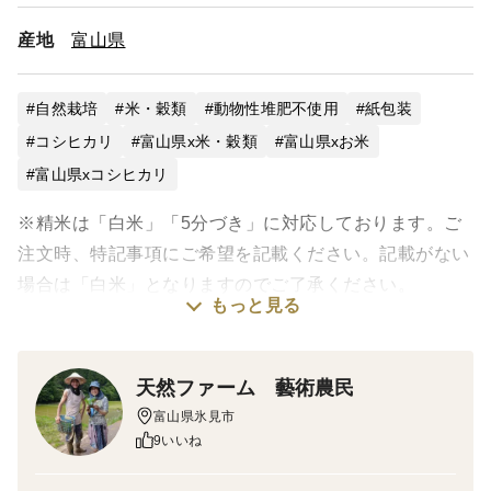
産地
富山県
自然栽培
米・穀類
動物性堆肥不使用
紙包装
コシヒカリ
富山県x米・穀類
富山県xお米
富山県xコシヒカリ
※精米は「白米」「5分づき」に対応しております。ご
注文時、特記事項にご希望を記載ください。記載がない
場合は「白米」となりますのでご了承ください。
もっと見る
◎「交響する農村」よりお届けする『藝術農民のお米』
2025年度産◎
天然ファーム 藝術農民
富山県氷見市
― 里山の恵みを、そのまま食卓へ ―
9いいね