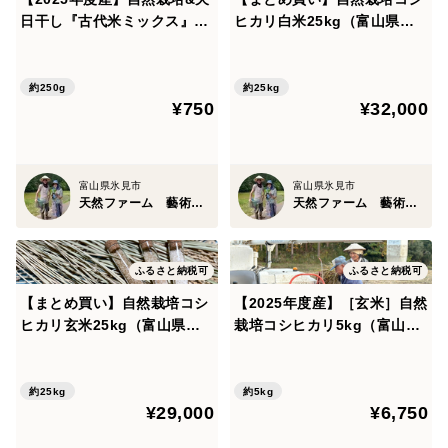
日干し『古代米ミックス』
ヒカリ白米25kg（富山県氷
海と山に囲まれた、氷見の里山から、大切にお届けいた
［紫黒米＋緑米］玄米250g
見産 / ふるさと納税可）
します。ぜひ、ご賞味ください！
（富山県氷見産）
約250g
約25kg
¥750
¥32,000
◾️おすすめの食べ方
富山県氷見市
富山県氷見市
・まずは炊きたての白ごはんで、香りと甘みをじっくり
天然ファーム 藝術農民
天然ファーム 藝術農民
感じてください。
・冷めても美味しいので、おにぎりやお弁当にも最適。
ふるさと納税可
ふるさと納税可
・五分づきや玄米なら、自然栽培米ならではのやわらか
【まとめ買い】自然栽培コシ
【2025年度産】［玄米］自然
な玄米の香りと滋味深さを楽しめます。
ヒカリ玄米25kg（富山県氷
栽培コシヒカリ5kg（富山県
見産 / ふるさと納税可）
氷見産）
約25kg
約5kg
◾️選べる精米タイプ
¥29,000
¥6,750