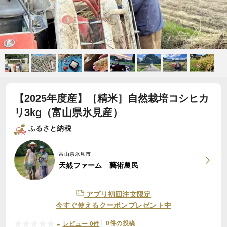
【2025年度産】［精米］自然栽培コシヒカ
リ3kg（富山県氷見産）
ふるさと納税
富山県氷見市
天然ファーム 藝術農民
アプリ初回注文限定
今すぐ使えるクーポンプレゼント中
-
0件の投稿
レビュー 0件