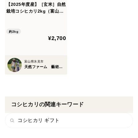
【2025年度産】［玄米］自然
本商品は、農薬・化学肥料を使用せず自然栽培で育てて
栽培コシヒカリ2kg（富山県
氷見産）
いるため、色彩選別機を用いてできる限り選別を行って
おりますが、調製・精米後も、黒斑点米や未熟粒、色の
約2kg
そろっていない粒が一部残る場合があります。
¥2,700
食味や安全性には問題なく、自然本来の味を楽しんでい
富山県氷見市
ただけるお米です。あらかじめご理解のうえお求めくだ
天然ファーム 藝術農民
さい。
コシヒカリの関連キーワード
コシヒカリ ギフト