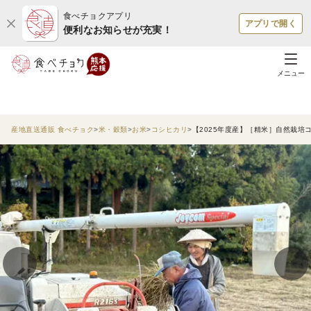
食べチョクアプリ
アプリで開く
便利なお知らせが充実！
メニュー
産地直送通販 食べチョク
米・穀類
お米
コシヒカリ
【2025年度産】［精米］自然栽培