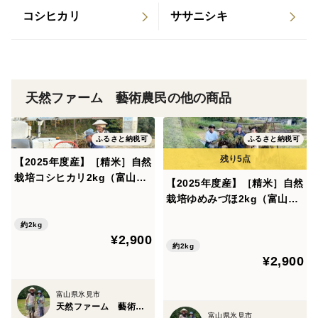
ふっくらとした炊きあがり、ほどよい粘りと甘み、そし
コシヒカリ
ササニシキ
て口に広がるやさしい香り。しみじみとした旨みがあり
ながら、後味はすっきり。
まさに、“毎日食べても飽きないごはん”です。
天然ファーム 藝術農民の他の商品
ふるさと納税可
ふるさと納税可
◾️全霊を傾けた”えこ贔屓”のお味を、朋だちのみなさまへ
【2025年度産】［精米］自然
栽培コシヒカリ2kg（富山県
【2025年度産】［精米］自然
頼ったのは、土の中の微生物、田んぼに生える草、そし
氷見産）
栽培ゆめみづほ2kg（富山県
て、稲が本来もつ力。
氷見産）
約2kg
¥2,900
当方、まだまだ未熟な農民にて、試行錯誤ばかりです
約2kg
¥2,900
が、それでも、地域の方々、仲間たち、そして自然の力
をお借りしながら、こうしてお米にすることができまし
富山県氷見市
た。ただただ、感謝するばかりです。
天然ファーム 藝術農民
富山県氷見市