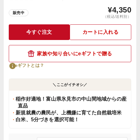
¥
4,350
販売中
（税込/送料別）
今すぐ注文
カートに入れる
家族や知り合いにeギフトで贈る
eギフトとは？
＼ここがイチオシ／
稲作好適地！富山県氷見市の中山間地域からの産
直品
新規就農の農民が、上機嫌に育てた自然栽培米
白米、5分づきを選択可能！