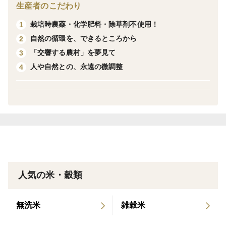
富山県氷見市の中山間地域・久目地区（触坂 / ふれさ
生産者のこだわり
か）にある耕作放棄地を再生させ、農薬・化学肥料・除
栽培時農薬・化学肥料・除草剤不使用！
1
草剤を一切使わず、自然と“交響”しながら、ゆっくり、
自然の循環を、できるところから
2
じっくりと育てたお米です。
「交響する農村」を夢見て
3
人や自然との、永遠の微調整
4
2022年に新規就農したばかりの未熟な農民ですが、当
方の至らなさを補うようにして、土の呼吸、虫や草の営
み、天の恵み―、それらすべてが稲の命を育ててくれま
した。
育てているのは、定番中の定番「コシヒカリ」。
多くの先輩農家さんたちに採用されている理由はしっか
人気の米・穀類
りあるもので、やはり、なんと云っても、文句なく美味
しい！
無洗米
雑穀米