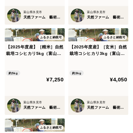
・玄米 ― 自然のままに、生命力をそのまま。
・五分づき ― 栄養と軽やかさのちょうどいいバラン
富山県氷見市
富山県氷見市
天然ファーム 藝術農民
天然ファーム 藝術農民
ス。
・白米 ― つややかで優しい甘み、毎日のごはんに。
ふるさと納税可
ふるさと納税可
（内容量：2kg／3kg／5kg）
【2025年度産】［精米］自然
【2025年度産】［玄米］自然
栽培コシヒカリ5kg（富山県
栽培コシヒカリ3kg（富山県
氷見産）
氷見産）
「自然とともに生きる」という原点に立ち返り、土と水
と風に耳をすませながら育てたお米です。
約5kg
約3kg
¥7,250
¥4,050
海と山が響きあう氷見の里山で生まれたこのコシヒカリ
が、あなたの食卓にて、静かでやさしい“いのちの音”を
奏でますように。
富山県氷見市
富山県氷見市
天然ファーム 藝術農民
天然ファーム 藝術農民
【以下、ご了承ください！】
ふるさと納税可