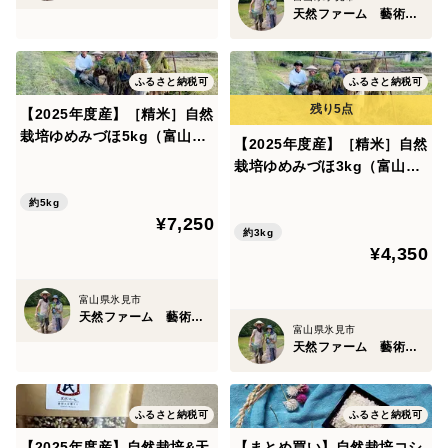
天然ファーム 藝術農民
一般的に、自然栽培は、慣行栽培（通常の、農薬や除草
剤、化成肥料を使用する栽培方法）と比較すると、収量
ふるさと納税可
ふるさと納税可
が安定せず、手間も時間もかかります。
【2025年度産】［精米］自然
栽培ゆめみづほ5kg（富山県
【2025年度産】［精米］自然
けれど、手間暇かける分、お米の味はどこかやさしく、
氷見産）
栽培ゆめみづほ3kg（富山県
体にすっとなじむものになります。少なくとも、小生に
氷見産）
とっては、こよなく愛すべきお米になってくれていま
約5kg
¥7,250
す。
約3kg
¥4,350
これはいち農民の、ただの”えこ贔屓”。
富山県氷見市
天然ファーム 藝術農民
富山県氷見市
でも、その全霊を傾けた”えこ贔屓”のお味を、ぜひぜ
天然ファーム 藝術農民
ひ、朋だちのみなさま（まだお会いしたことがなくと
も、寛容的で交響する心で繋がれたら、それはもう、仲
ふるさと納税可
ふるさと納税可
間です）にも召し上がってもらえたらと思います！
【2025年度産】自然栽培&天
【まとめ買い】自然栽培コシ