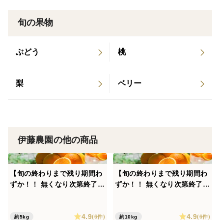
旬の果物
ぶどう
桃
梨
ベリー
伊藤農園の他の商品
【旬の終わりまで残り期間わ
【旬の終わりまで残り期間わ
ずか！！ 無くなり次第終了】
ずか！！ 無くなり次第終了】
夏のジューシーな柑橘 とて
夏のジューシーな柑橘 とて
も希少な国産 バレンシアオレ
も希少な国産 バレンシアオレ
4.9
4.9
ンジ【家庭用(訳あり)】[5kg]
ンジ【家庭用(訳あり)】[10k
(6件)
(6件)
約5kg
約10kg