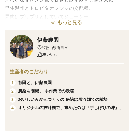
早生温州とトロビタオレンジの交配種。
果肉はプリプリとしていてジューシー
もっと見る
種も少なくて食べやすい柑橘です。
ケーキやタルトにトッピングしても
伊藤農園
おいしいですよ。
和歌山県有田市
38いいね
剥くときはナイフで切ってからお召し上がりいただくこ
とをおすすめします。
生産者のこだわり
有田と、伊藤農園
1
●発送日について
農薬を削減、 手作業での栽培
2
青果商品につき配送日時指定はご希望に添えない場合が
おいしいみかんづくりの 秘訣は段々畑での栽培
3
ございます。
オリジナルの搾汁機で、求めたのは「手しぼりの味」。
4
収穫状況などにより発送に時間がかかることがございま
すので予めご了承下さいませ。