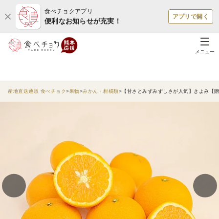
食べチョクアプリ
アプリで開く
便利なお知らせが充実！
メニュー
産地直送通販 食べチョク
果物
みかん・柑橘類
【甘さとみずみずしさが人気】きよみ【贈答用(