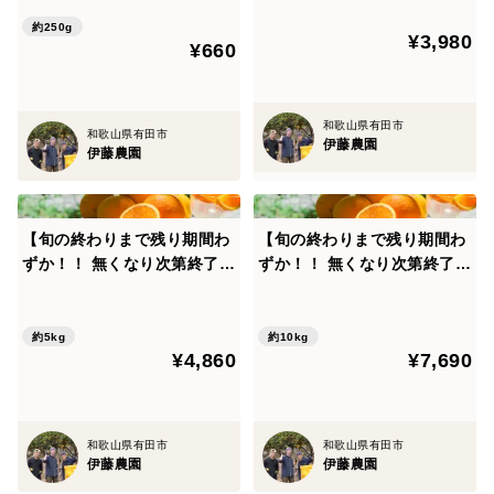
約250g
¥3,980
¥660
和歌山県有田市
和歌山県有田市
伊藤農園
伊藤農園
【旬の終わりまで残り期間わ
【旬の終わりまで残り期間わ
ずか！！ 無くなり次第終了】
ずか！！ 無くなり次第終了】
とても希少な国産 バレンシア
とても希少な国産 バレンシア
オレンジ【贈答用(特選品)】
オレンジ【贈答用(特選品)】
[5kg] 320-1
[10kg] 320-2
約5kg
約10kg
¥4,860
¥7,690
和歌山県有田市
和歌山県有田市
伊藤農園
伊藤農園