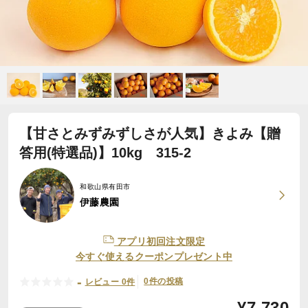
【甘さとみずみずしさが人気】きよみ【贈
答用(特選品)】10kg 315-2
和歌山県有田市
伊藤農園
アプリ初回注文限定
今すぐ使えるクーポンプレゼント中
-
0件の投稿
レビュー 0件
¥
7,730