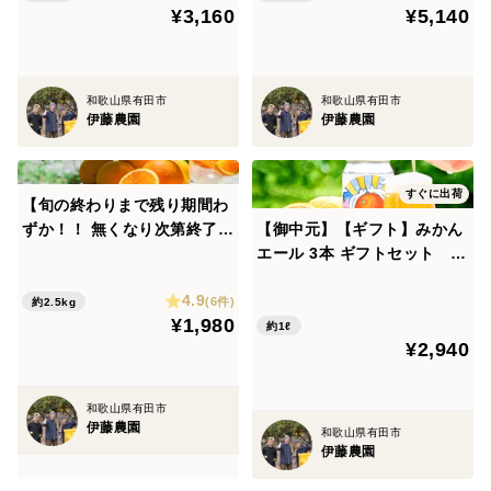
¥3,160
¥5,140
320-3
g] 320-4
和歌山県有田市
和歌山県有田市
伊藤農園
伊藤農園
すぐに出荷
【旬の終わりまで残り期間わ
ずか！！ 無くなり次第終了】
【御中元】【ギフト】みかん
夏のジューシーな柑橘 とて
エール 3本 ギフトセット ae
も希少な国産 バレンシアオレ
-3
4.9
ンジ【家庭用(訳あり)】[2.5k
(6件)
約2.5kg
¥1,980
g] 320-25
約1ℓ
¥2,940
和歌山県有田市
伊藤農園
和歌山県有田市
伊藤農園