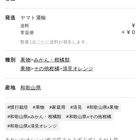
発送
ヤマト運輸
¥
送料
+
¥
0
常温便
数量1点ごとに送料が発生します。
種別
果物
みかん・柑橘類
果物
その他柑橘
清見オレンジ
産地
和歌山県
慣行栽培
果物
家庭用
清見
和歌山県x果物
和歌山県xみかん・柑橘類
和歌山県xその他柑橘
和歌山県x清見オレンジ
きれいなオレンジ色で甘さとみずみずしさが人気。