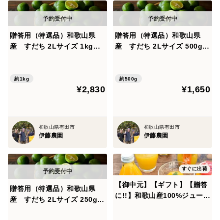
贈答用（特選品）和歌山県
贈答用（特選品）和歌山県
産 すだち 2Lサイズ 1kg
産 すだち 2Lサイズ 500g
（約30～40個） 353-2
（約15～20個） 353-500
約1kg
約500g
¥2,830
¥1,650
和歌山県有田市
和歌山県有田市
伊藤農園
伊藤農園
すぐに出荷
【御中元】【ギフト】【贈答
贈答用（特選品）和歌山県
に!!】和歌山産100%ジュース
産 すだち 2Lサイズ 250g
＆ジュレ 食べ比べ３種【こだ
（約7～10個） 353-250
わりギフト】 V-113