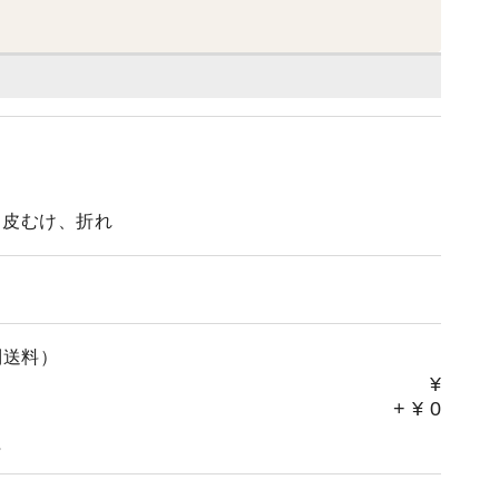
、皮むけ、折れ
別送料）
¥
+
¥
0
。