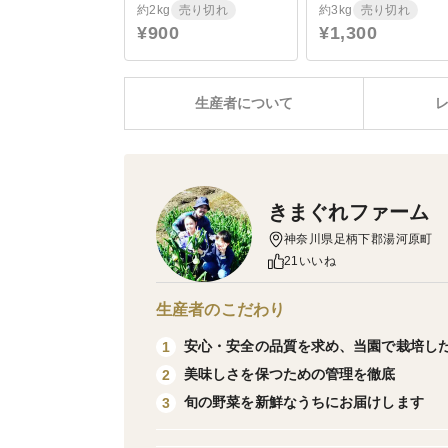
約2kg
売り切れ
約3kg
売り切れ
¥900
¥1,300
生産者について
きまぐれファーム
神奈川県足柄下郡湯河原町
21いいね
生産者のこだわり
安心・安全の品質を求め、当園で栽培し
1
美味しさを保つための管理を徹底
2
旬の野菜を新鮮なうちにお届けします
3