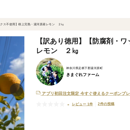
クス不使用】樹上完熟・湯河原産レモン ２㎏
【訳あり徳用】【防腐剤・ワ
レモン ２㎏
神奈川県足柄下郡湯河原町
きまぐれファーム
アプリ初回注文限定
今すぐ使えるクーポンプレ
-
2件の投稿
レビュー 1件