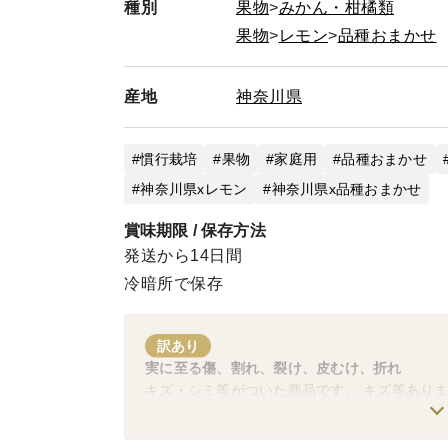
種別
果物
みかん・柑橘類
果物
レモン
品種おまかせ
産地
神奈川県
慣行栽培
果物
家庭用
品種おまかせ
神奈川県xレモン
神奈川県x品種おまかせ
賞味期限 / 保存方法
発送から14日間
冷暗所で保存
訳あり
実に至る傷、割れ、裂け、皮むけ、折れ
キズ・シミ等がついた商品です。 キズ等あり