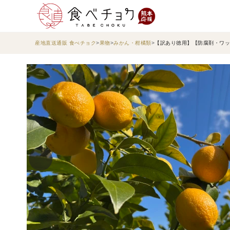
産地直送通販 食べチョク
果物
みかん・柑橘類
【訳あり徳用】【防腐剤・ワッ