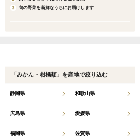
旬の野菜を新鮮なうちにお届けします
3
外皮も内皮も薄いのが特長です。ひと口ほおばれば、薄
皮から爽やかで、ほどよい甘みがじゅわーっと口いっぱ
いに広がります。剥きやすさも相まって、思わず手がと
まらなくなりますよ！
【内容量】約５㎏（約50個）
大きさによって個数が変わりますのでご了承
ください。
「みかん・柑橘類」を産地で絞り込む
【サイズ】M玉
静岡県
和歌山県
【ご注意】
広島県
愛媛県
箱詰めは手作業で細心の注意を払っておりますが 、配送
中の衝撃や環境により、商品到着までに 傷みが出る場合
福岡県
佐賀県
もあります。ご理解の上ご購入ください 。