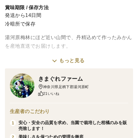
賞味期限 / 保存方法
発送から14日間
冷暗所で保存
湯河原梅林にほど近い山間で、丹精込めて作ったみかん
を産地直送でお届けします。
もっと見る
湯河原町は、日当たりのよい斜面と温暖な海に面し、み
かん栽培の条件の揃った最適な環境です。
きまぐれファーム
湯河原のみかんはやや酸味があるのが特徴で、甘さの中
神奈川県足柄下郡湯河原町
にほどよい酸味を感じられる、湯河原ならではのみかん
21いいね
が育ちます。
生産者のこだわり
「宮川早生」は温州みかんの「早生」で、11月上旬～
安心・安全の品質を求め、当園で栽培した柑橘のみを販
1
12月上旬が食べごろ。早生ならではの爽やかな口当たり
売致します！
はこの時期しか味わえません！
美味しさを保つための管理を徹底
2