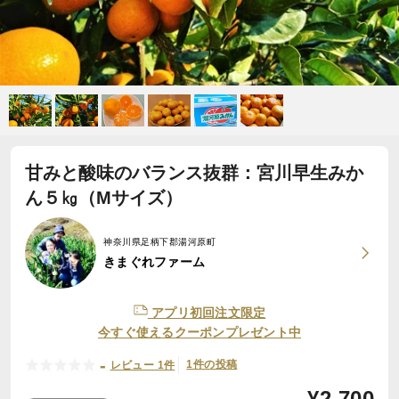
甘みと酸味のバランス抜群：宮川早生みか
ん５㎏（Mサイズ）
神奈川県足柄下郡湯河原町
きまぐれファーム
アプリ初回注文限定
今すぐ使えるクーポンプレゼント中
-
1件の投稿
レビュー 1件
¥
2,700