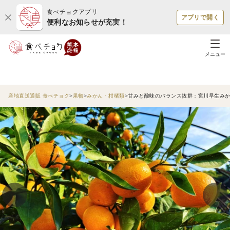
食べチョクアプリ
アプリで開く
便利なお知らせが充実！
メニュー
産地直送通販 食べチョク
果物
みかん・柑橘類
甘みと酸味のバランス抜群：宮川早生みか