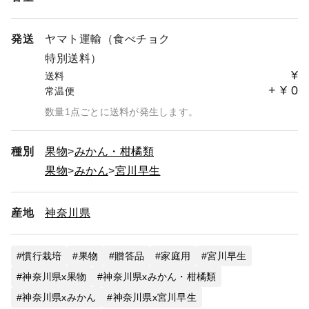
発送
ヤマト運輸（食べチョク
特別送料）
¥
送料
+
¥
0
常温便
数量1点ごとに送料が発生します。
種別
果物
みかん・柑橘類
果物
みかん
宮川早生
産地
神奈川県
慣行栽培
果物
贈答品
家庭用
宮川早生
神奈川県x果物
神奈川県xみかん・柑橘類
神奈川県xみかん
神奈川県x宮川早生