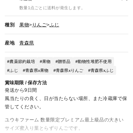
数量1点ごとに送料が発生します。
種別
果物
りんご
ふじ
産地
青森県
農薬節約栽培
果物
贈答品
動物性堆肥不使用
ふじ
青森県x果物
青森県xりんご
青森県xふじ
賞味期限 / 保存方法
発送から9日間
風当たりの良く、日が当たらない場所、また冷蔵庫で保
管してください。
ユウキファーム 数量限定プレミアム最上級品の大きい
サイズ蜜入り葉とらずりんごです。