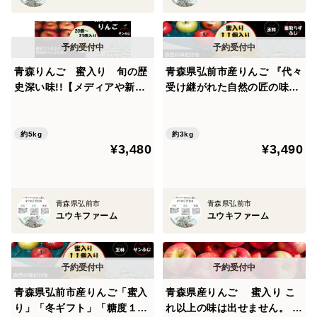
青森りんご 蜜入り 旬の歴
青森県弘前市産りんご 『代々
史深い味!!【メディアや新聞
受け継がれた自然の匠の味』
からお声が掛かり注文殺到】
「蜜入り糖度１３%以上」 雪
在庫が少ないので大特価とさ
完熟葉とらずサンふじ、王林
せて頂いております。 雪完熟
ミックス約３kg１１個入り
約5kg
約3kg
¥3,480
¥3,490
自然オリジナル農法りんご栽
培家庭用葉とらずサンふじ５
kg
青森県弘前市
青森県弘前市
ユウキファーム
ユウキファーム
青森県弘前市産りんご「蜜入
青森県産りんご 蜜入り こ
り」「冬ギフト」「糖度１
れ以上の味は出せません。 ※