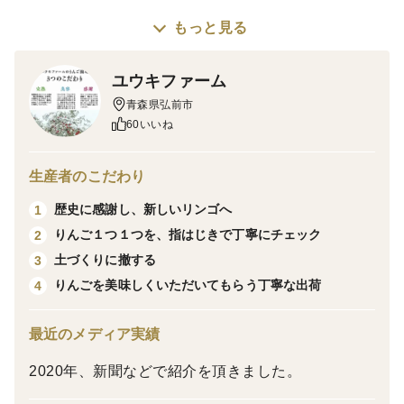
もっと見る
※プレミアム最上級品の為、数量限定販売となっており
ます。
ユウキファーム
青森県弘前市
※最高ランク！！
60いいね
※16個〜18個入
生産者のこだわり
大切な人へのお贈り物にピッタリの商品であり、お求め
歴史に感謝し、新しいリンゴへ
1
やすい値段のユウキファームでの限界値段までお下げし
りんご１つ１つを、指はじきで丁寧にチェック
2
ております。無くなり次第即座に終了致しますのでお早
土づくりに撤する
3
めのご検討をお願いしております。
りんごを美味しくいただいてもらう丁寧な出荷
4
最近のメディア実績
1月15日から順次発送！！
2020年、新聞などで紹介を頂きました。