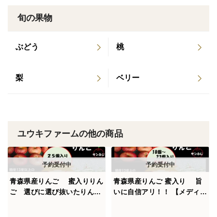
※自然そのままの体に良い美味しいりんごをお届けした
旬の果物
い！！という思いから、見た目は全くこだわらず、収穫
前日までりんごの葉っぱを取らずにりんごの自然の味だ
けを追求したりんごです。
ぶどう
桃
ジューシーな味わいの葉取らずりんごをお届けいたしま
梨
ベリー
す。
葉取らずのため色は不揃いですが、贈り物などにもピッ
タリなりんごとなっています。
ユウキファームの他の商品
お子様などでも安心して食べていただけますよう１つ１
つりんごを拭いて検査して出荷しております。
青森県産りんご 蜜入りりん
青森県産りんご 蜜入り 旨
また、りんごに散布する薬は体に悪い薬は出来るだけ減
ご 選びに選び抜いたりん
いに自信アリ！！ 【メディア
らし、通常より2割ほど農薬を減らし、自然たっぷりの
ご！！【メディアからお声を
や新聞からお声が掛かり注文
美味しいりんごを栽培しております。
頂き注文殺到】家庭用訳アリ
殺到】 在庫が少ないので大特