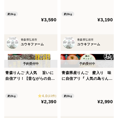
３%以上 数量限定販売 ※リ
メディアや新聞で注文殺到し
ピーター多数！！ サンふじ王
たりんご 『昔の自然の味を
林ミックス３kg１１個入り
特化』120年の味 家庭用葉
約3kg
約3kg
¥3,590
¥3,190
取らず極みサンふじ約3kg
青森県弘前市
青森県弘前市
ユウキファーム
ユウキファーム
青森りんご 大人気 旨いに
青森県産りんご 蜜入り 味
自信アリ！【昔ながらの自然
に自信アリ『 人気の為りんご
の味を凝縮したりんご】 蜜入
1個増量』 メディアやからお
り極み家庭用自然りんご栽培
声が掛かり注文殺到！ 糖度１
4.0
葉とらずサンふじ2.5kg
３%以上 家庭用 雪完熟極
(22件)
約2kg
約3kg
¥2,390
¥2,990
み葉とらずサンふじ 約３kg
１２個入り