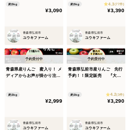
4.3
5kg 25個入り
価となっております。 極み自
(77件)
約5kg
約5kg
¥3,090
¥3,390
然オリジナル農法りんご栽培
(蜜は時間と共に果肉に吸収される)場合がありますので
家庭用葉とらずサンふじ５kg
ご了承下さい。
決して蜜が入っていないわけではございません。
青森県弘前市
青森県弘前市
目に見えない蜜入りもあります。必ずしも見えている蜜
ユウキファーム
ユウキファーム
が入ると保証ができません。
※一日の出荷数量に限りがあります。
1つの安心、安全の為鮮度、センサーでの出荷となって
青森県産りんご 蜜入り！ メ
青森県弘前市産りんご 先行
ディアからお声が掛かり注文
予約！！限定販売 『大人
おりました。
殺到！！ 【代々受け継いだ歴
気』『夢のコラボ』『蜜入
史の深いオリジナルの味】 完
り』 『代々受け継いだ歴史の
4.2
熟自然オリジナル農法りんご
懐かしい自然の味』糖度１３
(3件)
約3kg
約3kg
¥2,999
¥3,290
栽培糖度13度以上家庭用葉と
度以上 家庭用完熟葉とらずサ
らずサンふじ3kg 11個入り
ンふじ、王林ミックス約３kg
１２個入り
青森県弘前市
青森県弘前市
ユウキファーム
ユウキファーム