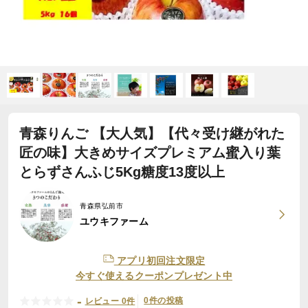
青森りんご 【大人気】【代々受け継がれた
匠の味】大きめサイズプレミアム蜜入り葉
とらずさんふじ5Kg糖度13度以上
青森県弘前市
ユウキファーム
アプリ初回注文限定
今すぐ使えるクーポンプレゼント中
-
0件の投稿
レビュー 0件