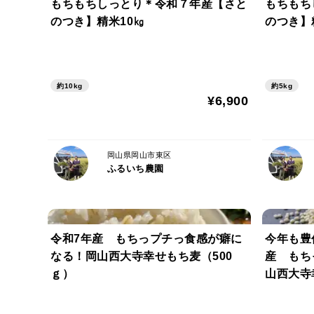
もちもちしっとり＊令和７年産【さと
もちもち
のつき】精米10㎏
のつき】
約10kg
約5kg
¥6,900
岡山県岡山市東区
ふるいち農園
令和7年産 もちっプチっ食感が癖に
今年も豊
なる！岡山西大寺幸せもち麦（500
産 もち
ｇ）
山西大寺幸
２）