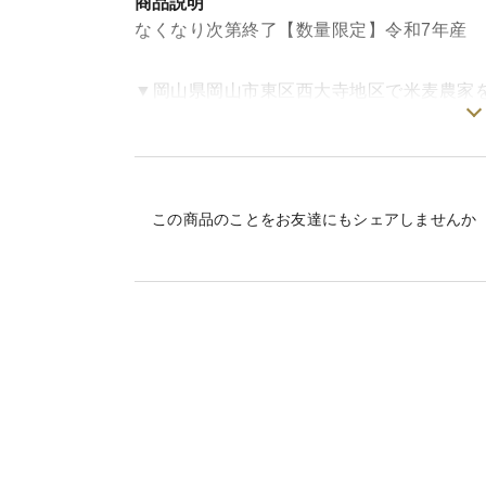
商品説明
なくなり次第終了【数量限定】令和7年産 
▼岡山県岡山市東区西大寺地区で米麦農家
家族で営む小さな農園です。小さな農園だ
行うことができます。
▼商品概要
この商品のことをお友達にもシェアしませんか
私たちが実践しているのは、作物に負担を
出す栽培です。過剰な農薬や化学肥料は自
和を図っていくことのできる農業を目標に
▼品種・味の特徴・食べ方
「はいごころ」は、巨大胚芽を有するお米
と、噛むほどに広がる優しい甘みを是非お