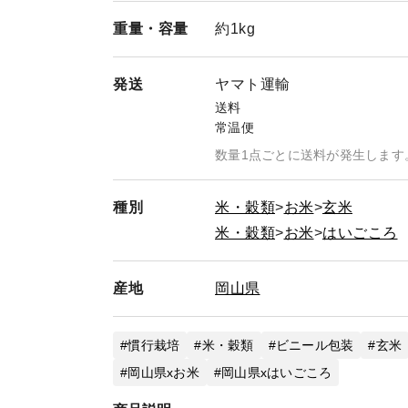
重量・
容量
約1kg
発送
ヤマト運輸
送料
常温便
数量1点ごとに送料が発生します
種別
米・穀類
お米
玄米
米・穀類
お米
はいごころ
産地
岡山県
慣行栽培
米・穀類
ビニール包装
玄米
岡山県xお米
岡山県xはいごころ