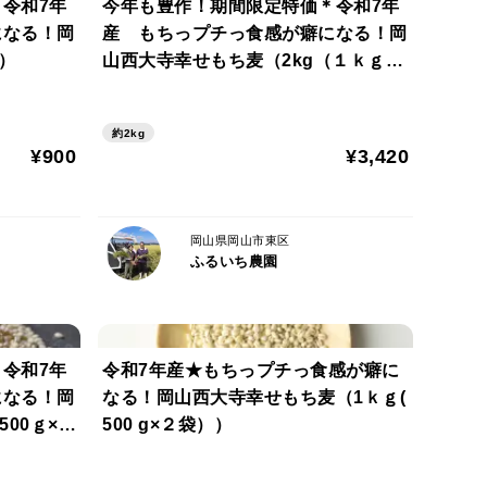
令和7年
今年も豊作！期間限定特価＊令和7年
になる！岡
産 もちっプチっ食感が癖になる！岡
）
山西大寺幸せもち麦（2kg（１ｋｇ×
２））
約2kg
¥900
¥3,420
岡山県岡山市東区
ふるいち農園
令和7年
令和7年産★もちっプチっ食感が癖に
になる！岡
なる！岡山西大寺幸せもち麦（1ｋｇ(
00ｇ×
500 g×２袋））