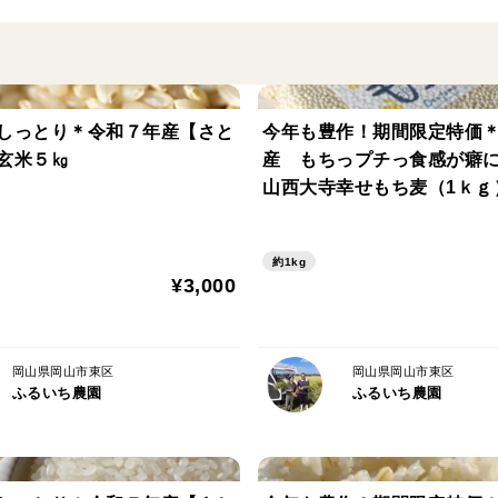
サラッと軽い口当たりに仕上がります。
また、今年の猛暑の影響により白濁した粒
色彩選別機にかけていますが、完全には取
しっとり＊令和７年産【さと
今年も豊作！期間限定特価＊
ださい。また、カメムシの発生により、米
玄米５㎏
産 もちっプチっ食感が癖
います。こちらも食味や品質には影響しま
山西大寺幸せもち麦（1ｋｇ
約1kg
▼注文に際しての注意点（配送方法や納期
¥3,000
発送方法の指定はお受けできませんので、
お受け取り日時の指定は、ご注文前に必
岡山県岡山市東区
岡山県岡山市東区
ふるいち農園
ふるいち農園