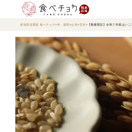
産地直送通販 食べチョク
米・穀類
お米
玄米
【数量限定】令和７年産はいご