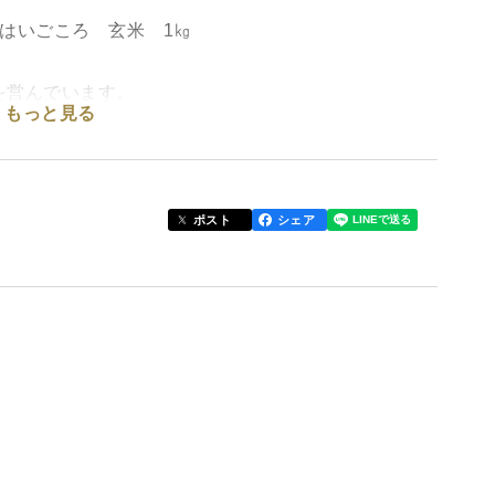
はいごころ 玄米 1㎏
を営んでいます。
もっと見る
からこそ、細やかな栽培管理、品質を重視した栽培を
ポスト
シェア
かけることなく、作物のもつ本来の力を最大限に引き
然環境への影響も大きいです。持続可能、自然との調
しています。
です。米粒はやや小さめです。プチプチとした食感
楽しみください。浸水を行ってから炊飯することで、