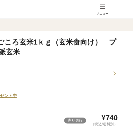
メニュー
ごころ玄米1ｋｇ（玄米食向け） プ
派玄米
ゼント中
¥
740
売り切れ
（税込/送料別）