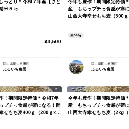
しっとり＊令和７年産【さと
今年も豊作！期間限定特価＊
精米５㎏
産 もちっプチっ食感が癖
山西大寺幸せもち麦（500ｇ
約500g
¥3,500
岡山県岡山市東区
岡山県岡山市東区
ふるいち農園
ふるいち農園
作！期間限定特価＊令和7年
今年も豊作！期間限定特価＊
っプチっ食感が癖になる！岡
産 もちっプチっ食感が癖
せもち麦400ｇ（200ｇ×
山西大寺幸せもち麦（2kg（5
４））