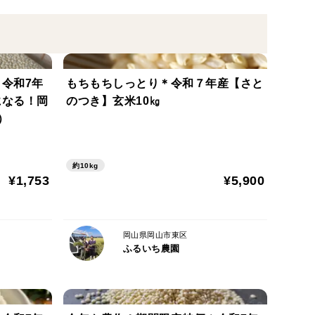
以外に、お米の中心部が白い粒が多くみられます。
り除けません。食味に問題はありませんの、ご了承く
令和7年
もちもちしっとり＊令和７年産【さと
粒の一部が黒くなっているものも混入する場合がござ
になる！岡
のつき】玄米10㎏
せんので、ご理解のほどお願いいたします。
）
約10kg
指定など）
¥1,753
¥5,900
よろしくお願いします。
ずご相談ください。
岡山県岡山市東区
ふるいち農園