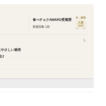
米・穀類
食べチョクAWARD受賞歴
受賞回数 1回
にやさしい栽培
届け