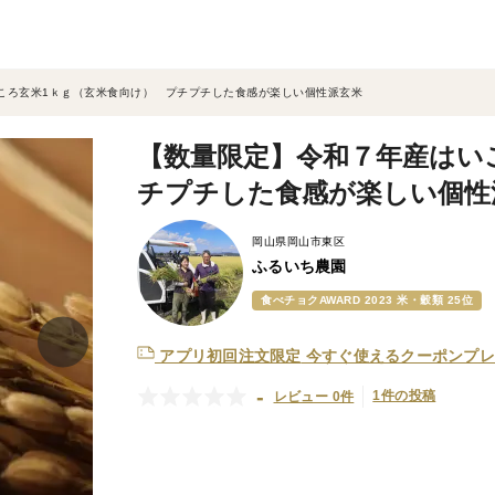
ころ玄米1ｋｇ（玄米食向け） プチプチした食感が楽しい個性派玄米
【数量限定】令和７年産はい
チプチした食感が楽しい個性
岡山県岡山市東区
ふるいち農園
食べチョクAWARD 2023 米・穀類 25位
アプリ初回注文限定
今すぐ使えるクーポンプレ
-
1件の投稿
レビュー 0件