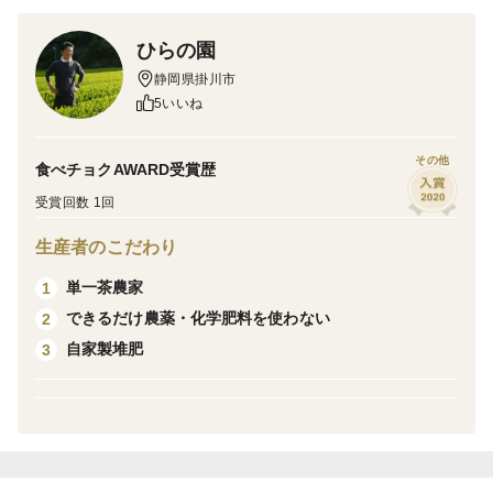
（現在のところ2025年11月以降は殺菌剤・殺虫剤を
ひらの園
使っていません）
静岡県掛川市
5いいね
内容量：約250g～260g×4パック（1箱）
その他
食べチョクAWARD受賞歴
【土耕栽培・完熟採り・無加温・農薬節減】
受賞回数 1回
●昔ながらの土を使った「土耕栽培」で土の栄養たっぷ
り！
生産者のこだわり
●生産者直売でないと難しい「完熟どり」
単一茶農家
1
ギリギリまで畑で完熟させてから摘み採ります
できるだけ農薬・化学肥料を使わない
2
●生育を早める大型暖房の加温をせずゆっくり育てる
自家製堆肥
3
「無加温栽培」
●なるべく農薬を使わない節減方法で栽培しています
実にしっかり栄養が届きコクのある味わいです！