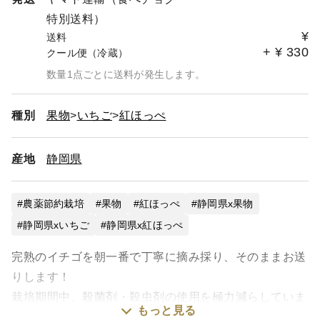
特別送料）
¥
送料
+
¥
330
クール便（冷蔵）
数量1点ごとに送料が発生します。
種別
果物
いちご
紅ほっぺ
産地
静岡県
農薬節約栽培
果物
紅ほっぺ
静岡県x果物
静岡県xいちご
静岡県x紅ほっぺ
完熟のイチゴを朝一番で丁寧に摘み採り、そのままお送
りします！
栽培期間中、殺菌剤・殺虫剤の使用を極力減らしていま
もっと見る
す。