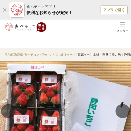
食べチョクアプリ
アプリで開く
便利なお知らせが充実！
メニュー
産地直送通販 食べチョク
果物
いちご
紅ほっぺ
【紅ほっぺ】土耕・完熟で濃い味！静岡の