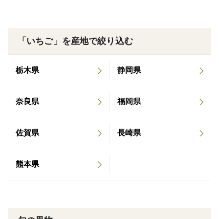
粒の大きさは収穫量や時期によって変わります。
商品画像を参考にしてください。
粒の大きさや数が変わっても1パックあたりのグラムは
「いちご」を産地で絞り込む
変わりません。
なるべく大粒から中粒くらいのものを選んでお送りして
栃木県
静岡県
おります。
奈良県
福岡県
【お届けについて】
佐賀県
長崎県
日持ちが短いため、静岡県からのお届けが翌々日以降の
地域への発送は申し訳ありませんがこちらからキャンセ
ルさせていただく場合があります（北海道の一部、九州
熊本県
の一部、沖縄、離島等）
※完熟どりのため日持ちが短いので、受け取り可能な日
付・時間帯を指定してください。また到着後は冷蔵庫に