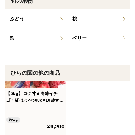
旬の果物
保管のうえお早めにご賞味ください。
ぶどう
桃
※時期によって収穫量が変わるため2週間以上先のお届
け指定は承っておりません。
梨
ベリー
【ご注意】
細心の注意を払って摘み取り、パック詰めしております
ひらの園の他の商品
が、輸送中にパック詰めの乱れや多少の傷みがでる可能
性があります。何卒ご理解頂ければと思います。
【5kg】コク甘★冷凍イチ
ゴ・紅ほっぺ500g×10袋★か
き氷やスムージーに！完熟×
【熨斗について】
土耕でしっかり濃い！
箱の内側にかける形でしたら対応可能です。
約5kg
¥9,200