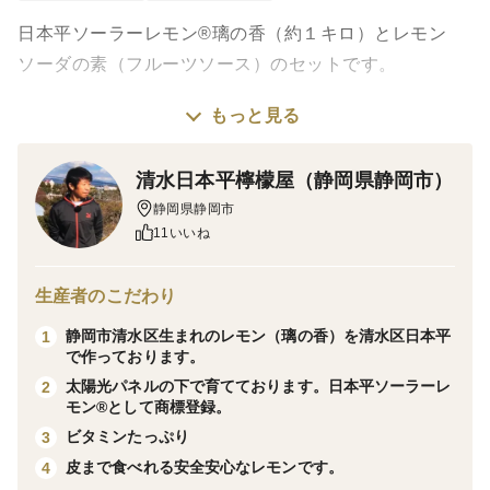
日本平ソーラーレモン®璃の香（約１キロ）とレモン
ソーダの素（フルーツソース）のセットです。
もっと見る
日本平ソーラーレモン®璃の香は、清水区生まれのレモ
ン品種（リスボンレモンと日向夏の交配種）大玉で果汁
清水日本平檸檬屋（静岡県静岡市）
が多くまろやかな酸味が特徴のレモンです。
静岡県静岡市
ワックス·防腐剤不使用。１個づつ手磨きしておりま
11いいね
す。
生産者のこだわり
レモンソーダの素は、璃の香を使ってフルーツソースに
静岡市清水区生まれのレモン（璃の香）を清水区日本平
1
仕上げたもので、炭酸水と割ってやお湯と割ってホット
で作っております。
レモネードやヨーグルトに入れても美味しくいただける
太陽光パネルの下で育てております。日本平ソーラーレ
2
ソースとなります。
モン®️として商標登録。
ビタミンたっぷり
3
内容量
皮まで食べれる安全安心なレモンです。
4