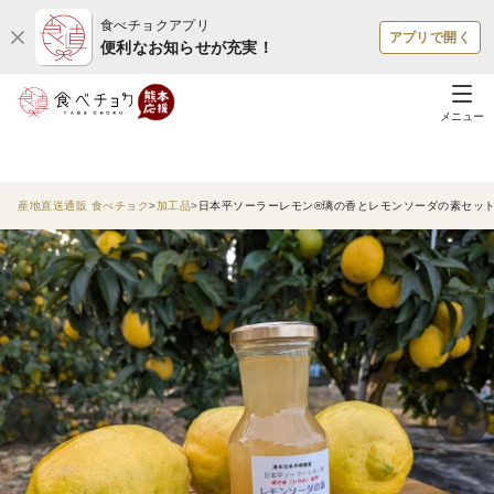
食べチョクアプリ
アプリで開く
便利なお知らせが充実！
メニュー
産地直送通販 食べチョク
加工品
日本平ソーラーレモン®璃の香とレモンソーダの素セッ