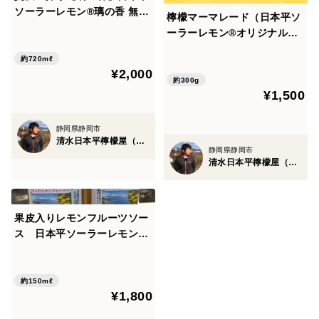
ソーラーレモン®️璃の香 無添
檸檬マーマレード（日本平ソ
加ストレート果汁 720ミリリ
ーラーレモン®オリジナル）1
ットル瓶
50g瓶２本セット【製造数限
約720mℓ
定品】
¥2,000
約300g
¥1,500
静岡県静岡市
清水日本平檸檬屋（静岡県静岡市）
静岡県静岡市
清水日本平檸檬屋（静岡県静岡市）
果皮入りレモンフルーツソー
ス 日本平ソーラーレモン®
璃の香使用 150グラム瓶2本
セット
約150mℓ
¥1,800