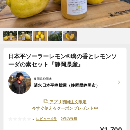
日本平ソーラーレモン®璃の香とレモンソ
ーダの素セット『静岡県産』
静岡県静岡市
清水日本平檸檬屋（静岡県静岡市）
アプリ初回注文限定
今すぐ使えるクーポンプレゼント中
-
0件の投稿
レビュー 0件
¥
1,700