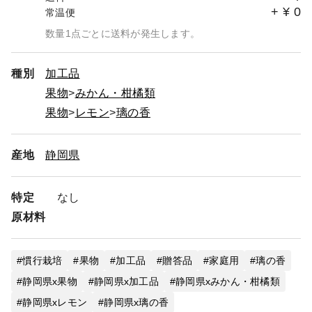
+
¥
0
常温便
数量1点ごとに送料が発生します。
種別
加工品
果物
みかん・柑橘類
果物
レモン
璃の香
産地
静岡県
特定
なし
原材料
慣行栽培
果物
加工品
贈答品
家庭用
璃の香
静岡県x果物
静岡県x加工品
静岡県xみかん・柑橘類
静岡県xレモン
静岡県x璃の香