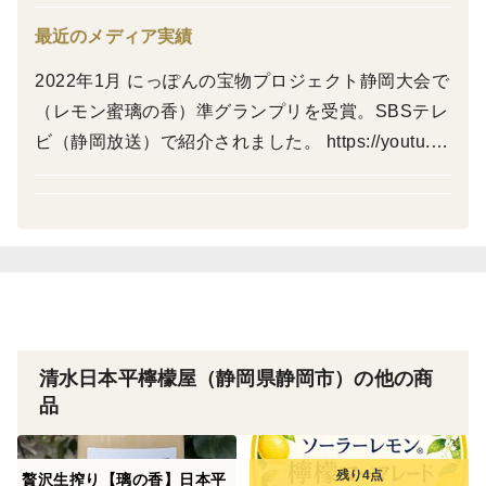
日本平ソーラーレモン®璃の香約１キロ
レモンソーダの素 １本
最近のメディア実績
2022年1月 にっぽんの宝物プロジェクト静岡大会で
（レモン蜜璃の香）準グランプリを受賞。SBSテレ
ビ（静岡放送）で紹介されました。 https://youtu.b
e/D4N30CuPk98?feature=shared 2021年11月 ジャ
パンFMネットワーク「あぐりずむ」にてラジオ全
国放送で紹介されました。
清水日本平檸檬屋（静岡県静岡市）の他の商
品
贅沢生搾り【璃の香】日本平