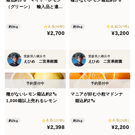
箱込約3㌔ マイヤーレモン
種がないレモン箱込約3㌔
（グリーン） 輸入品と違う
鮮度！ワックス、防カビ剤不
使用！フレーバな香りとあふ
4.9
4.8
れ出す果汁！
(46件)
(107件)
約3kg
約3kg
¥2,700
¥3,200
愛媛県八幡浜市
愛媛県八幡浜市
えひめ 二宮果樹園
えひめ 二宮果樹園
種がないレモン箱込約2㌔
マニアが好む小粒マドンナ
1,000箱以上売れるレモン
箱込約2㌔
4.8
4.9
(107件)
(20件)
約2kg
約2kg
¥2,398
¥2,200