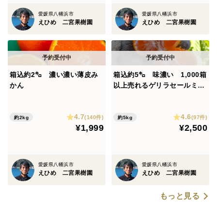
愛媛県八幡浜市
愛媛県八幡浜市
えひめ 二宮果樹園
えひめ 二宮果樹園
箱込約2㌔ 濃い濃い薄皮み
箱込約5㌔ 味濃い 1,000箱
かん
以上売れるゲリラセールミカ
ン
4.7
4.6
(140件)
(97件)
約2kg
約5kg
¥1,999
¥2,500
愛媛県八幡浜市
愛媛県八幡浜市
えひめ 二宮果樹園
えひめ 二宮果樹園
もっと見る