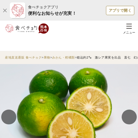
食べチョクアプリ
アプリで開く
便利なお知らせが充実！
メニュー
産地直送通販 食べチョク
果物
みかん・柑橘類
箱込約2㌔ 激レア果実を出品 直七 幻