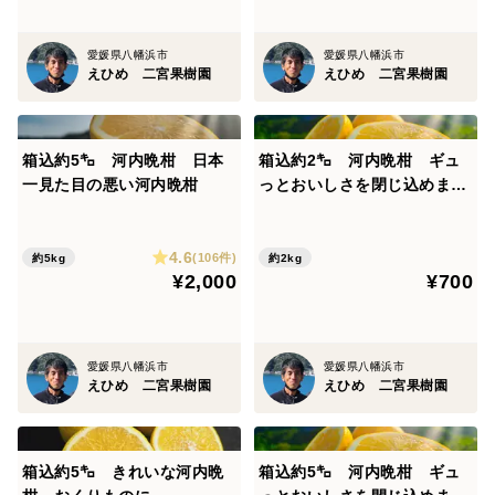
愛媛県八幡浜市
愛媛県八幡浜市
えひめ 二宮果樹園
えひめ 二宮果樹園
箱込約5㌔ 河内晩柑 日本
箱込約2㌔ 河内晩柑 ギュ
一見た目の悪い河内晩柑
っとおいしさを閉じ込めまし
た 日本一見た目が悪いけど
売れる！！ 一度騙されてみ
4.6
ませんか？
(106件)
約5kg
約2kg
¥2,000
¥700
愛媛県八幡浜市
愛媛県八幡浜市
えひめ 二宮果樹園
えひめ 二宮果樹園
箱込約5㌔ きれいな河内晩
箱込約5㌔ 河内晩柑 ギュ