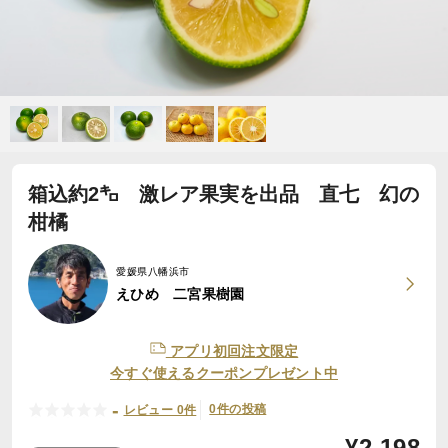
箱込約2㌔ 激レア果実を出品 直七 幻の
柑橘
愛媛県八幡浜市
えひめ 二宮果樹園
アプリ初回注文限定
今すぐ使えるクーポンプレゼント中
-
0件の投稿
レビュー 0件
¥
2,198