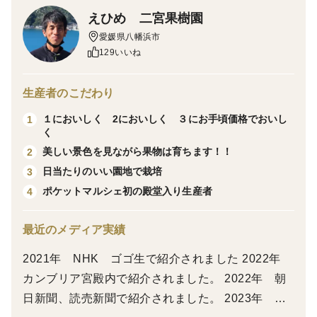
「直七」。 その名の由来は、昔魚屋の“直七さん”が「魚
えひめ 二宮果樹園
にかけると美味しい」とすすめたことから。 今では“幻
愛媛県八幡浜市
の柑橘”とも呼ばれ、料理人や食通の間で注目を集めて
129いいね
います。
生産者のこだわり
ネットで 直七と検索していただくと幻の柑橘と出て
１においしく 2においしく ３にお手頃価格でおいし
1
きます。
く
効能等はネットで直七で検索してください
美しい景色を見ながら果物は育ちます！！
2
日当たりのいい園地で栽培
3
正式には田熊スダチと言います、広島県尾道市田熊地
ポケットマルシェ初の殿堂入り生産者
4
区で発見されたスダチですが、発見地では栽培されてい
ないようです
最近のメディア実績
2021年 NHK ゴゴ生で紹介されました 2022年
私も直七は知らなかったのですが、知り合いから直七
カンブリア宮殿内で紹介されました。 2022年 朝
を栽培してほしいと言われ、高知県内を探し回って苗木
日新聞、読売新聞で紹介されました。 2023年 NH
を手に入れ購入して栽培しています。