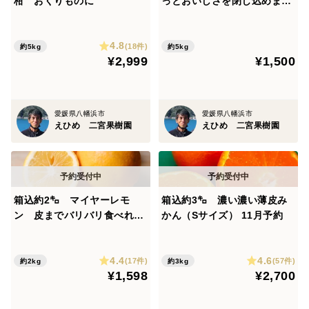
柑 おくりものに
っとおいしさを閉じ込めまし
た 日本一見た目が悪いけど
売れる！！ 一度騙されてみ
4.8
ませんか？
(18件)
約5kg
約5kg
¥2,999
¥1,500
愛媛県八幡浜市
愛媛県八幡浜市
えひめ 二宮果樹園
えひめ 二宮果樹園
箱込約2㌔ マイヤーレモ
箱込約3㌔ 濃い濃い薄皮み
ン 皮までバリバリ食べれる
かん（Sサイズ） 11月予約
美味しさ
4.4
4.6
(17件)
(57件)
約2kg
約3kg
¥1,598
¥2,700