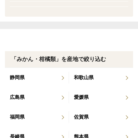
Kひめぽん、お昼のニュースで紹介されました。 20
24年 NHKひめぽん、お昼のニュースで紹介され
大きさはみかん程度でスダチよりも果実は大きく、酸
ました 2025年 NHK全国ニュース、お昼のニュー
味はまろやかで上品な味が特徴です。
ス、NHKひめぽん紹介されました
生産量の少ない品種なので売り切れの際はご容赦くだ
さいます様、よろしくお願い申し上げます
「みかん・柑橘類」を産地で絞り込む
静岡県
和歌山県
広島県
愛媛県
福岡県
佐賀県
長崎県
熊本県