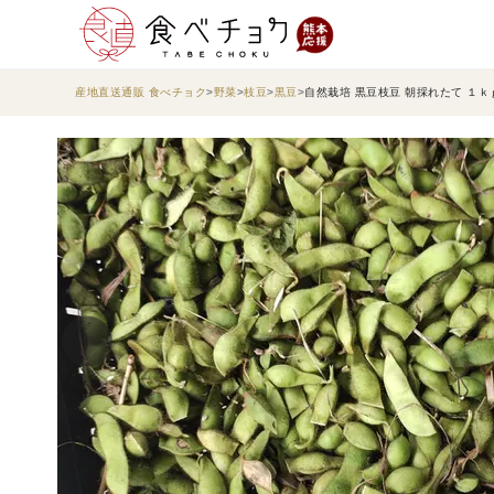
産地直送通販 食べチョク
野菜
枝豆
黒豆
自然栽培 黒豆枝豆 朝採れたて １ｋ