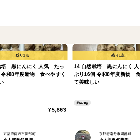
然栽培 黒にんにく 人気 たっ
14 自然栽培 黒にんにく 
個 令和8年度新物 食べやすく
ぷり16個 令和8年度新物 
い
て美味しい
約470g
¥5,863
京都府南丹市園部町
京都府南丹市園部町
小太郎自然農園
小太郎自然農園