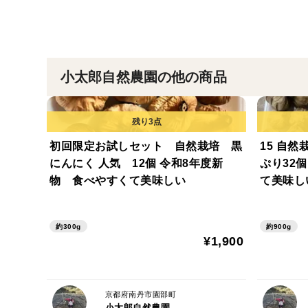
小太郎自然農園の他の商品
初回限定お試しセット 自然栽培 黒
15 自
にんにく 人気 12個 令和8年度新
ぷり32
物 食べやすくて美味しい
て美味し
約300g
約900g
¥1,900
京都府南丹市園部町
小太郎自然農園