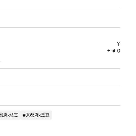
¥
+
¥
0
。
都府x枝豆
京都府x黒豆