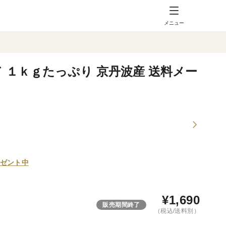
メニュー
て １ｋｇたっぷり 京丹波産 送料メー
ゼント中
¥
1,690
販売期間終了
（税込/送料別）