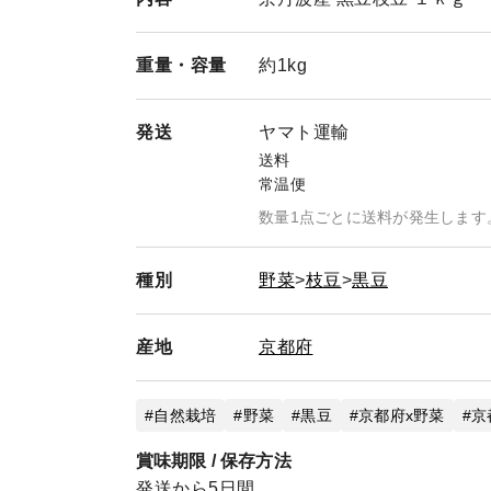
重量・
容量
約1kg
発送
ヤマト運輸
送料
常温便
数量1点ごとに送料が発生します
種別
野菜
枝豆
黒豆
産地
京都府
自然栽培
野菜
黒豆
京都府x野菜
京
賞味期限 / 保存方法
発送から5日間