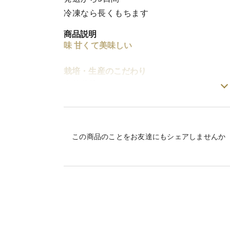
冷凍なら長くもちます
商品説明
味 甘くて美味しい
栽培・生産のこだわり
自然栽培
産地の特徴
京丹波地方 黒豆枝豆
品種の特徴
丹波の黒豆
この商品のことをお友達にもシェアしませんか