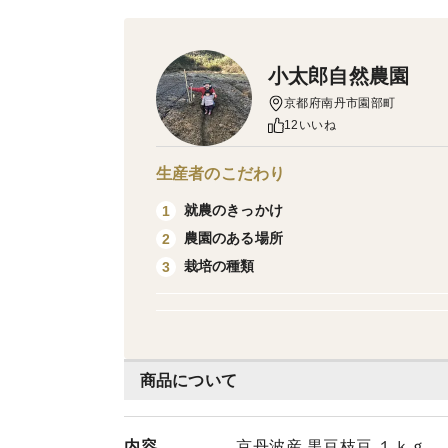
小太郎自然農園
京都府南丹市園部町
12いいね
生産者のこだわり
就農のきっかけ
1
農園のある場所
2
栽培の種類
3
商品について
内容
京丹波産 黒豆枝豆 １ｋｇ