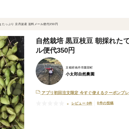
ｇたっぷり 京丹波産 送料メール便代350円
自然栽培 黒豆枝豆 朝採れた
ル便代350円
京都府南丹市園部町
小太郎自然農園
アプリ初回注文限定
今すぐ使えるクーポンプレ
-
0件の投稿
レビュー 0件